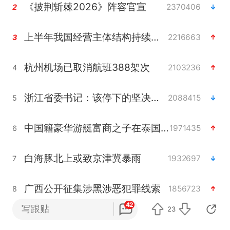
《披荆斩棘2026》阵容官宣
2370406
2
上半年我国经营主体结构持续优化
2216663
3
杭州机场已取消航班388架次
2103236
4
浙江省委书记：该停下的坚决停下来
2088415
5
中国籍豪华游艇富商之子在泰国被杀
1971435
6
白海豚北上或致京津冀暴雨
1932697
7
广西公开征集涉黑涉恶犯罪线索
1856723
8
42
写跟贴
23
看完所有石窟需2000元？景区回应
1822509
9