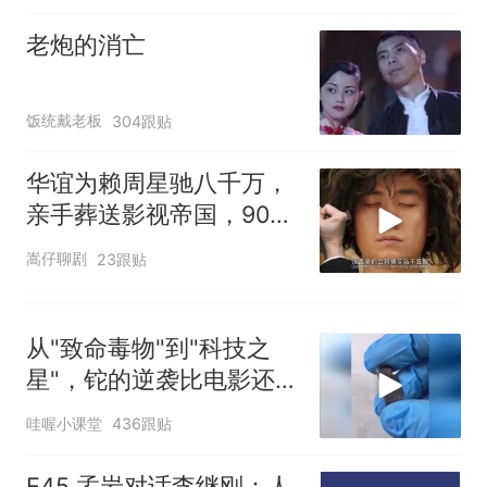
老炮的消亡
饭统戴老板
304跟贴
华谊为赖周星驰八千万，
亲手葬送影视帝国，900
亿灰飞烟灭
嵩仔聊剧
23跟贴
从"致命毒物"到"科技之
星"，铊的逆袭比电影还精
彩！
哇喔小课堂
436跟贴
E45 孟岩对话李继刚：人