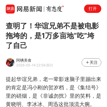
打开
查明了！华谊兄弟不是被电影
拖垮的，是1万多亩地“吃”垮
了自己
阿晪美食
关注
2026-05-14 22:56
·四川
提起华谊兄弟，老一辈影迷脑子里蹦出来
的肯定是
冯小刚
的贺岁档，是《集结号》
里的硝烟，是《非诚勿扰》里的笑料，是
黄晓明、李冰冰、周迅这批顶流大腕。