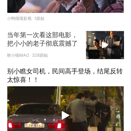
小鸭嘎嘎影视
1跟贴
当年第一次看这部电影，
把小小的老子彻底震撼了
咝小喵MAO
328跟贴
别小瞧女司机，民间高手登场，结尾反转
太惊喜！！