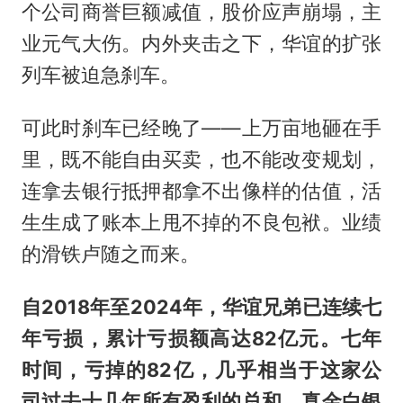
个公司商誉巨额减值，股价应声崩塌，主
业元气大伤。内外夹击之下，华谊的扩张
列车被迫急刹车。
可此时刹车已经晚了——上万亩地砸在手
里，既不能自由买卖，也不能改变规划，
连拿去银行抵押都拿不出像样的估值，活
生生成了账本上甩不掉的不良包袱。业绩
的滑铁卢随之而来。
自2018年至2024年，华谊兄弟已连续七
年亏损，累计亏损额高达82亿元。七年
时间，亏掉的82亿，几乎相当于这家公
司过去十几年所有盈利的总和，真金白银