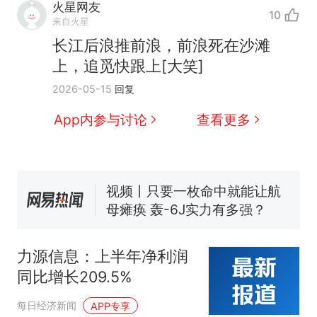
火星网友
10
来自火星
十多万人报名的考试，成绩
热
长江后浪推前浪，前浪死在沙滩
全部作废，公平么？
上，追觅快跟上[大笑]
全球唯一没有法定首都的国
新
2026-05-15
回复
家，刚改国名，总统就邀请中
国大使骑行绕了几乎整个国境
搬家报价570元，搬到楼下交
App内参与讨论
查看更多
线一圈，还曾两次到中国寻根
5060元才肯搬上楼！女子傻眼
了……
视频丨只要一枚命中就能让航
母瘫痪 轰-6J实力有多强？
空调24小时开着反而更省电？
电力部门回应
台风"白海豚"登陆 中心附近最
大风力14级
力源信息：上半年净利润
十多万人报名的考试，成绩
热
同比增长209.5%
全部作废，公平么？
每日经济新闻
APP专享