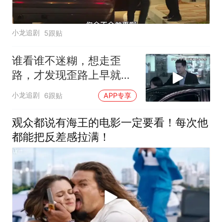
小龙追剧
5跟贴
谁看谁不迷糊，想走歪
路，才发现歪路上早就挤
满了人
小龙追剧
6跟贴
APP专享
观众都说有海王的电影一定要看！每次他
都能把反差感拉满！