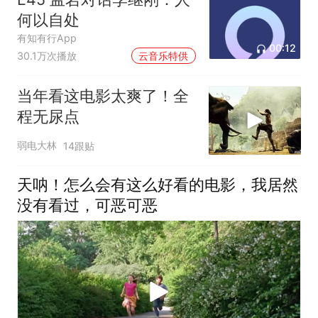
何以自处
有知有行App
00:12
30.1万次播放
云音乐特供
当年看这电影太爽了！全
程无尿点
弱电大林
14跟贴
天呐！怎么会有这么好看的电影，我居然
没有看过，可恶可恶