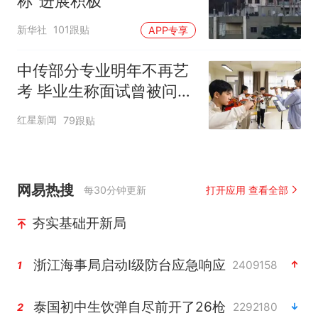
称"进展积极"
新华社
101跟贴
APP专享
中传部分专业明年不再艺
考 毕业生称面试曾被问
“如何策划晚会” 专家：遏
红星新闻
79跟贴
制“艺考捷径化”
网易热搜
每30分钟更新
打开应用 查看全部
夯实基础开新局
浙江海事局启动Ⅰ级防台应急响应
2409158
1
泰国初中生饮弹自尽前开了26枪
2292180
2