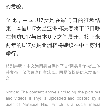
的考验。
至此，中国U17女足在家门口的征程结
束。本届U17女足亚洲杯决赛将于17日晚
在朝鲜U17与日本U17之间展开。接下来
两年的U17女足亚洲杯将继续在中国苏州
举行。
特别声明：本文为网易自媒体平台“网易号”作者上传
并发布，仅代表该作者观点。网易仅提供信息发布平
台。
Notice: The content above (including the pictures
and videos if any) is uploaded and posted by a
user of NetEase Hao, which is a social media