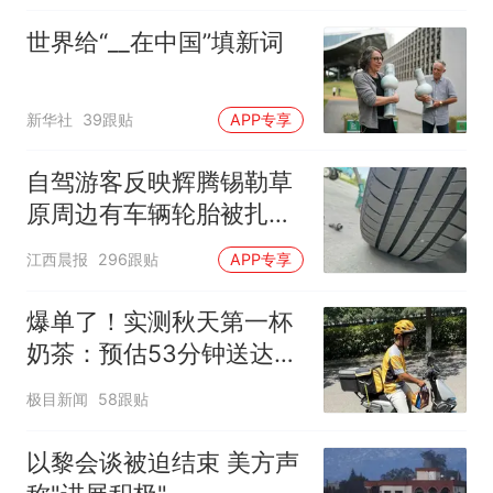
世界给“__在中国”填新词
新华社
39跟贴
APP专享
自驾游客反映辉腾锡勒草
原周边有车辆轮胎被扎，
修理店铺换胎价格高达千
江西晨报
296跟贴
APP专享
元，官方发布情况通报
爆单了！实测秋天第一杯
奶茶：预估53分钟送达，
实际耗时92分钟
极目新闻
58跟贴
以黎会谈被迫结束 美方声