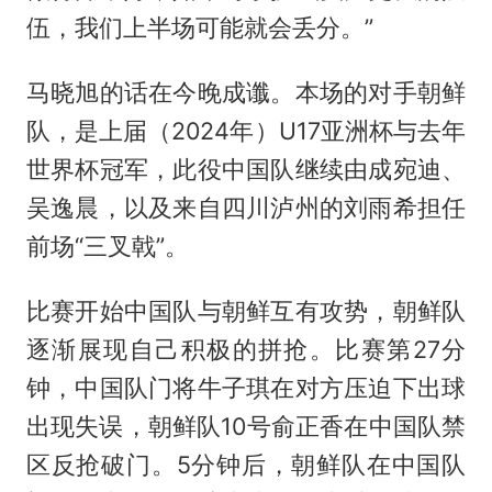
伍，我们上半场可能就会丢分。”
马晓旭的话在今晚成谶。本场的对手朝鲜
队，是上届（2024年）U17亚洲杯与去年
世界杯冠军，此役中国队继续由成宛迪、
吴逸晨，以及来自四川泸州的刘雨希担任
前场“三叉戟”。
比赛开始中国队与朝鲜互有攻势，朝鲜队
逐渐展现自己积极的拼抢。比赛第27分
钟，中国队门将牛子琪在对方压迫下出球
出现失误，朝鲜队10号俞正香在中国队禁
区反抢破门。5分钟后，朝鲜队在中国队