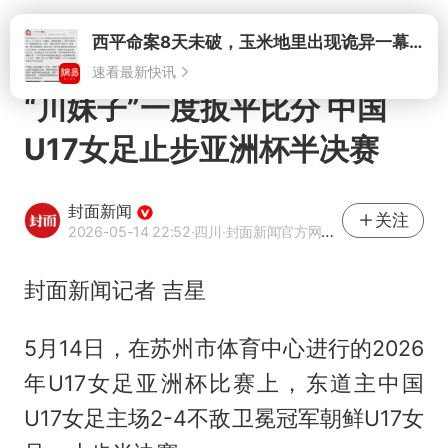
打开
西平命案8天未破，玉米地里出现诡异一幕，我突然想起了欧金中
速看最新快讯
“川妹子”一度扳平比分 中国
U17女足止步亚洲杯半决赛
封面新闻
关注
2026-05-14 22:52
·四川
·封面新闻官方网易号
封面新闻记者 吉星
5月14日，在苏州市体育中心进行的2026
年U17女足亚洲杯比赛上，东道主中国
U17女足主场2-4不敌卫冕冠军朝鲜U17女