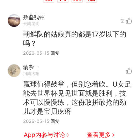
数盏残钟
2
云南昆明
朝鲜队的姑娘真的都是17岁以下的
吗？
2026-05-15
回复
那个在床头放菜刀的女孩，
输杂一
热
河南洛阳
因老师一句“跟我回家”改写了
人生
赢球值得鼓掌，但别急着吹。U女足
费大厨“全国小炒肉大王”称
新
号，仅凭视频评出？中国烹饪
能去世界杯见见世面就是胜利，技
协会回应
台风"白海豚"中心附近最大风
术可以慢慢练，这份敢拼敢抢的劲
力已达15级 最新研判
儿才是宝贝疙瘩
笔试第一被第二名传话劝弃考
2026-05-15
回复
官方通报
佛山一中学招聘物理教师，笔
App内参与讨论
查看更多