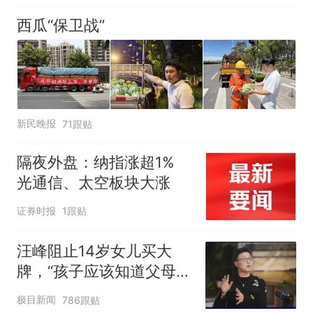
西瓜“保卫战”
新民晚报
71跟贴
隔夜外盘：纳指涨超1%
光通信、太空板块大涨
证券时报
1跟贴
汪峰阻止14岁女儿买大
牌，“孩子应该知道父母的
不易”，称自己买衣服80%
极目新闻
786跟贴
都在淘宝