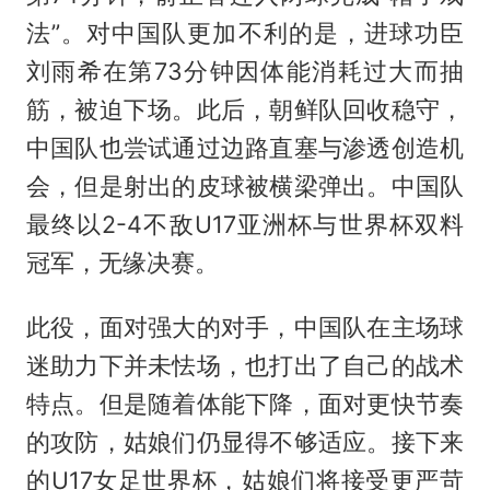
法”。对中国队更加不利的是，进球功臣
刘雨希在第73分钟因体能消耗过大而抽
筋，被迫下场。此后，朝鲜队回收稳守，
中国队也尝试通过边路直塞与渗透创造机
会，但是射出的皮球被横梁弹出。中国队
最终以2-4不敌U17亚洲杯与世界杯双料
冠军，无缘决赛。
此役，面对强大的对手，中国队在主场球
迷助力下并未怯场，也打出了自己的战术
特点。但是随着体能下降，面对更快节奏
的攻防，姑娘们仍显得不够适应。接下来
的U17女足世界杯，姑娘们将接受更严苛