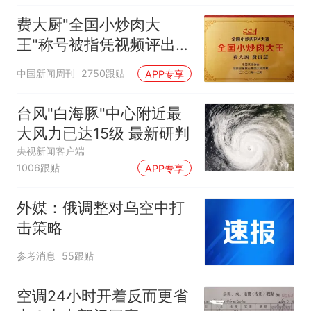
费大厨"全国小炒肉大
王"称号被指凭视频评出
官方回应
中国新闻周刊
2750跟贴
APP专享
台风"白海豚"中心附近最
大风力已达15级 最新研判
央视新闻客户端
1006跟贴
APP专享
外媒：俄调整对乌空中打
击策略
参考消息
55跟贴
空调24小时开着反而更省