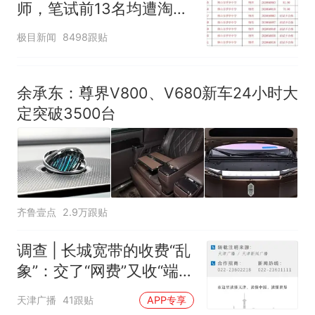
师，笔试前13名均遭淘
汰？教育局：已叫停招
极目新闻
8498跟贴
聘，成立调查组全面核查
余承东：尊界V800、V680新车24小时大
定突破3500台
齐鲁壹点
2.9万跟贴
调查 | 长城宽带的收费“乱
象”：交了“网费”又收“端口
费”，退费没着落，使用期
天津广播
41跟贴
APP专享
可延长到2037年