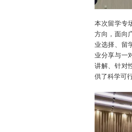
本次留学专
方向，面向
业选择、留
业分享与一
讲解、针对
供了科学可