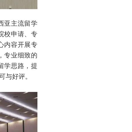
西亚主流留学
院校申请、专
心内容开展专
，专业细致的
留学思路，提
可与好评。