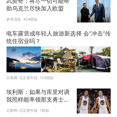
武契奇：将尽一切可能帮
助乌克兰尽快加入欧盟
参考消息
404跟贴
电车露营成年轻人旅游新选择 会“冲击”传
统住宿业吗？
北青网-北京青年报
159跟贴
埃利斯：如果与库里对调
我照样能率领那支勇士取
得现在的成就
北青网-北京青年报
7跟贴