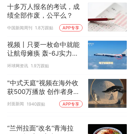
十多万人报名的考试，成
绩全部作废，公平么？
中国新闻周刊
1.8万跟贴
APP专享
视频丨只要一枚命中就能
让航母瘫痪 轰-6J实力有
多强？
环球网资讯
1.9万跟贴
"中式天庭"视频在海外收
获500万播放 创作者身份
披露
封面新闻
1940跟贴
APP专享
“兰州拉面”改名“青海拉