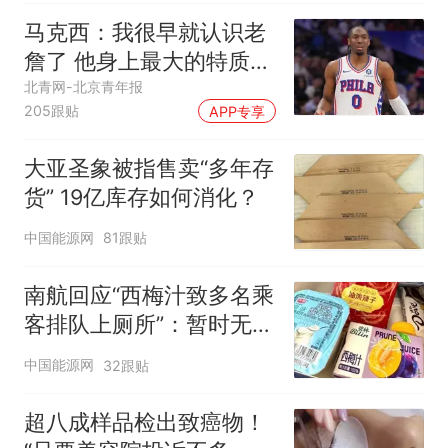
马克西：我很早就认识老
詹了 他身上最大的特质就
是谦逊
北青网-北京青年报
205跟贴
APP专享
大亚圣象被指售卖“多年存
货” 19亿库存如何消化？
中国能源网
81跟贴
南航回应“西梅汁致多名乘
客排队上厕所”：暂时无法
核查是否发放西梅汁
中国能源网
32跟贴
超八成样品检出致癌物！