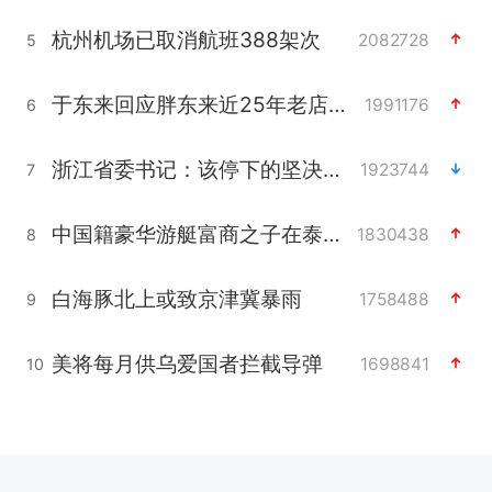
杭州机场已取消航班388架次
2082728
5
于东来回应胖东来近25年老店年底关闭
1991176
6
浙江省委书记：该停下的坚决停下来
1923744
7
中国籍豪华游艇富商之子在泰国被杀
1830438
8
白海豚北上或致京津冀暴雨
1758488
9
美将每月供乌爱国者拦截导弹
1698841
10