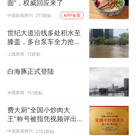
面”，权威回应来了
中国新闻周刊
217跟贴
APP专享
世纪大道沿线多处积水至
膝盖，多台泵车全力抢
排，建议市民尽量避免附
上观新闻
12跟贴
近出行
白海豚正式登陆
央视新闻
151跟贴
费大厨"全国小炒肉大
王"称号被指凭视频评出
官方回应
中国新闻周刊
2751跟贴