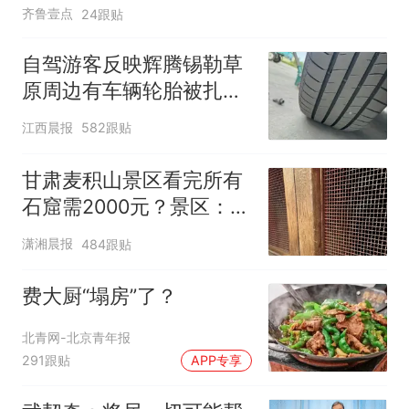
齐鲁壹点
24跟贴
自驾游客反映辉腾锡勒草
原周边有车辆轮胎被扎，
修理店铺换胎价格高达千
江西晨报
582跟贴
元，官方发布情况通报
甘肃麦积山景区看完所有
石窟需2000元？景区：部
分石窟受特别保护，游客
潇湘晨报
484跟贴
可按需买
费大厨“塌房”了？
北青网-北京青年报
291跟贴
APP专享