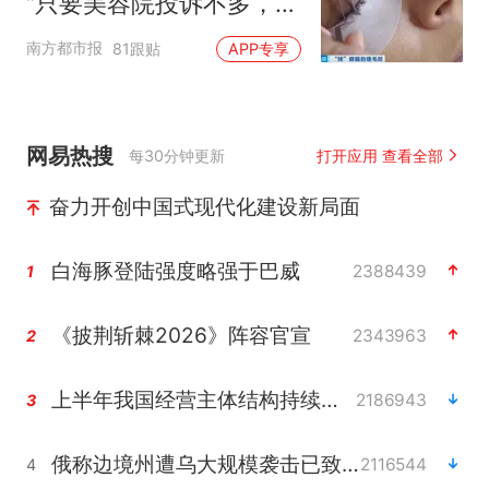
“只要美容院投诉不多，店
家就不会更换产品”
南方都市报
81跟贴
APP专享
网易热搜
每30分钟更新
打开应用 查看全部
奋力开创中国式现代化建设新局面
白海豚登陆强度略强于巴威
2388439
1
《披荆斩棘2026》阵容官宣
2343963
2
上半年我国经营主体结构持续优化
2186943
3
俄称边境州遭乌大规模袭击已致13伤
2116544
4