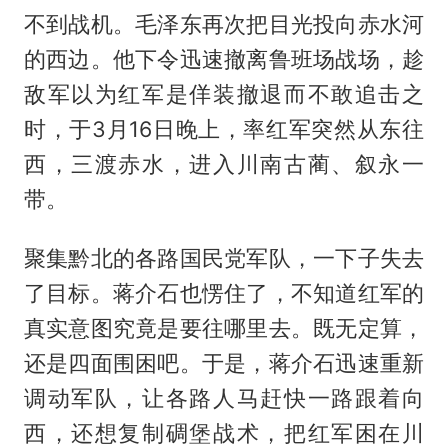
不到战机。毛泽东再次把目光投向赤水河
的西边。他下令迅速撤离鲁班场战场，趁
敌军以为红军是佯装撤退而不敢追击之
时，于3月16日晚上，率红军突然从东往
西，三渡赤水，进入川南古蔺、叙永一
带。
聚集黔北的各路国民党军队，一下子失去
了目标。蒋介石也愣住了，不知道红军的
真实意图究竟是要往哪里去。既无定算，
还是四面围困吧。于是，蒋介石迅速重新
调动军队，让各路人马赶快一路跟着向
西，还想复制碉堡战术，把红军困在川