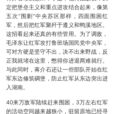
定把堡垒主义和重点进攻结合起来，像第
五次“围剿”中央苏区那样，四面围困红
军，然后把红军聚歼于遵义和鸭溪地区。
这招看起来还真的有些管用。为了调敌，
毛泽东让红军攻打鲁班场国民党中央军，
可对方硬是坚守不出，决不出来野战，反
正我就堵在这里，憋得你进退两难就行。
与此同时，蒋介石还让一些部队开始在红
军东边修筑碉堡，防止红军从东边突出进
入湖南。
40来万敌军陆续赶来围困，3万左右红军
的活动空间越来越狭小，驻留原地已经寻