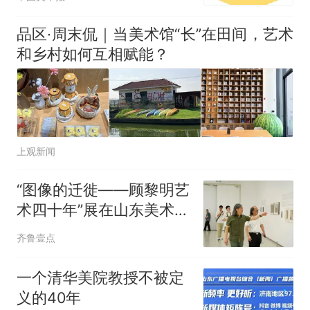
品区·周末侃｜当美术馆“长”在田间，艺术
和乡村如何互相赋能？
上观新闻
“图像的迁徙——顾黎明艺
术四十年”展在山东美术馆
开幕
齐鲁壹点
一个清华美院教授不被定
义的40年