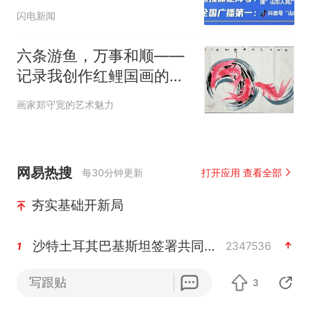
闪电新闻
六条游鱼，万事和顺——
记录我创作红鲤国画的日
常
画家郑守宽的艺术魅力
网易热搜
每30分钟更新
打开应用 查看全部
夯实基础开新局
沙特土耳其巴基斯坦签署共同防务协议
2347536
1
写跟贴
3
泉州市委书记张毅恭被查
2302922
2