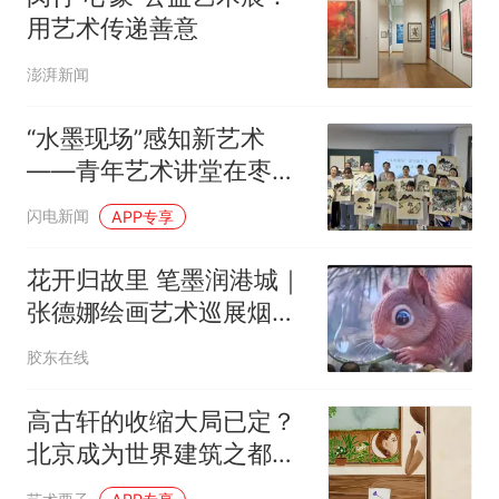
用艺术传递善意
澎湃新闻
“水墨现场”感知新艺术
——青年艺术讲堂在枣庄
市美术馆举行
闪电新闻
APP专享
花开归故里 笔墨润港城｜
张德娜绘画艺术巡展烟台
站温情启幕
胶东在线
高古轩的收缩大局已定？
北京成为世界建筑之都｜
艺术栗子