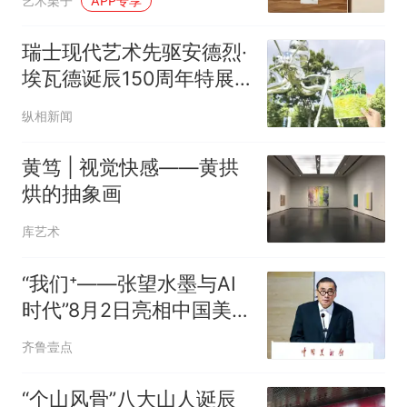
艺术栗子
APP专享
瑞士现代艺术先驱安德烈·
埃瓦德诞辰150周年特展
登陆宝龙美术馆
纵相新闻
黄笃 | 视觉快感——黄拱
烘的抽象画
库艺术
“我们⁺——张望水墨与AI
时代”8月2日亮相中国美
术馆
齐鲁壹点
“个山风骨”八大山人诞辰