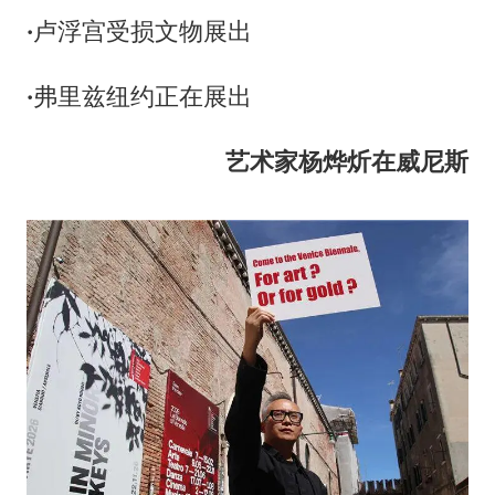
·
卢浮宫受损文物展出
·
弗里兹纽约正在展出
艺术家杨烨炘在威尼斯