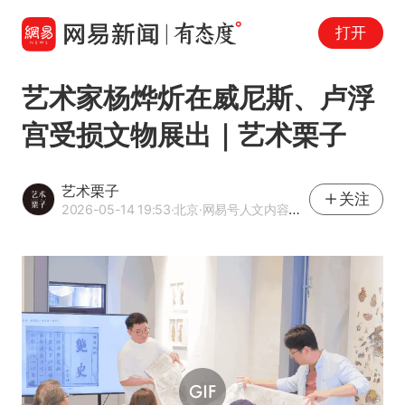
打开
艺术家杨烨炘在威尼斯、卢浮
宫受损文物展出｜艺术栗子
艺术栗子
关注
2026-05-14 19:53
·北京
·网易号人文内容作者