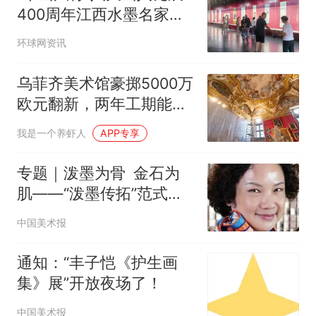
400周年江西水墨名家邀
请展开展
环球网资讯
乌菲齐美术馆豪掷5000万
欧元翻新，两年工期能否
兑现？
我是一个养虾人
APP专享
专题｜泼墨为骨 金石为
肌——“泼墨传拓”范式的
建构与当代价值
中国美术报
通知：“丰子恺《护生画
集》展”开放夜场了！
中国美术报