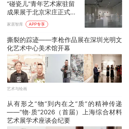
因老师一句“跟我回家”改写了
“碰瓷儿”青年艺术家驻留
人生
成果展于北京宋庄正式启
幕 以陶瓷为媒介共同抒写
家居智库
APP专享
当代艺术
撕裂的踪迹——李枪作品展在深圳光明文
化艺术中心美术馆开幕
艺术与绘画
从有形之“物”到内在之“质”的精神传递
——“物·质”2026（首届）上海综合材料
艺术展学术座谈会纪要