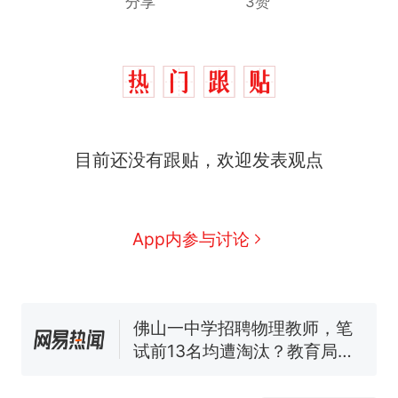
分享
3赞
那个在床头放菜刀的女孩，
热
因老师一句“跟我回家”改写了
人生
费大厨“全国小炒肉大王”称
新
目前还没有跟贴，欢迎发表观点
号，仅凭视频评出？中国烹饪
协会回应
美国渔民钓获鲨鱼徒手将其拽
回大海 目击者直呼震惊 （视频
来源：参考消息）
笔试第一被第二名传话劝弃考
App内参与讨论
官方通报
佛山一中学招聘物理教师，笔
试前13名均遭淘汰？教育局：
已叫停招聘，成立调查组全面
台风"白海豚"中心附近最大风
核查
力已达15级 最新研判
那个在床头放菜刀的女孩，
热