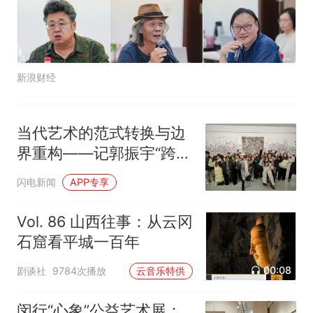
新浪财经
当代艺术的范式转换与边
界重构——记郭振宇“跨界
学宫”当代艺术学术沙龙
闪电新闻
APP专享
Vol. 86 山西往事：从云冈
石窟看平城一百年
00:08
剧谈社
9784次播放
云音乐特供
闵行“心象”公益艺术展：