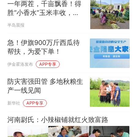
一年两茬，千亩飘香！得
胜“小香水”玉米丰收，从
田间直甜到餐桌
半岛晨报
急！伊旗900万斤西瓜待
帮扶，为爱下单！
伊金霍洛发布
APP专享
防灾害强田管 多地秋粮生
产一线见闻
新华社
APP专享
河南尉氏：小辣椒铺就红火致富路