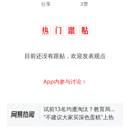
分享
3赞
那个在床头放菜刀的女孩，
热
目前还没有跟贴，欢迎发表观点
因老师一句“跟我回家”改写了
人生
搬家报价570元，搬到楼下
新
交5060元才肯搬上楼！女子傻
眼了……
空调24小时开着反而更省电？
App内参与讨论
电力部门回应
佛山一中学招聘物理教师，笔
试前13名均遭淘汰？教育局：
已叫停招聘，成立调查组全面
“不建议大家买深色蛋糕”上热
核查
搜，网友：天塌了！
南航一航班疑向乘客发放西梅