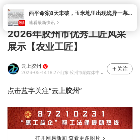
打开
西平命案8天未破，玉米地里出现诡异一幕，我突然想起了欧金中
速看最新快讯
2026年胶州市优秀工匠风采
展示【农业工匠】
云上胶州
关注
2026-05-14 18:27
·山东
·胶州市融媒体中心官方账号
点击蓝字关注
“云上胶州”
打开网易新闻 查看更多图片