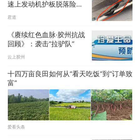
速上发动机护板脱落险酿
祸，4S店表示“可能维修
君道
技师疏忽”，双方因赔偿僵
持
《赓续红色血脉·胶州抗战
回顾》：袭击“拉驴队”
云上胶州
十四万亩良田如何从“看天吃饭”到“订单致
富”
爱看头条