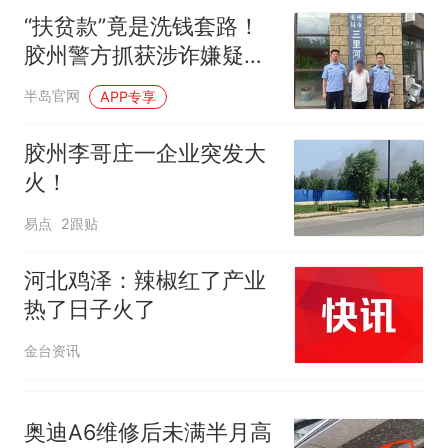
汁，致多名乘客在飞行途中排
“扶贫款”竟是洗钱套路！
队上厕所！乘客：机上100多
那个在床头放菜刀的女孩，
热
胶州警方抓获涉诈嫌疑人
人只有2个厕所；客服回应：并
因老师一句“跟我回家”改写了
追回百万资金
非每架飞机都会发放西梅汁
人生
半岛官网
APP专享
胶州李哥庄一企业突发大
火！
易点
2跟贴
河北鸡泽：辣椒红了产业
热了日子火了
金台资讯
奥迪A6维修后未满半月高