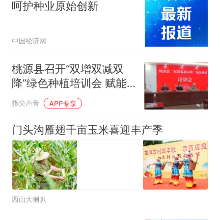
呵护种业原始创新
中国经济网
桃源县召开“双增双减双
降”绿色种植培训会 赋能
富硒农业高质量发展
指尖声音
APP专享
门头沟雁翅千亩玉米喜迎丰产季
西山大喇叭