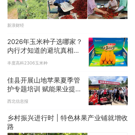
新浪财经
2026年玉米种子选哪家？
内行才知道的避坑真相，
种错一年白
丰度高科2306玉米种
佳县开展山地苹果夏季管
护专题培训 赋能果业提质
增效
西北信息报
乡村振兴进行时 | 特色林果产业铺就增收
路