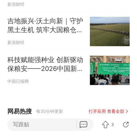
新浪财经
吉地振兴·沃土向新｜守护
黑土生机 筑牢大国粮仓
——看“梨树模式”如何以
新浪财经
全方位迭代升级护土促产
科技赋能强种业 创新驱动
保粮安——2026中国新疆
第十一届种子展示交易会
中国日报网
开幕
网易热搜
每30分钟更新
打开应用 查看全部
写跟贴
乐享全民健身 共筑健康中国
3