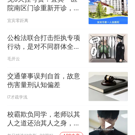
院南区门诊重新开诊，时
间就在
宜宾零距离
公检法联合打击拒执专项
行动，是对不同群体全方
位的严峻考验
毛开云
交通肇事误判自首，故意
伤害量刑认知偏差
l7才疏学浅
校霸欺负同学，老师以其
人之道还治其人之身，结
局太解气了