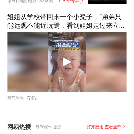
每日精选好电影
32跟贴
APP专享
姐姐从学校带回来一个小凳子，“弟弟只
能远观不能近玩焉，看到姐姐走过来立马
让座”
氧气周末
7跟贴
网易热搜
每30分钟更新
打开应用 查看全部