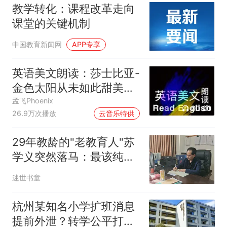
教学转化：课程改革走向
课堂的关键机制
中国教育新闻网
APP专享
英语美文朗读：莎士比亚-
金色太阳从未如此甜美吻
过
孟飞Phoenix
00:00
26.9万次播放
云音乐特供
29年教龄的"老教育人"苏
学义突然落马：最该纯净
的校园，为何容不下他的
迷世书童
初心？
杭州某知名小学扩班消息
提前外泄？转学公平打问