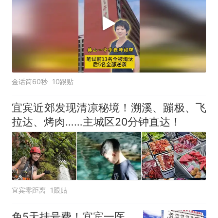
金话筒60秒
10跟贴
宜宾近郊发现清凉秘境！溯溪、蹦极、飞
拉达、烤肉……主城区20分钟直达！
宜宾零距离
1跟贴
免5天挂号费！宜宾一医