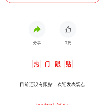
分享
3赞
十多万人报名的考试，成绩
热
目前还没有跟贴，欢迎发表观点
全部作废，公平么？
全球唯一没有法定首都的国
新
家，刚改国名，总统就邀请中
国大使骑行绕了几乎整个国境
搬家报价570元，搬到楼下交