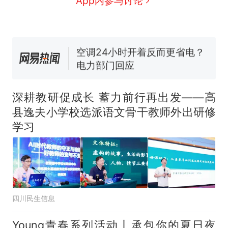
App内参与讨论
线一圈，还曾两次到中国寻根
5060元才肯搬上楼！女子傻眼
了……
视频丨只要一枚命中就能让航
母瘫痪 轰-6J实力有多强？
空调24小时开着反而更省电？
电力部门回应
佛山一中学招聘物理教师，笔
试前13名均遭淘汰？教育局：
深耕教研促成长 蓄力前行再出发——高
已叫停招聘，成立调查组全面
十多万人报名的考试，成绩
热
县逸夫小学校选派语文骨干教师外出研修
核查
全部作废，公平么？
学习
四川民生信息
Young青春系列活动丨承包你的夏日夜