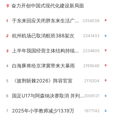
奋力开创中国式现代化建设新局面
于东来回应关闭胖东来生活广场店
2354039
1
杭州机场已取消航班388架次
2341433
2
上半年我国经营主体结构持续优化
2234805
3
白海豚将给京津冀带来大暴雨
2195046
4
《披荆斩棘2026》阵容官宣
2115204
5
国足U17与阿森纳决赛取消 并列冠军
2006121
6
2025年小学教师减少13.19万
1977142
7