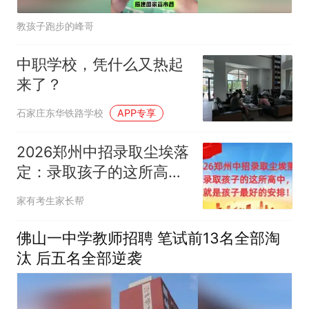
教孩子跑步的峰哥
中职学校，凭什么又热起
来了？
石家庄东华铁路学校
APP专享
2026郑州中招录取尘埃落
定：录取孩子的这所高
中，就是孩子最好的安
家有考生家长帮
排！
佛山一中学教师招聘 笔试前13名全部淘
汰 后五名全部逆袭