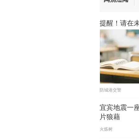
提醒！请在
防城港交警
宜宾地震一
片狼藉
火炼树