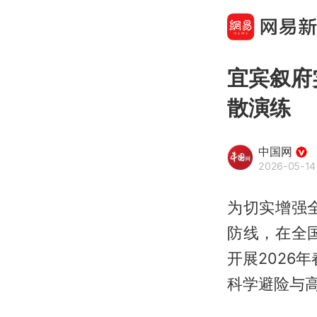
宜宾叙府
散演练
中国网
2026-05-14 
为切实增强
防线，在全
开展2026
科学避险与