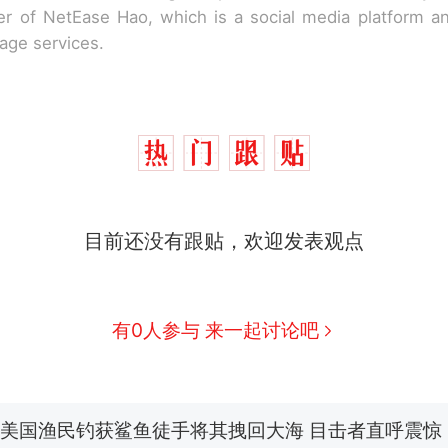
r of NetEase Hao, which is a social media platform a
rage services.
那个在床头放菜刀的女孩，因老师一句“跟我回家”
热
制裁瓜子饺子，美国怕什么？
新
目前还没有跟贴，欢迎发表观点
费大厨“全国小炒肉大王”称号，仅凭视频评出？中国
男子上山采菌偶然发现鸡枞菌窝，原地守1天等它长大：
有0人参与 来一起讨论吧
朵
美国渔民钓获鲨鱼徒手将其拽回大海 目击者直呼震惊
参考消息）
笔试第一被第二名传话劝弃考 官方通报