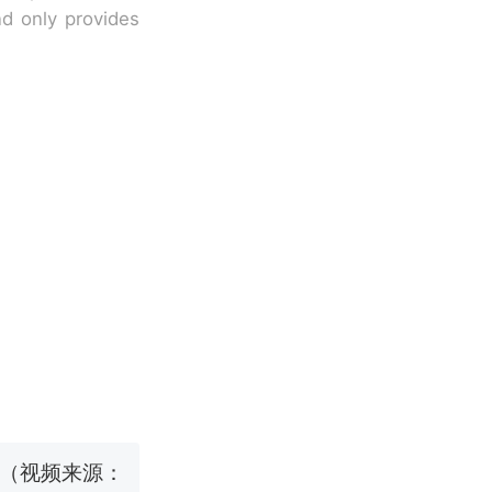
nd only provides
改写了人生
烹饪协会回应
挖了140多
 （视频来源：