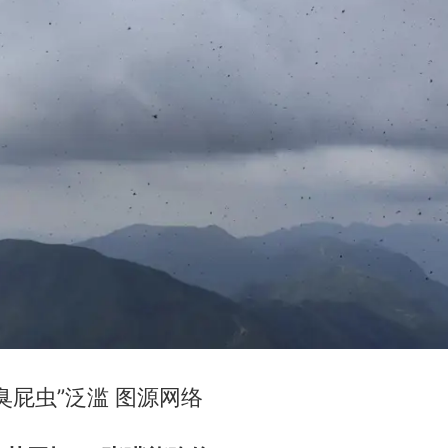
臭屁虫”泛滥 图源网络