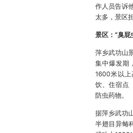
作人员告诉
太多，景区
景区：“臭屁
萍乡武功山景
集中爆发期
1600米
饮、住宿点
防虫药物。
据萍乡武功
半翅目异蝽