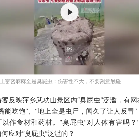
上密密麻麻全是臭屁虫：伤害性不大，不要刻意触碰
游客反映萍乡武功山景区内“臭屁虫”泛滥，有网
嘴能吃饱”、“地上全是虫尸，闻久了让人反胃
可以作食材和药材。“臭屁虫”对人体有害吗？
何应对“臭屁虫”泛滥的？