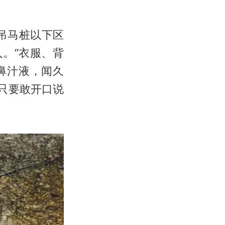
在吊马桩以下区
。“衣服、背
鼻汁液，闻久
只要敢开口说