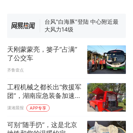
台风"白海豚"登陆 中心附近最
大风力14级
十多万人报名的考试，成绩
热
全部作废，公平么？
天刚蒙蒙亮，篓子“占满”
了公交车
齐鲁壹点
工程机械之都长出“救援军
团”，湖南应急装备加速崛
起
潇湘晨报
APP专享
可别“随手扔”，这是北京