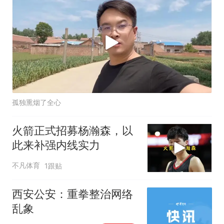
孤独熏烟了全心
火箭正式招募杨瀚森，以
此来补强内线实力
不凡体育
1跟贴
西安公安：重拳整治网络
乱象