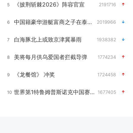
《披荆斩棘2026》阵容官宣
2191716
5
中国籍豪华游艇富商之子在泰国被杀
2019966
6
白海豚北上或致京津冀暴雨
1938382
7
美将每月供乌爱国者拦截导弹
1774234
8
《龙餐馆》 冲奖
1724458
9
世界第1特鲁姆普斯诺克中国赛一轮游
1677405
10