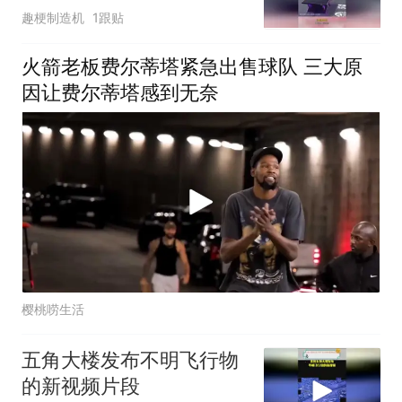
趣梗制造机
1跟贴
火箭老板费尔蒂塔紧急出售球队 三大原
因让费尔蒂塔感到无奈
樱桃唠生活
五角大楼发布不明飞行物
的新视频片段