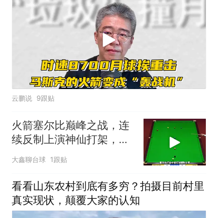
云鹏说
9跟贴
火箭塞尔比巅峰之战，连
续反制上演神仙打架，大
力爆杆铸就经典
大鑫聊台球
1跟贴
看看山东农村到底有多穷？拍摄目前村里
真实现状，颠覆大家的认知