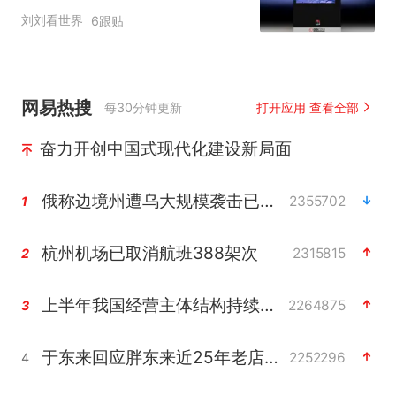
刘刘看世界
6跟贴
网易热搜
每30分钟更新
打开应用 查看全部
奋力开创中国式现代化建设新局面
俄称边境州遭乌大规模袭击已致13伤
2355702
1
杭州机场已取消航班388架次
2315815
2
上半年我国经营主体结构持续优化
2264875
3
于东来回应胖东来近25年老店年底关闭
2252296
4