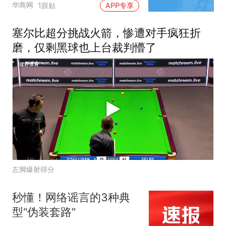
华商网
1跟贴
APP专享
塞尔比超分挑战火箭，惨遭对手疯狂折
磨，仅剩黑球也上台裁判懵了
左脚爆射得分
秒懂！网络谣言的3种典
型“伪装套路”