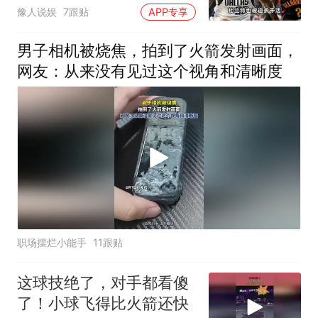
其他队还怎么打
豫人说娱
7跟贴
APP专享
男子相机被烧焦，拍到了火箭发射画面，
网友：从来没有见过这个视角和清晰度
职场摆烂小能手
11跟贴
这球技绝了，对手都看傻
了！小球飞得比火箭还快