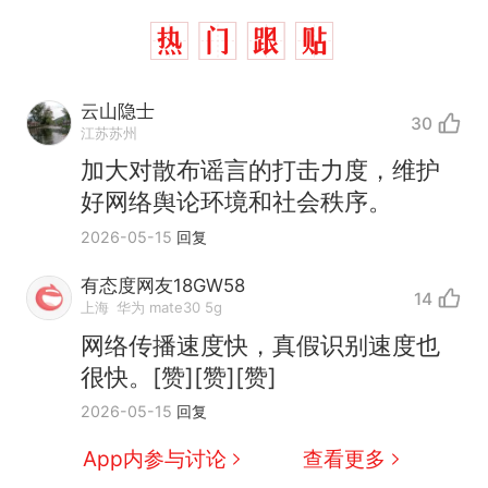
云山隐士
30
江苏苏州
加大对散布谣言的打击力度，维护
好网络舆论环境和社会秩序。
十多万人报名的考试，成绩
热
2026-05-15
回复
全部作废，公平么？
全球唯一没有法定首都的国
新
有态度网友18GW58
14
家，刚改国名，总统就邀请中
上海
华为 mate30 5g
国大使骑行绕了几乎整个国境
搬家报价570元，搬到楼下交
网络传播速度快，真假识别速度也
线一圈，还曾两次到中国寻根
5060元才肯搬上楼！女子傻眼
很快。[赞][赞][赞]
了……
视频丨只要一枚命中就能让航
2026-05-15
回复
母瘫痪 轰-6J实力有多强？
空调24小时开着反而更省电？
App内参与讨论
查看更多
电力部门回应