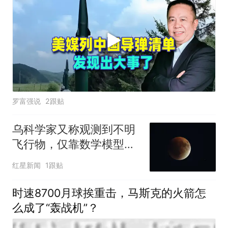
罗富强说
2跟贴
乌科学家又称观测到不明
飞行物，仅靠数学模型假
设，上一次搞错是在4年
红星新闻
1跟贴
前
时速8700月球挨重击，马斯克的火箭怎
么成了“轰战机”？