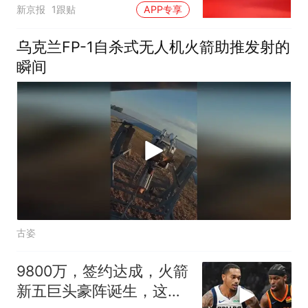
新京报
1跟贴
APP专享
乌克兰FP-1自杀式无人机火箭助推发射的
瞬间
古姿
9800万，签约达成，火箭
新五巨头豪阵诞生，这让