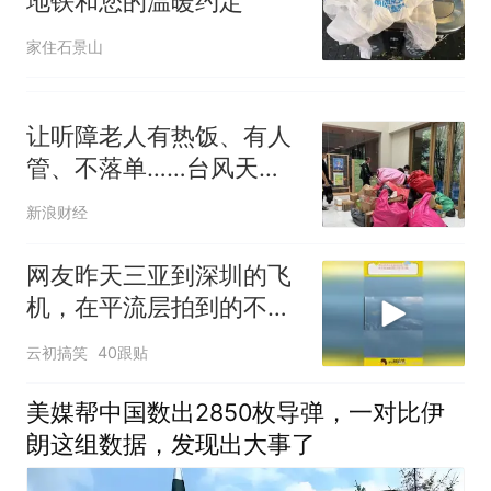
地铁和您的温暖约定
家住石景山
让听障老人有热饭、有人
管、不落单……台风天
里，嘉定为特殊群体支起
新浪财经
守护伞
网友昨天三亚到深圳的飞
机，在平流层拍到的不明
飞行物！
云初搞笑
40跟贴
美媒帮中国数出2850枚导弹，一对比伊
朗这组数据，发现出大事了