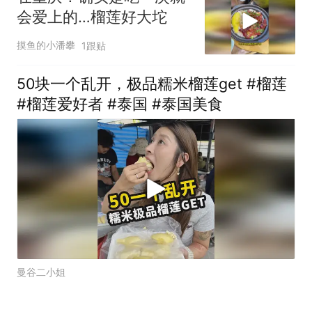
会爱上的…榴莲好大坨
摸鱼的小潘攀
1跟贴
50块一个乱开，极品糯米榴莲get #榴莲
#榴莲爱好者 #泰国 #泰国美食
曼谷二小姐