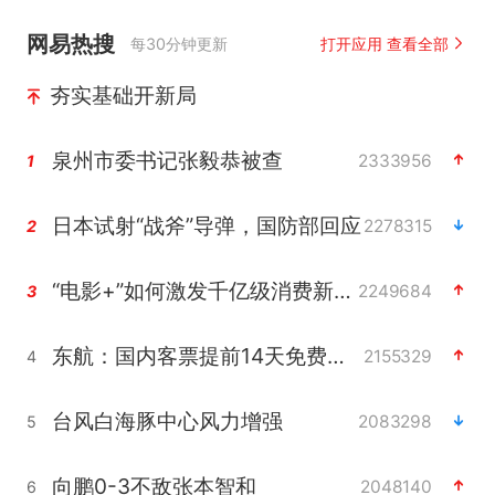
网易热搜
每30分钟更新
打开应用 查看全部
夯实基础开新局
泉州市委书记张毅恭被查
2333956
1
日本试射“战斧”导弹，国防部回应
2278315
2
“电影+”如何激发千亿级消费新活力？
2249684
3
东航：国内客票提前14天免费退改
2155329
4
台风白海豚中心风力增强
2083298
5
向鹏0-3不敌张本智和
2048140
6