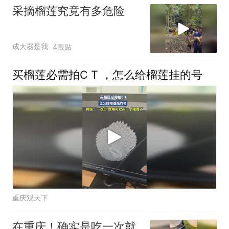
采摘榴莲究竟有多危险
成大器是我
4跟贴
买榴莲必需拍C T ，怎么给榴莲挂的号
重庆观天下
在重庆！确实是吃一次就