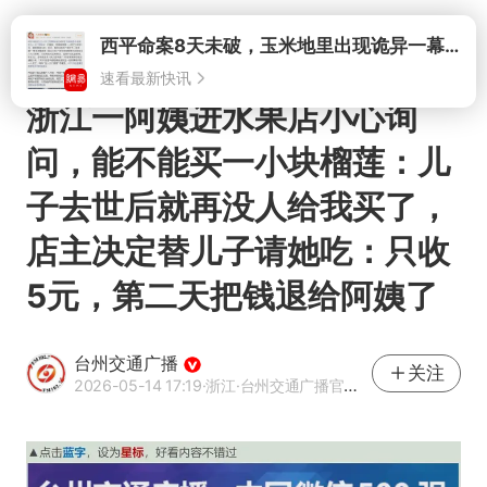
打开
西平命案8天未破，玉米地里出现诡异一幕，我突然想起了欧金中
速看最新快讯
浙江一阿姨进水果店小心询
问，能不能买一小块榴莲：儿
子去世后就再没人给我买了，
店主决定替儿子请她吃：只收
5元，第二天把钱退给阿姨了
台州交通广播
关注
2026-05-14 17:19
·浙江
·台州交通广播官方网易号