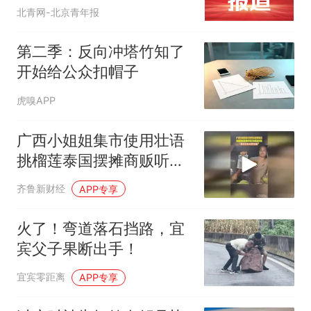
争议
北青网-北京青年报
第二季：反向冲塔竹知了
开始给公众扣帽子
虎嗅APP
广西小姐姐集市使用壮语
挑榴莲泰国摆摊商贩听懂
口音轻松沟通“跟我们家乡
齐鲁新财经
APP专享
话有点像”
火了！弯道落石挡路，宜
宾父子果断出手！
宜宾零距离
APP专享