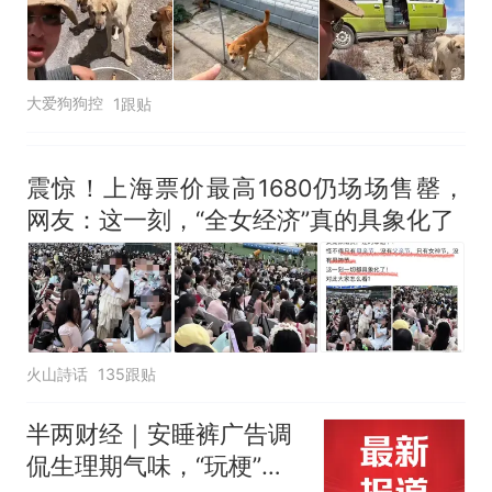
大爱狗狗控
1跟贴
震惊！上海票价最高1680仍场场售罄，
网友：这一刻，“全女经济”真的具象化了
火山詩话
135跟贴
半两财经｜安睡裤广告调
侃生理期气味，“玩梗”引