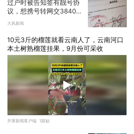
过户时被告知签有靓号协
议，想携号转网交3840元
违约金，“电信拿不出靓号
大风新闻
协议原件，电子签名跟我
笔迹不一样”
10元3斤的榴莲就看云南人了，云南河口
本土树熟榴莲挂果，9月份可采收
开屏新闻客户端
1跟贴