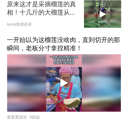
原来这才是采摘榴莲的真
相！十几斤的大榴莲从天
而降全靠麻袋接
lume情感语录
一开始以为这榴莲没啥肉，直到切开的那
瞬间，老板分寸拿捏精准！
童童爱搞笑
6跟贴