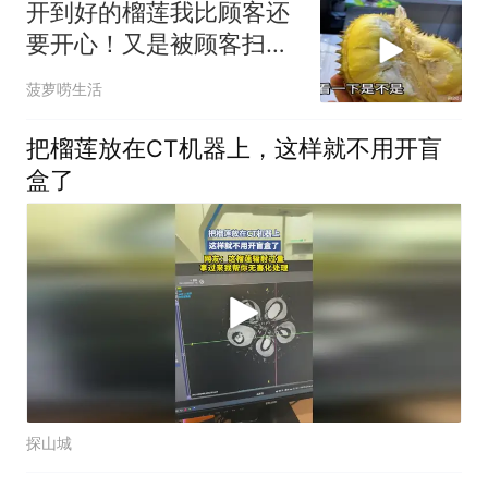
开到好的榴莲我比顾客还
要开心！又是被顾客扫货
的一天
菠萝唠生活
把榴莲放在CT机器上，这样就不用开盲
盒了
探山城