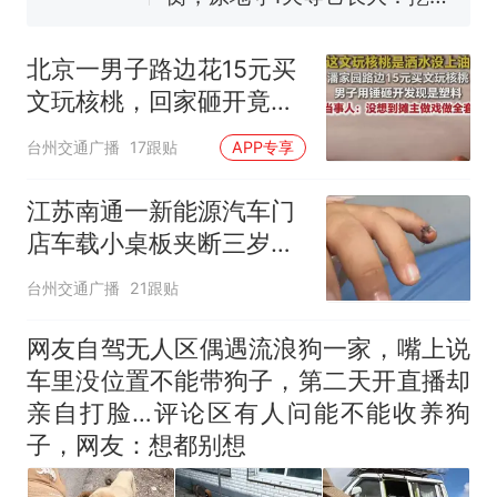
回大海 目击者直呼震惊 （视频
来源：参考消息）
笔试第一被第二名传话劝弃考
官方通报
北京一男子路边花15元买
那个在床头放菜刀的女孩，
热
文玩核桃，回家砸开竟是
因老师一句“跟我回家”改写了
塑料；当事人：当时感觉
人生
台州交通广播
17跟贴
APP专享
颜色不对，摊主说是没上
油，拿回去晒几天就好，
江苏南通一新能源汽车门
没想到她做戏做全套
店车载小桌板夹断三岁男
童小拇指，门店回应：推
台州交通广播
21跟贴
测因儿童手指细小所致，
将积极配合后续处理
网友自驾无人区偶遇流浪狗一家，嘴上说
车里没位置不能带狗子，第二天开直播却
亲自打脸…评论区有人问能不能收养狗
子，网友：想都别想