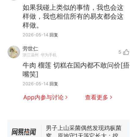
如果我碰上类似的事情，我也会这
样做，我也相信所有的易友都会这
样做。
2026-05-14
回复
劳世仁
5
浙江温州
华为手机
那个在床头放菜刀的女孩，
热
牛肉 榴莲 切糕在国内都不敢问价[捂
因老师一句“跟我回家”改写了
嘴笑]
人生
制裁瓜子饺子，美国怕什
新
2026-05-14
回复
么？
费大厨“全国小炒肉大王”称
App内参与讨论
查看更多
号，仅凭视频评出？中国烹饪
协会回应
男子上山采菌偶然发现鸡枞菌
窝，原地守1天等它长大：挖了
140多朵
美国渔民钓获鲨鱼徒手将其拽