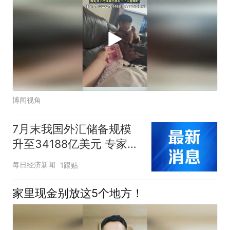
博闻视角
7月末我国外汇储备规模
升至34188亿美元 专家：
汇率折算带来正估值效
每日经济新闻
1跟贴
应，央行增持黄金仍是大
方向
家里现金别放这5个地方！