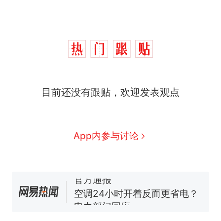
那个在床头放菜刀的女孩，
热
因老师一句“跟我回家”改写了
人生
搬家报价570元，搬到楼下
新
目前还没有跟贴，欢迎发表观点
交5060元才肯搬上楼！女子傻
眼了……
费大厨“全国小炒肉大王”称
号，仅凭视频评出？中国烹饪
协会回应
佛山一中学招聘物理教师，笔
App内参与讨论
试前13名均遭淘汰？教育局：
已叫停招聘，成立调查组全面
笔试第一被第二名传话劝弃考
核查
官方通报
空调24小时开着反而更省电？
电力部门回应
那个在床头放菜刀的女孩，
热