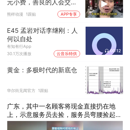
元小费，善良的人会交好
运
熊样动漫
1跟贴
APP专享
E45 孟岩对话李继刚：人
何以自处
有知有行App
00:12
30.1万次播放
云音乐特供
黄金：多极时代的新底仓
华尔街见闻官方
1跟贴
广东，其中一名顾客将现金直接扔在地
上，示意服务员去捡，服务员弯腰捡起后
霸气回应