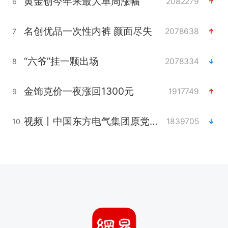
黄金创今年来最大单周涨幅
2082279
6
名创优品一次性内裤 颜面尽失
2078638
7
“六爷”挂一颗出场
2078334
8
金饰克价一夜涨回1300元
1917749
9
视频丨中国东方电气集团原党组副书记、董事宋致远被查
1839705
10