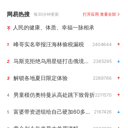
网易热搜
每30分钟更新
打开应用 查看全部
人民的健康、体质、幸福一脉相承
峰哥实名举报汪海林偷税漏税
2404644
1
马斯克拒绝乌用星链打击俄境内目标
2365295
2
解锁各地夏日限定体验
2289766
3
男童模仿奥特曼从高处跳下致骨折
2211570
4
富婆带资进组给自己硬加60多场吻戏
2167426
5