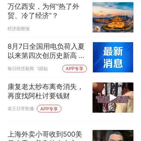
因老师一句“跟我回家”改写了
万亿西安，为何“热了外
人生
贸、冷了经济”？
经济观察报
8月7日全国用电负荷入夏
以来第四次创历史新高 达
到15.57亿千瓦
每日经济新闻
1跟贴
APP专享
康复老太纱布离奇消失，
再度找阿杜讨要钱财
老王日常犯傻
APP专享
上海外卖小哥收到500美