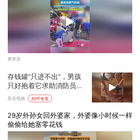
警界君
存钱罐“只进不出”，男孩
只好抱着它求助消防员！
消防员出手破拆，终于解
星辰视频
APP专享
除“封印”
29岁外孙女回外婆家，外婆像小时候一样
偷偷给她塞零花钱