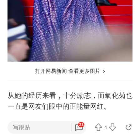
打开网易新闻 查看更多图片
从她的经历来看，十分励志，而氧化菊也
一直是网友们眼中的正能量网红。
但这一回走上戛纳，却是丢人丢到了国
23
写跟贴
4
外。