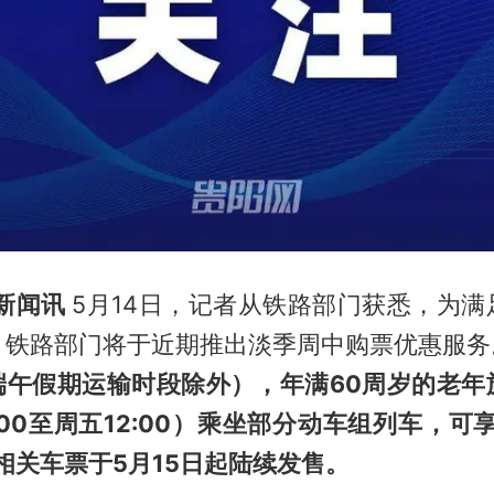
阳新闻讯
5月14日，记者从铁路部门获悉，为满
，铁路部门将于近期推出淡季周中购票优惠服务
（端午假期运输时段除外），年满60周岁的老年
:00至周五12:00）乘坐部分动车组列车，可
相关车票于5月15日起陆续发售。