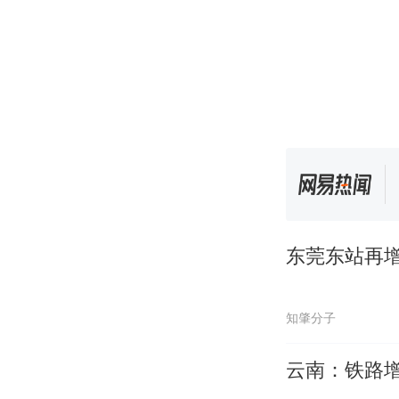
东莞东站再
知肇分子
云南：铁路增