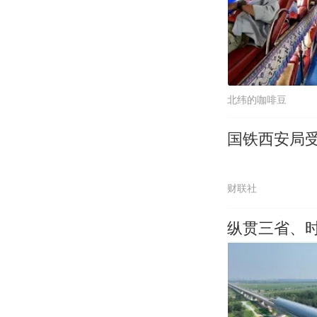
北纬的咖啡豆
国铁西安局
财联社
纵贯三省、时