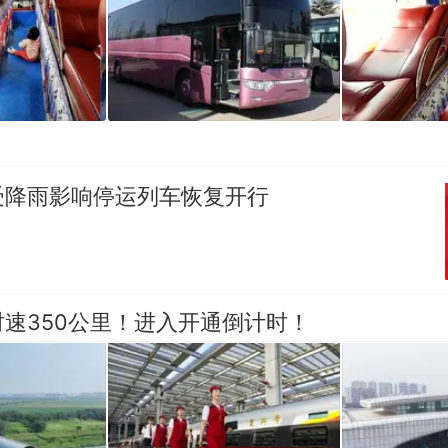
受降雨影响停运列车恢复开行
速350公里！进入开通倒计时！