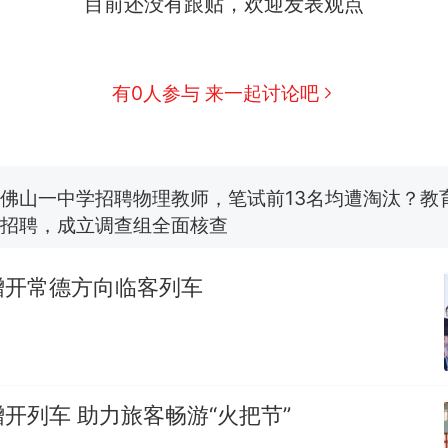
目前还没有跟贴，欢迎发表观点
那个在床头放菜刀的女孩，因老师一句“跟我回家”
热
费大厨“全国小炒肉大王”称号，仅凭视频评出？中
新
有0人参与 来一起讨论吧
应
台风"白海豚"中心附近最大风力已达15级 最新研判
佛山一中学招聘物理教师，笔试前13名均遭淘汰？教
招聘，成立调查组全面核查
笔试第一被第二名传话劝弃考 官方通报
增开常德方向临客列车
享界G9车型预售价公布：43.98万起
那个在床头放菜刀的女孩，因老师一句“跟我回家”
热
开列车 助力旅客畅游“火把节”