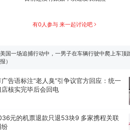
“不想干了特提出辞职”，疑似南京大学数院院长辞
新
方回应：喻良教授已卸任院长一职，不清楚辞职信来
图做头像
有0人参与 来一起讨论吧
费大厨“全国小炒肉大王”称号，仅凭视频评出？中国
男子上山采菌偶然发现鸡枞菌窝，原地守1天等它长大：
朵
美国一场追捕行动中，一男子在车辆行驶中爬上车顶
报）
美国渔民钓获鲨鱼徒手将其拽回大海 目击者直呼震惊
参考消息）
广告语标注“老人臭”引争议官方回应：统一
西班牙飞地休达边境，摩洛哥士兵搬起大石块投向
热
门店核实完毕后会回电
此前一天内数万人从摩洛哥涌入西班牙
036元的机票退款只退53块9 多家携程关联
纠纷