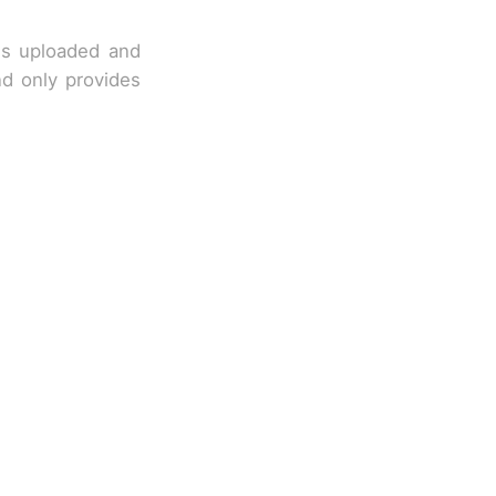
 is uploaded and
nd only provides
移民引争议，