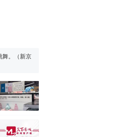
职信流传，院
源；曾用手绘
烹饪协会回应
挖了140多
跳舞。（新京
 （视频来源：
移民引争议，