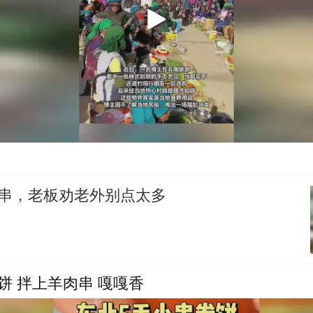
肉串，老板劝老外别点太多
饼 拌上羊肉串 嘎嘎香