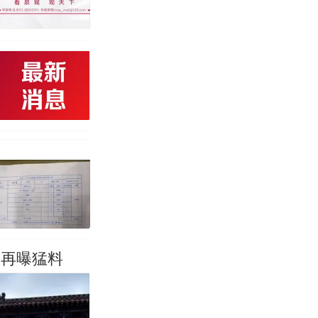
长再曝猛料