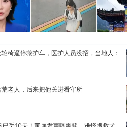
坐轮椅逼停救护车，医护人员没招，当地人：
拾荒老人，后来把他关进看守所
孩已丢10天！家属发声曝噩耗，难怪搜救犬