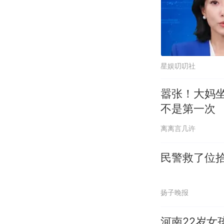
星娱叨叨社
嚣张！大妈
不是第一次
离离言几许
民警救了位
扬子晚报
河南22岁女