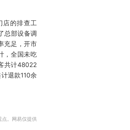
门店的排查工
除了总部设备调
率充足，开市
计，全国未吃
共计48022
计退款110余
观点。网易仅提供