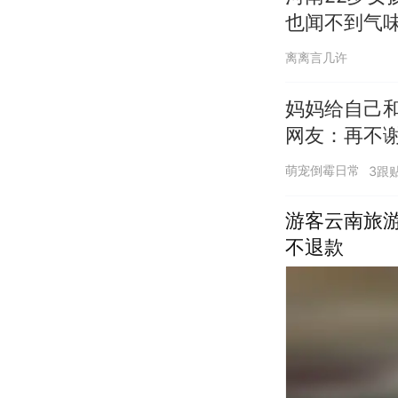
也闻不到气
离离言几许
妈妈给自己
萌宠倒霉日常
3跟
游客云南旅
不退款