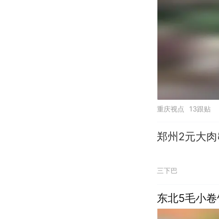
重庆视点
13跟贴
郑州2元大
三下巴
东北5毛小卷