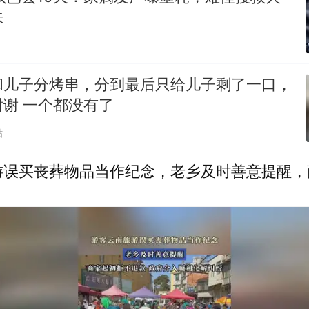
味
和儿子分烤串，分到最后只给儿子剩了一口，
网友：再不谢谢 一个都没有了
贴
游误买丧葬物品当作纪念，老乡及时善意提醒，