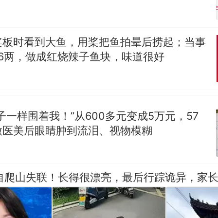
桨板时看到大鱼，用桨把鱼拍晕后捞起；当事
6两，做成红烧辣子鱼块，味道很好
子一样围着我！”从600多元变成5万元，57
做医美后眼睛肿到流泪、视物模糊
独自爬山失联！长得很漂亮，最后行踪诡异，家