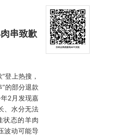
羊肉串致歉
扫码去网易新闻APP浏览
歉”登上热搜，
”的部分退款
年2月发现嘉
长、水分无法
佳状态的羊肉
压波动可能导