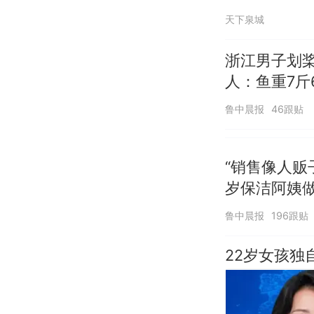
天下泉城
浙江男子划
人：鱼重7斤
鲁中晨报
46跟贴
“销售像人贩
岁保洁阿姨
鲁中晨报
196跟贴
22岁女孩