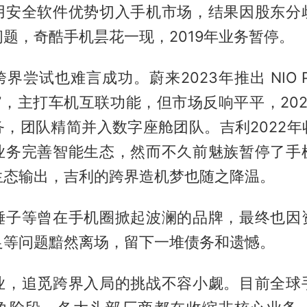
用安全软件优势切入手机市场，结果因股东分
题，奇酷手机昙花一现，2019年业务暂停。
界尝试也难言成功。蔚来2023年推出 NIO P
”，主打车机互联功能，但市场反响平平，20
务，团队精简并入数字座舱团队。吉利2022年
业务完善智能生态，然而不久前魅族暂停了手
生态输出，吉利的跨界造机梦也随之降温。
锤子等曾在手机圈掀起波澜的品牌，最终也因
足等问题黯然离场，留下一堆债务和遗憾。
业，追觅跨界入局的挑战不容小觑。目前全球