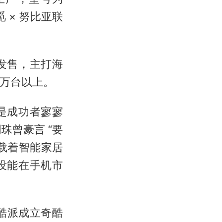
觅 × 努比亚联
发售，主打海
0万台以上。
是成功者寥寥
珠曾豪言 “要
载着智能家居
没能在手机市
资酷派成立奇酷