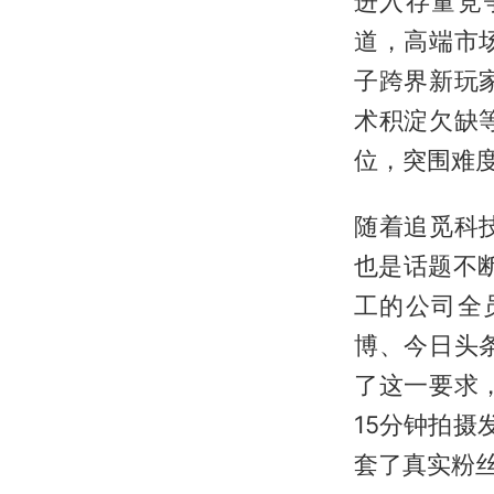
进入存量竞
道，高端市
子跨界新玩
术积淀欠缺
位，突围难
随着追觅科
也是话题不断
工的公司全
博、今日头
了这一要求
15分钟拍
套了真实粉丝