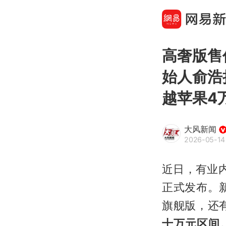
高奢版售
始人俞浩
越苹果4
大风新闻
2026-05-14
近日，有业内
正式发布。
旗舰版，还
十万元区间