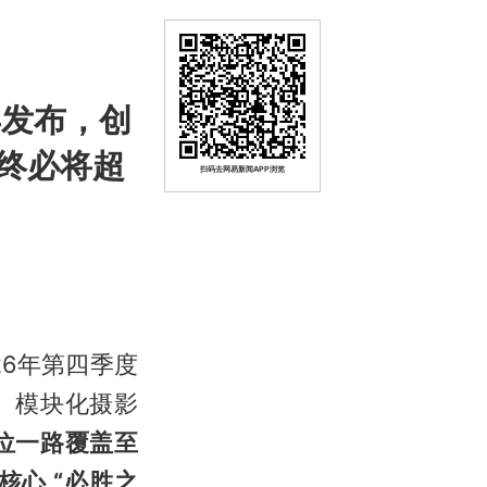
年发布，创
终必将超
扫码去网易新闻APP浏览
26年第四季度
、模块化摄影
位一路覆盖至
心 “必胜之