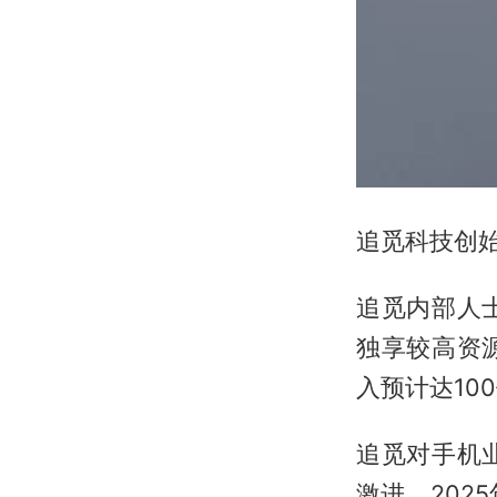
追觅科技创
追觅内部人
独享较高资
入预计达10
追觅对手机
激进。202