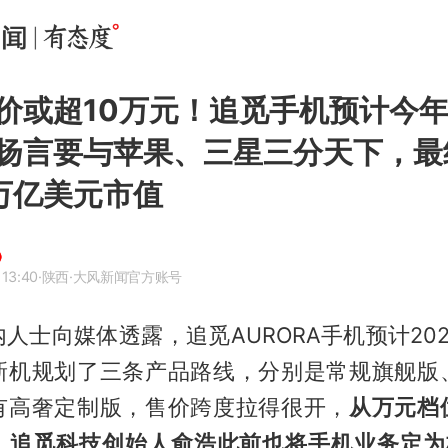
价或超10万元！追觅手机预计今
扬言要与苹果、三星三分天下，最
万亿美元市值
 13:40
·陕西
·大风新闻官方账号
人士向媒体透露，追觅AURORA手机预计20
新机规划了三条产品路线，分别是常规旗舰版
有高奢定制版，售价跨度拉得很开，
从万元档
。追觅科技创始人俞浩此前也将手机业务定为核