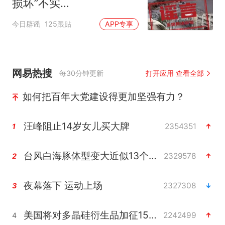
损坏”不实
（2026·08·06）
今日辟谣
125跟贴
APP专享
网易热搜
每30分钟更新
打开应用 查看全部
如何把百年大党建设得更加坚强有力？
汪峰阻止14岁女儿买大牌
2354351
1
台风白海豚体型变大近似13个浙江面积
2329578
2
夜幕落下 运动上场
2327308
3
美国将对多晶硅衍生品加征15%关税
2242499
4