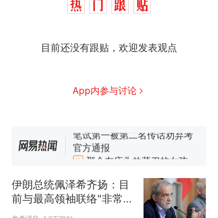
人生
制裁瓜子饺子，美国怕什
新
么？
费大厨“全国小炒肉大王”称
目前还没有跟贴，欢迎发表观点
号，仅凭视频评出？中国烹饪
协会回应
男子上山采菌偶然发现鸡枞菌
窝，原地守1天等它长大：挖了
140多朵
美国渔民钓获鲨鱼徒手将其拽
App内参与讨论
回大海 目击者直呼震惊 （视频
来源：参考消息）
笔试第一被第二名传话劝弃考
官方通报
那个在床头放菜刀的女孩，
热
因老师一句“跟我回家”改写了
人生
伊朗总统佩泽希齐扬：目
前与最高领袖联络"非常困
难"