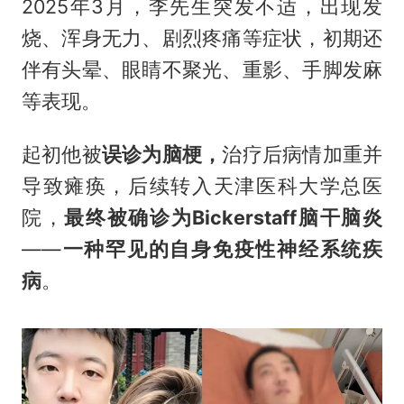
2025年3月，李先生突发不适，出现发
烧、浑身无力、剧烈疼痛等症状，初期还
伴有头晕、眼睛不聚光、重影、手脚发麻
等表现。
起初他被
误诊为脑梗，
治疗后病情加重并
导致瘫痪，后续转入天津医科大学总医
院，
最终被确诊为
Bickerstaff脑干脑炎
——
一种罕见的自身免疫性神经系统疾
病
。