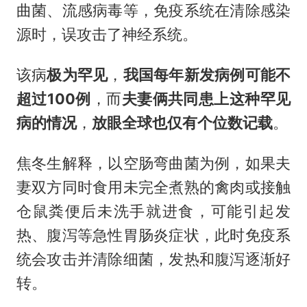
曲菌、流感病毒等，免疫系统在清除感染
源时，误攻击了神经系统。
该病
极为罕见
，
我国每年新发病例可能
不
超过100例
，而
夫妻俩共同患上这种罕见
病的情况
，
放眼全球也仅有
个位数记载
。
焦冬生解释，以空肠弯曲菌为例，如果夫
妻双方同时食用未完全煮熟的禽肉或接触
仓鼠粪便后未洗手就进食，可能引起发
热、腹泻等急性胃肠炎症状，此时免疫系
统会攻击并清除细菌，发热和腹泻逐渐好
转。