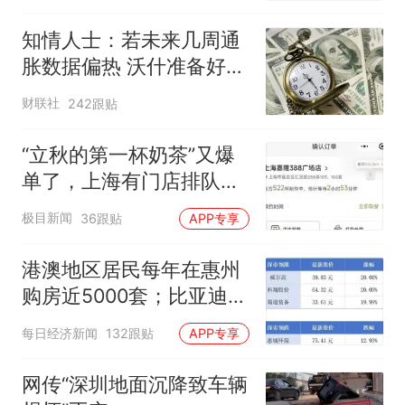
制“艺考捷径化”
知情人士：若未来几周通
胀数据偏热 沃什准备好加
息
财联社
242跟贴
“立秋的第一杯奶茶”又爆
单了，上海有门店排队超
500杯，店员：今天奶茶
极目新闻
36跟贴
APP专享
店都很忙，要等2个多小
时
港澳地区居民每年在惠州
购房近5000套；比亚迪销
量跻身全球车企第六丨大
每日经济新闻
132跟贴
APP专享
湾区财经早参
网传“深圳地面沉降致车辆