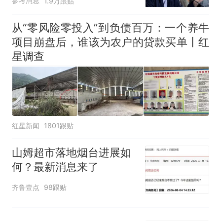
参考消息
1.9万跟贴
从“零风险零投入”到负债百万：一个养牛
项目崩盘后，谁该为农户的贷款买单丨红
星调查
红星新闻
1801跟贴
山姆超市落地烟台进展如
何？最新消息来了
齐鲁壹点
98跟贴