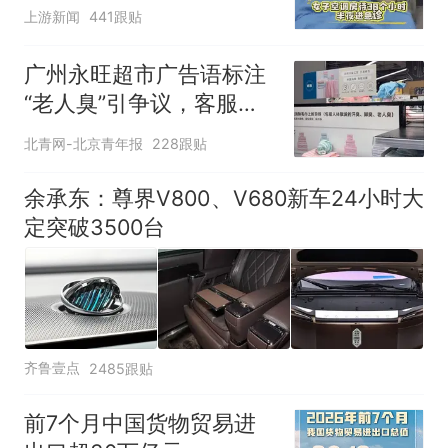
上游新闻
441跟贴
广州永旺超市广告语标注
“老人臭”引争议，客服回
应
北青网-北京青年报
228跟贴
余承东：尊界V800、V680新车24小时大
定突破3500台
齐鲁壹点
2485跟贴
前7个月中国货物贸易进