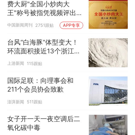
费大厨"全国小炒肉大
王"称号被指凭视频评出
官方回应
中国新闻周刊
2751跟贴
APP专享
台风“白海豚”体型变大！
环流面积接近13个浙江那
么大
上游新闻
115跟贴
国际足联：向理事会和
211个会员协会致歉
澎湃新闻
511跟贴
女子开一天一夜空调后二
氧化碳中毒