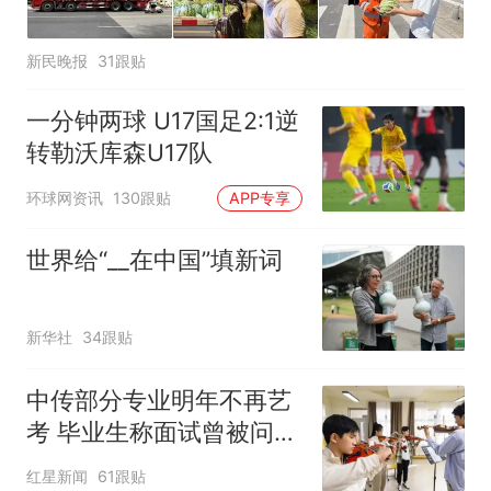
新民晚报
31跟贴
一分钟两球 U17国足2:1逆
转勒沃库森U17队
环球网资讯
130跟贴
APP专享
世界给“__在中国”填新词
新华社
34跟贴
中传部分专业明年不再艺
考 毕业生称面试曾被问
“如何策划晚会” 专家：遏
红星新闻
61跟贴