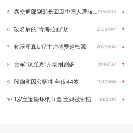
泰交通部副部长回应中国人遭歧视手势
2155233
5
改名后的“青海拉面”店
2108494
6
勒沃库森U17主帅盛赞赵松源
2027308
7
台军“汉光秀”开场闹剧多
2016737
8
段绚竞因公牺牲 年仅44岁
1942366
9
1岁宝宝碰坏纸巾盒 宝妈被索赔924元
1885316
10