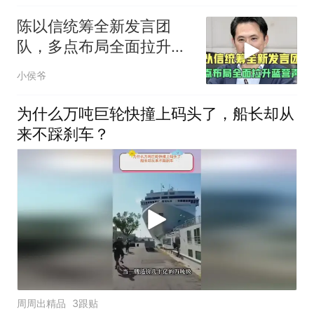
陈以信统筹全新发言团
队，多点布局全面拉升蓝
营声量
小侯爷
为什么万吨巨轮快撞上码头了，船长却从
来不踩刹车？
周周出精品
3跟贴