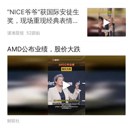
“NICE爷爷”获国际安徒生
奖，现场重现经典表情
包，向中国粉丝问好
潇湘晨报
52跟贴
AMD公布业绩，股价大跌
财联社