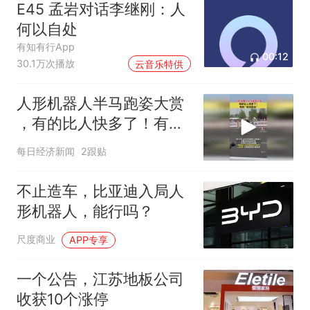
E45 孟岩对话李继刚：人
何以自处
有知有行App
00:12
30.1万次播放
云音乐特供
人形机器人半马跑姿大赏
，有的比人快多了！有的
“状况百出”
每日经济新闻
2跟贴
不止造车，比亚迪入局人
形机器人，能行吗？
尺度商业
APP专享
一个公告，江苏地板公司
收获10个涨停