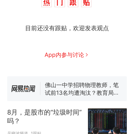
目前还没有跟贴，欢迎发表观点
那个在床头放菜刀的女孩，
热
因老师一句“跟我回家”改写了
人生
搬家报价570元，搬到楼下
新
App内参与讨论
交5060元才肯搬上楼！女子傻
眼了……
空调24小时开着反而更省电？
电力部门回应
佛山一中学招聘物理教师，笔
试前13名均遭淘汰？教育局：
已叫停招聘，成立调查组全面
十多万人报名的考试，成绩全
核查
部作废，公平么？
8月，是股市的“垃圾时间”
“不建议大家买深色蛋糕”上热
吗？
搜，网友：天塌了！
那个在床头放菜刀的女孩，
热
吴晓波频道
1跟贴