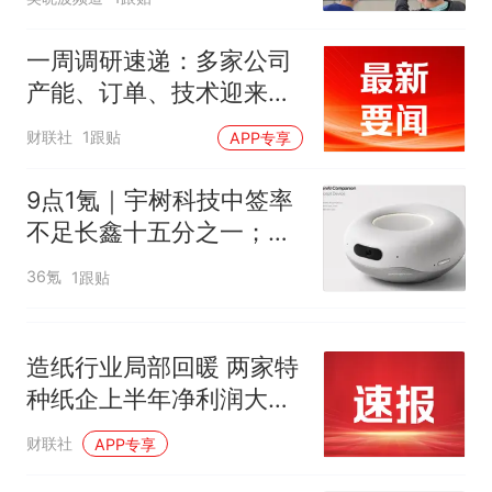
因老师一句“跟我回家”改写了
人生
一周调研速递：多家公司
产能、订单、技术迎来突
破，涉及PCB、MLCC、
财联社
1跟贴
APP专享
算力、CPO等行业
9点1氪｜宇树科技中签率
不足长鑫十五分之一；东
航宣布提前14天可免费退
36氪
1跟贴
改票；雪佛兰将停止在华
销售
造纸行业局部回暖 两家特
种纸企上半年净利润大幅
增长|财报解读
财联社
APP专享