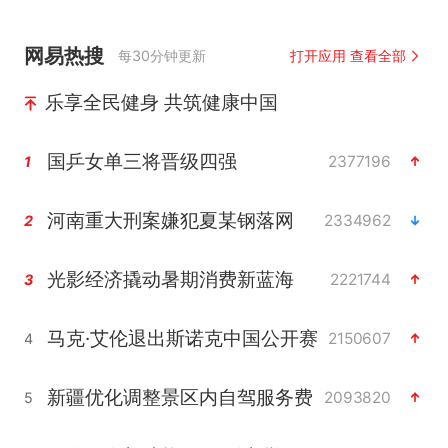
网易热搜
每30分钟更新
打开应用 查看全部
乐享全民健身 共筑健康中国
国乒女单三将晋级四强
2377196
1
河南重大刑案嫌犯夏某钢落网
2334962
2
光影经济撬动暑期消费新蓝海
2221744
3
马克·艾伦退出斯诺克中国公开赛
2150607
4
新疆优化调整景区内自驾服务费
2093820
5