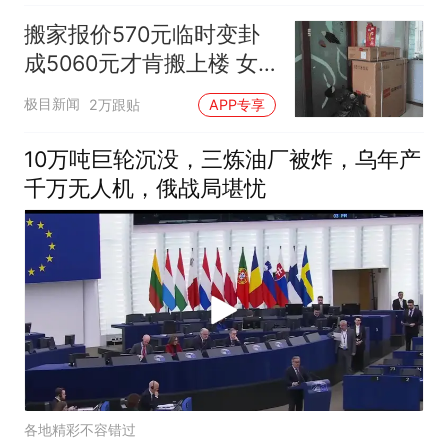
搬家报价570元临时变卦
成5060元才肯搬上楼 女
子傻眼
极目新闻
2万跟贴
APP专享
10万吨巨轮沉没，三炼油厂被炸，乌年产
千万无人机，俄战局堪忧
各地精彩不容错过