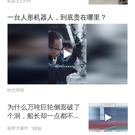
机器之心Pro
一台人形机器人，到底贵在哪里？
时代周报
为什么万吨巨轮侧面破了
个洞，船长却一点都不
慌？
秘密大爆炸
1跟贴