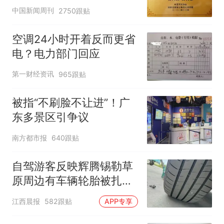
官方回应
中国新闻周刊
2750跟贴
空调24小时开着反而更省
电？电力部门回应
第一财经资讯
965跟贴
被指“不刷脸不让进”！广
东多景区引争议
南方都市报
640跟贴
自驾游客反映辉腾锡勒草
原周边有车辆轮胎被扎，
修理店铺换胎价格高达千
江西晨报
582跟贴
APP专享
元，官方发布情况通报