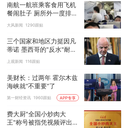
南航一航班乘客食用飞机
餐闹肚子 厕所外一度排长
队
大风新闻
1290跟贴
三个国家和地区力挺因凡
蒂诺 墨西哥的"反水"耐人
寻味
上观新闻
116跟贴
美财长：过两年 霍尔木兹
海峡就“不重要”了
第一财经资讯
1960跟贴
APP专享
费大厨"全国小炒肉大
王"称号被指凭视频评出