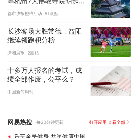
等杭州7大佛教寺院明起
临时关闭，别跑空了
都市快报橙柿互动
81跟贴
长沙客场大胜常德，益阳
继续领跑积分榜
潇湘晨报
2跟贴
十多万人报名的考试，成
绩全部作废，公平么？
中国新闻周刊
网易热搜
每30分钟更新
打开应用 查看全部
乐享全民健身 共筑健康中国