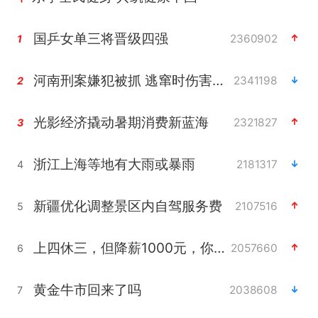
国乒女单三将晋级四强
2360902
1
河南刑案嫌犯被抓 逃窜时伤害多人
2341198
2
光影经济撬动暑期消费新蓝海
2321827
3
浙江上海等地有大雨或暴雨
2181317
4
新疆优化调整景区内自驾服务费
2107516
5
上四休三，但降薪1000元，你接受吗？
2057660
6
黄金牛市回来了吗
2038608
7