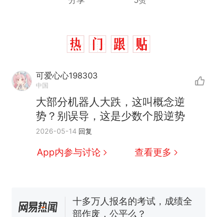
分享
5赞
可爱心心198303
中国
那个在床头放菜刀的女孩，
热
大部分机器人大跌，这叫概念逆
因老师一句“跟我回家”改写了
势？别误导，这是少数个股逆势
人生
搬家报价570元，搬到楼下
新
2026-05-14
回复
交5060元才肯搬上楼！女子傻
眼了……
空调24小时开着反而更省电？
App内参与讨论
查看更多
电力部门回应
佛山一中学招聘物理教师，笔
试前13名均遭淘汰？教育局：
已叫停招聘，成立调查组全面
十多万人报名的考试，成绩全
核查
部作废，公平么？