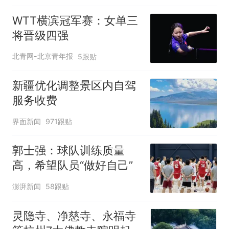
WTT横滨冠军赛：女单三
将晋级四强
北青网-北京青年报
5跟贴
新疆优化调整景区内自驾
服务收费
界面新闻
971跟贴
郭士强：球队训练质量
高，希望队员“做好自己”
澎湃新闻
58跟贴
灵隐寺、净慈寺、永福寺