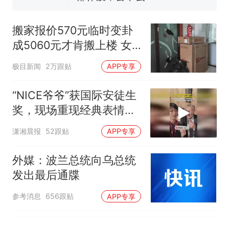
“不建议大家买深色蛋糕”上热
搜，网友：天塌了！
搬家报价570元临时变卦
那个在床头放菜刀的女孩，
热
成5060元才肯搬上楼 女
因老师一句“跟我回家”改写了
子傻眼
人生
极目新闻
2万跟贴
APP专享
“NICE爷爷”获国际安徒生
奖，现场重现经典表情
包，向中国粉丝问好
潇湘晨报
52跟贴
APP专享
外媒：波兰总统向乌总统
发出最后通牒
参考消息
656跟贴
APP专享