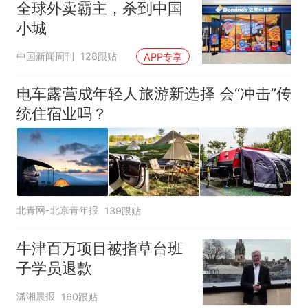
全球外卖霸主，杀到中国
小城
中国新闻周刊
128跟贴
APP专享
电车露营成年轻人旅游新选择 会“冲击”传
统住宿业吗？
北青网-北京青年报
139跟贴
牛津百万项目被指草台班
子学员退款
潇湘晨报
160跟贴