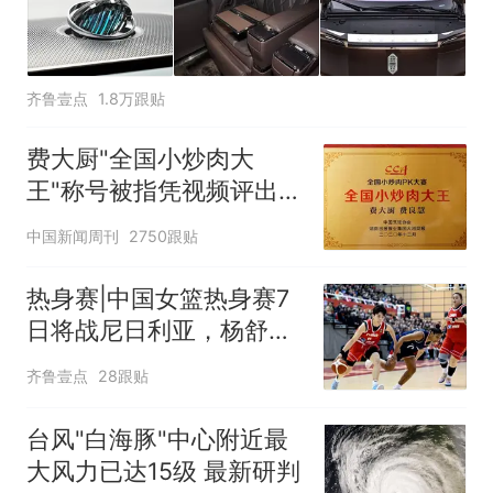
齐鲁壹点
1.8万跟贴
费大厨"全国小炒肉大
王"称号被指凭视频评出
官方回应
中国新闻周刊
2750跟贴
热身赛|中国女篮热身赛7
日将战尼日利亚，杨舒予
有望出战
齐鲁壹点
28跟贴
台风"白海豚"中心附近最
大风力已达15级 最新研判