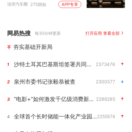
自主高端市场制高点
澎湃汽车圈
275跟贴
APP专享
网易热搜
每30分钟更新
打开应用 查看全部
夯实基础开新局
沙特土耳其巴基斯坦签署共同防务协议
2373476
1
泉州市委书记张毅恭被查
2300377
2
“电影+”如何激发千亿级消费新活力？
2286285
3
全球首个长时储能一体化产业园量产
2255574
4