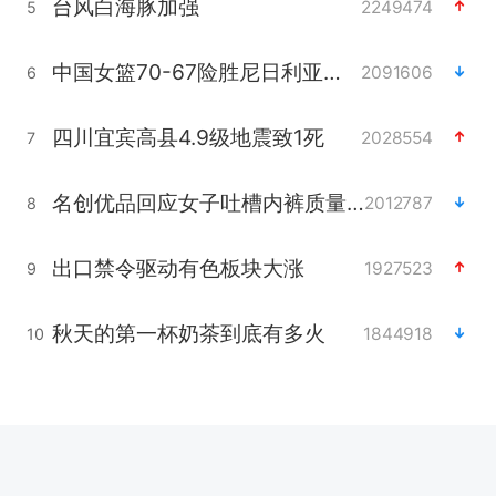
台风白海豚加强
2249474
5
中国女篮70-67险胜尼日利亚女篮
2091606
6
四川宜宾高县4.9级地震致1死
2028554
7
名创优品回应女子吐槽内裤质量差
2012787
8
出口禁令驱动有色板块大涨
1927523
9
秋天的第一杯奶茶到底有多火
1844918
10