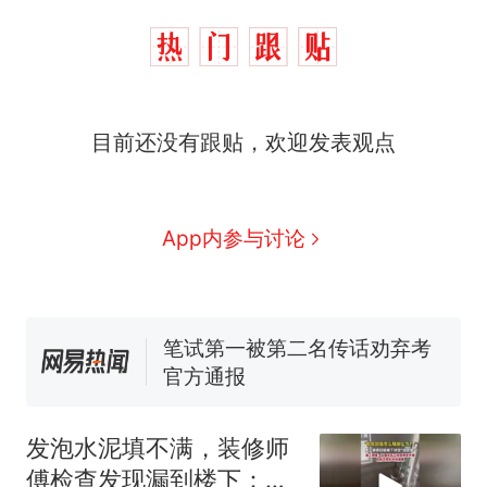
那个在床头放菜刀的女孩，
热
目前还没有跟贴，欢迎发表观点
因老师一句“跟我回家”改写了
人生
费大厨“全国小炒肉大王”称
新
号，仅凭视频评出？中国烹饪
协会回应
美国渔民钓获鲨鱼徒手将其拽
App内参与讨论
回大海 目击者直呼震惊 （视频
来源：参考消息）
笔试第一被第二名传话劝弃考
官方通报
佛山一中学招聘物理教师，笔
试前13名均遭淘汰？教育局：
已叫停招聘，成立调查组全面
台风"白海豚"中心附近最大风
核查
力已达15级 最新研判
发泡水泥填不满，装修师
那个在床头放菜刀的女孩，
热
傅检查发现漏到楼下：出