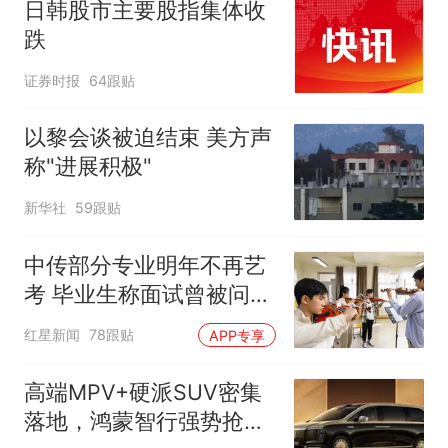
日韩股市主要股指集体收
跌
证券时报
64跟贴
以黎会谈被迫结束 美方声
称"进展积极"
新华社
59跟贴
中传部分专业明年不再艺
考 毕业生称面试曾被问
“如何策划晚会” 专家：遏
红星新闻
78跟贴
APP专享
制“艺考捷径化”
高端MPV+硬派SUV密集
落地，鸿蒙智行强势抢占