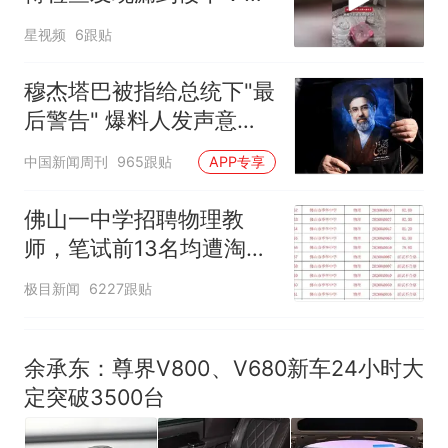
因老师一句“跟我回家”改写了
风口未延伸到外墙
人生
星视频
6跟贴
穆杰塔巴被指给总统下"最
后警告" 爆料人发声意味
深长
中国新闻周刊
965跟贴
APP专享
佛山一中学招聘物理教
师，笔试前13名均遭淘
汰？教育局：已叫停招
极目新闻
6227跟贴
聘，成立调查组全面核查
余承东：尊界V800、V680新车24小时大
定突破3500台