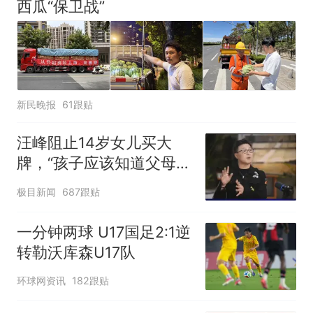
西瓜“保卫战”
新民晚报
61跟贴
汪峰阻止14岁女儿买大
牌，“孩子应该知道父母的
不易”，称自己买衣服80%
极目新闻
687跟贴
都在淘宝
一分钟两球 U17国足2:1逆
转勒沃库森U17队
环球网资讯
182跟贴