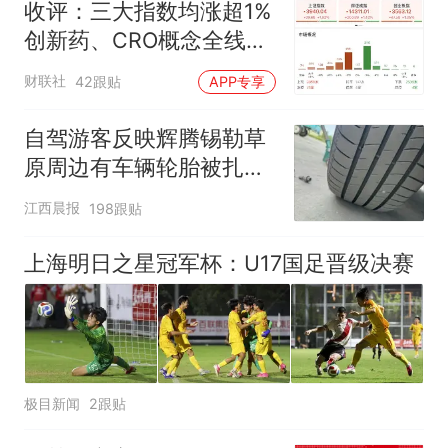
收评：三大指数均涨超1%
创新药、CRO概念全线走
强
财联社
42跟贴
APP专享
自驾游客反映辉腾锡勒草
原周边有车辆轮胎被扎，
修理店铺换胎价格高达千
江西晨报
198跟贴
元，官方发布情况通报
上海明日之星冠军杯：U17国足晋级决赛
极目新闻
2跟贴