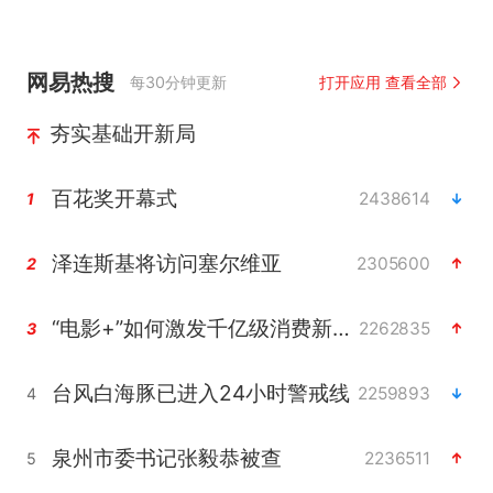
网易热搜
每30分钟更新
打开应用 查看全部
夯实基础开新局
百花奖开幕式
2438614
1
泽连斯基将访问塞尔维亚
2305600
2
“电影+”如何激发千亿级消费新活力？
2262835
3
台风白海豚已进入24小时警戒线
2259893
4
泉州市委书记张毅恭被查
2236511
5