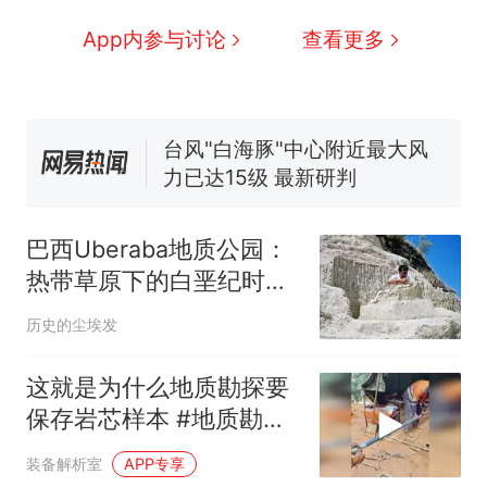
那个在床头放菜刀的女孩，
热
App内参与讨论
查看更多
因老师一句“跟我回家”改写了
人生
费大厨“全国小炒肉大王”称
新
号，仅凭视频评出？中国烹饪
协会回应
台风"白海豚"中心附近最大风
力已达15级 最新研判
笔试第一被第二名传话劝弃考
官方通报
巴西Uberaba地质公园：
佛山一中学招聘物理教师，笔
热带草原下的白垩纪时间
试前13名均遭淘汰？教育局：
胶囊，藏有超过1万块化石
已叫停招聘，成立调查组全面
享界G9车型预售价公布：
历史的尘埃发
核查
43.98万起
那个在床头放菜刀的女孩，
这就是为什么地质勘探要
热
因老师一句“跟我回家”改写了
保存岩芯样本 #地质勘探
人生
#科普 #涨知识
装备解析室
APP专享