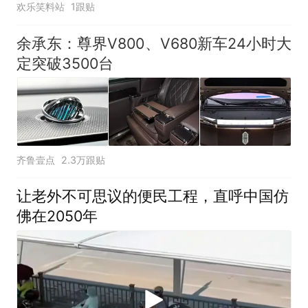
欢乐笑料站
1跟贴
余承东：尊界V800、V680新车24小时大
定突破3500台
齐鲁壹点
2.3万跟贴
让老外不可思议的便民工程，直呼中国仿
佛在2050年