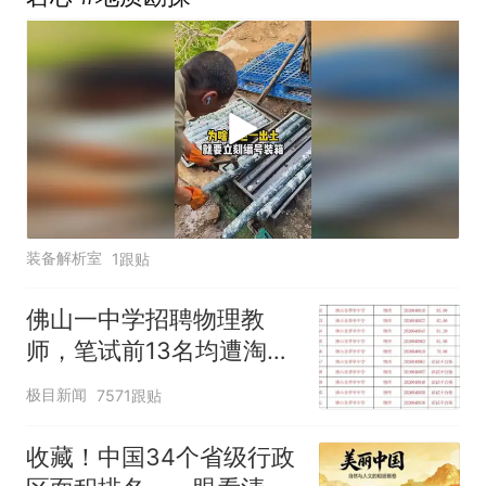
装备解析室
1跟贴
佛山一中学招聘物理教
师，笔试前13名均遭淘
汰？教育局：已叫停招
极目新闻
7571跟贴
聘，成立调查组全面核查
收藏！中国34个省级行政