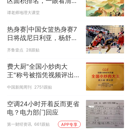
区面积排名，一眼看清谁
最大、谁最小
谭老师地理大课堂
热身赛|中国女篮热身赛7
日将战尼日利亚，杨舒予
有望出战
齐鲁壹点
28跟贴
费大厨"全国小炒肉大
王"称号被指凭视频评出
官方回应
中国新闻周刊
2751跟贴
空调24小时开着反而更省
电？电力部门回应
第一财经资讯
661跟贴
APP专享