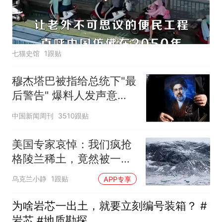
七猫史馆
1跟贴
穆杰塔巴被指给总统下"最
后警告" 爆料人发声意味
深长
中国新闻周刊
3510跟贴
美国专家哀悼：我们疯抢
格陵兰稀土，竟然被一
把"中国锁"卡死
乌克兰小静
1跟贴
APP专享
为啥岩芯一出土，就要立刻编号装箱？ #
岩芯 #地质勘探