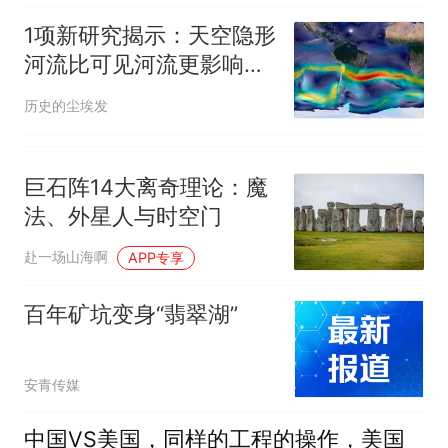
1项新研究揭示：天空隐形
河流比可见河流更影响南
美
历史的尘埃发
巨石阵14大离奇理论：魔
法、外星人与时空门
赴一场山海啊
APP专享
百年矿坑变身“翡翠湖”
安青传媒
中国VS美国，同样的工程的操作，美国