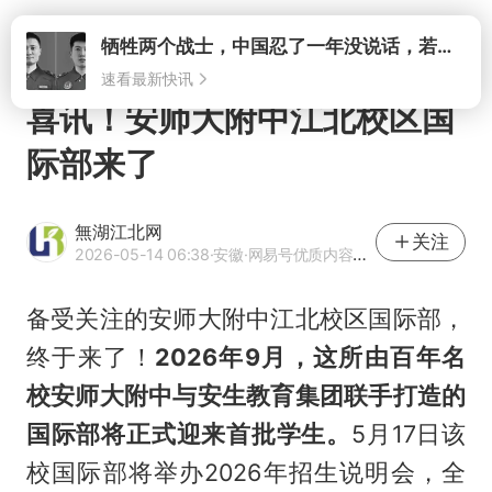
打开
牺牲两个战士，中国忍了一年没说话，若菲律宾死了人，他会开战吗
速看最新快讯
喜讯！安师大附中江北校区国
际部来了
無湖江北网
关注
2026-05-14 06:38
·安徽
·网易号优质内容创作者
备受关注的安师大附中江北校区国际部，
终于来了！
2026
年
9
月，这所由百年名
校
安师大附中
与
安生教育集团
联手打造的
国际部将正式迎来首批学生。
5月17日该
校国际部将举办2026年招生说明会，全