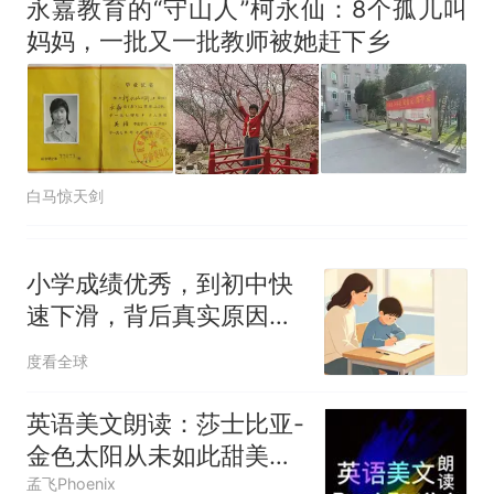
永嘉教育的“守山人”柯永仙：8个孤儿叫
妈妈，一批又一批教师被她赶下乡
白马惊天剑
小学成绩优秀，到初中快
速下滑，背后真实原因是
什么？
度看全球
英语美文朗读：莎士比亚-
金色太阳从未如此甜美吻
过
孟飞Phoenix