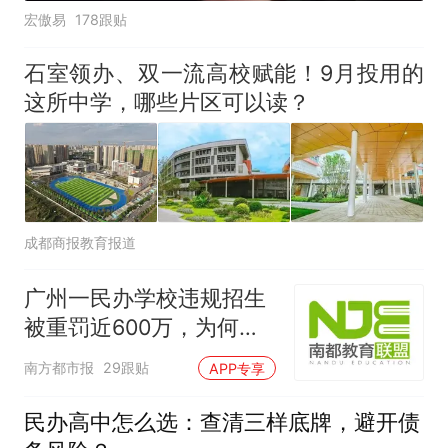
宏傲易
178跟贴
石室领办、双一流高校赋能！9月投用的
这所中学，哪些片区可以读？
成都商报教育报道
广州一民办学校违规招生
被重罚近600万，为何罚
这么重？
南方都市报
29跟贴
APP专享
民办高中怎么选：查清三样底牌，避开债