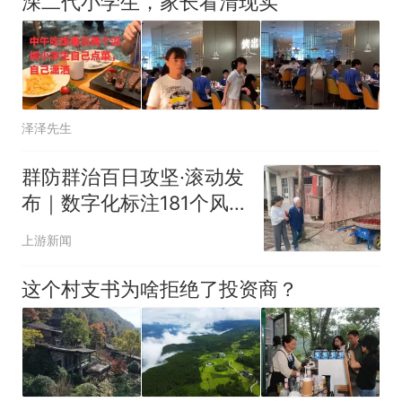
深二代小学生，家长看清现实
泽泽先生
群防群治百日攻坚·滚动发
布｜数字化标注181个风
险点 綦江丁山镇汛期成功
上游新闻
处置36起险情
这个村支书为啥拒绝了投资商？