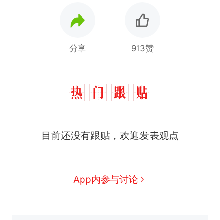
分享
913赞
十多万人报名的考试，成绩
热
全部作废，公平么？
全球唯一没有法定首都的国
新
家，刚改国名，总统就邀请中
目前还没有跟贴，欢迎发表观点
国大使骑行绕了几乎整个国境
搬家报价570元，搬到楼下交
线一圈，还曾两次到中国寻根
5060元才肯搬上楼！女子傻眼
了……
视频丨只要一枚命中就能让航
App内参与讨论
母瘫痪 轰-6J实力有多强？
空调24小时开着反而更省电？
电力部门回应