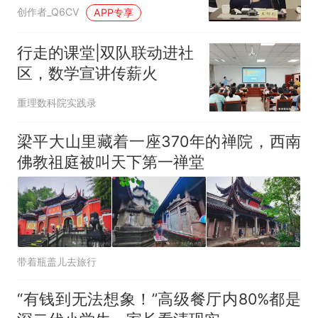
一把手的前车之鉴还在
创作者_Q6CV
APP专享
行走的课堂|双队联动进社
区，数学宣讲传薪火
重理数科院实践录
梁平大山里藏着一座370年的禅院，西南
佛教祖庭被叫天下第一禅堂
带着瓶盖儿去旅行
“有钱到无法想象！”高级餐厅内80%都是