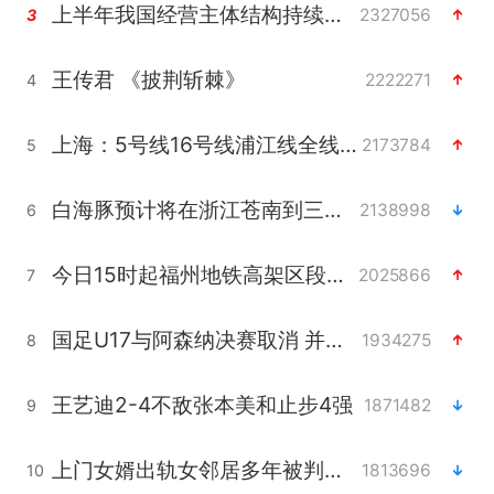
上半年我国经营主体结构持续优化
2327056
3
王传君 《披荆斩棘》
2222271
4
上海：5号线16号线浦江线全线停运
2173784
5
白海豚预计将在浙江苍南到三门一带登陆
2138998
6
今日15时起福州地铁高架区段停运
2025866
7
国足U17与阿森纳决赛取消 并列冠军
1934275
8
王艺迪2-4不敌张本美和止步4强
1871482
9
上门女婿出轨女邻居多年被判重婚罪
1813696
10