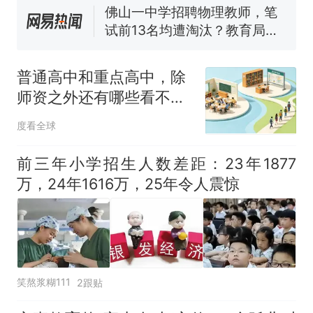
佛山一中学招聘物理教师，笔
试前13名均遭淘汰？教育局：
已叫停招聘，成立调查组全面
十多万人报名的考试，成绩
热
核查
全部作废，公平么？
普通高中和重点高中，除
师资之外还有哪些看不见
的差距？
度看全球
前三年小学招生人数差距：23年1877
万，24年1616万，25年令人震惊
笑熬浆糊111
2跟贴