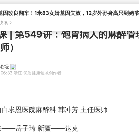
基因改良翻车！1米83女婿基因失效，12岁外孙身高只到姥
快讯
课 | 第549讲：饱胃病人的麻醉
医师）
论坛
 06:33
·浙江
·优质健康领域创作者
西白求恩医院麻醉科 韩冲芳 主任医师
东——岳子琦 新疆——达克