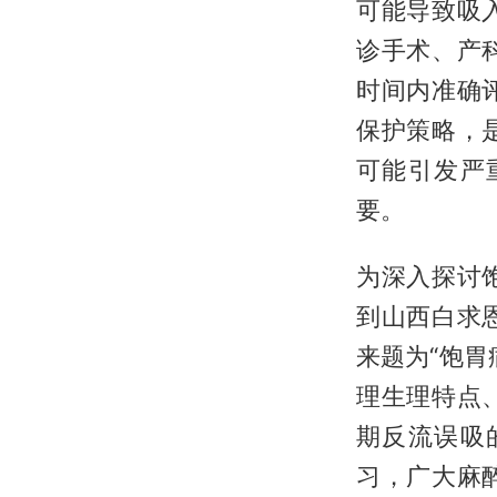
可能导致吸
诊手术、产
时间内准确
保护策略，
可能引发严
要。
为深入探讨
到山西白求
来题为“饱
理生理特点
期反流误吸
习，广大麻