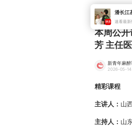
潘长江
速看最新
本周公开
芳 主任
新青年麻醉
2026-05-14
精彩课程
主讲人：
山
主持人：
山