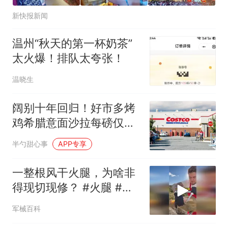
新快报新闻
温州“秋天的第一杯奶茶”
太火爆！排队太夸张！
温晓生
阔别十年回归！好市多烤
鸡希腊意面沙拉每磅仅
4.99美元
半勺甜心事
APP专享
一整根风干火腿，为啥非
得现切现修？ #火腿 #风
干火腿
军械百科