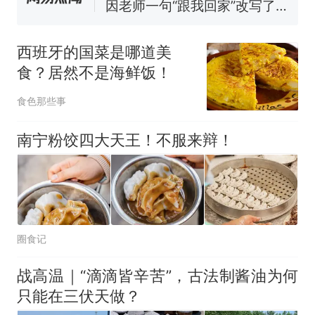
因老师一句“跟我回家”改写了
人生
费大厨“全国小炒肉大王”称
新
号，仅凭视频评出？中国烹饪
西班牙的国菜是哪道美
协会回应
美国渔民钓获鲨鱼徒手将其拽
食？居然不是海鲜饭！
回大海 目击者直呼震惊 （视频
来源：参考消息）
笔试第一被第二名传话劝弃考
食色那些事
官方通报
佛山一中学招聘物理教师，笔
南宁粉饺四大天王！不服来辩！
试前13名均遭淘汰？教育局：
已叫停招聘，成立调查组全面
台风"白海豚"中心附近最大风
核查
力已达15级 最新研判
那个在床头放菜刀的女孩，
热
因老师一句“跟我回家”改写了
圈食记
人生
战高温｜“滴滴皆辛苦”，古法制酱油为何
只能在三伏天做？