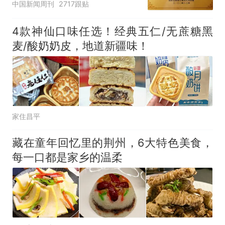
中国新闻周刊
2717跟贴
4款神仙口味任选！经典五仁/无蔗糖黑
麦/酸奶奶皮，地道新疆味！
家住昌平
藏在童年回忆里的荆州，6大特色美食，
每一口都是家乡的温柔