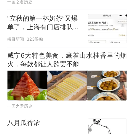
一国之君历史
“立秋的第一杯奶茶”又爆
单了，上海有门店排队超
500杯，店员：今天奶茶
极目新闻
323跟贴
店都很忙，要等2个多小
时
咸宁6大特色美食，藏着山水桂香里的烟
火，每款都让人欲罢不能
一国之君历史
八月瓜香浓