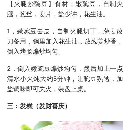
【火腿炒豌豆】食材：嫩豌豆，自制火
腿，葱丝，姜片，盐少许，花生油。
1，嫩豌豆去皮，自制火腿切丁，葱姜改
刀备用，锅里加入花生油，放葱姜炒香，
倒入烤肠煸炒均匀。
2，倒入嫩豌豆煸炒均匀，然后加上一点
清水小火炖大约5分钟，让豌豆熟透，加
盐调味即可关火，装盘上桌。
三：发糕（发财喜庆）