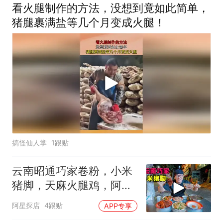
看火腿制作的方法，没想到竟如此简单，
猪腿裹满盐等几个月变成火腿！
搞怪仙人掌
1跟贴
云南昭通巧家卷粉，小米
猪脚，天麻火腿鸡，阿星
逛白鹤滩水电站
阿星探店
4跟贴
APP专享