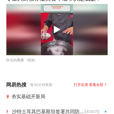
快乐的桑桑
1跟贴
网易热搜
每30分钟更新
打开应用 查看全部
夯实基础开新局
沙特土耳其巴基斯坦签署共同防务协议
2414170
1