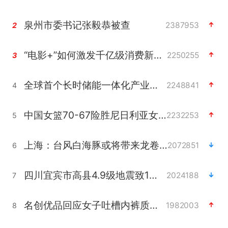
泉州市委书记张毅恭被查
2387953
2
“电影+”如何激发千亿级消费新活力？
2250255
3
全球首个长时储能一体化产业园量产
2248841
4
中国女篮70-67险胜尼日利亚女篮
2232253
5
上海：台风白海豚或将带来龙卷风
2072851
6
四川宜宾市高县4.9级地震致1人死亡
2024188
7
名创优品回应女子吐槽内裤质量差
1982003
8