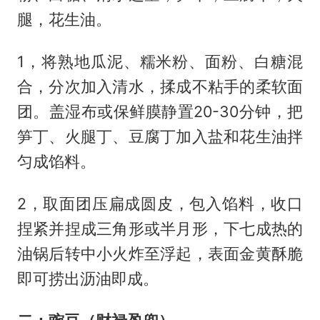
腿，花生油。
1，将熟地瓜泥、糯米粉、面粉、白糖混
合，分次加入清水，揉成不粘手的柔软面
团。盖湿布或保鲜膜静置20-30分钟，把
笋丁、火腿丁、豆腐丁加入盐和花生油拌
匀成馅料。
2，取面团压扁成圆皮，包入馅料，收口
捏紧并捏成三角形或半月形，下七成热的
油锅后转中小火炸至浮起，表面金黄酥脆
即可捞出沥油即成。