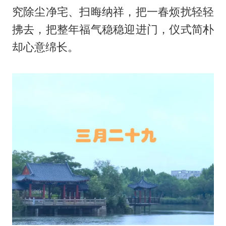
究除尘净宅、扫晦纳祥，把一春烦扰轻轻
拂去，把整年福气稳稳迎进门，仪式简朴
却心意绵长。