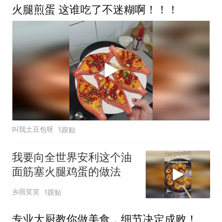
火腿煎蛋 这谁吃了不迷糊啊！！！
叫我土豆包呀
1跟贴
我要向全世界安利这个油
面筋塞火腿鸡蛋的做法
乡雨笑笑
1跟贴
专业大厨教你做美食，细节决定成败！