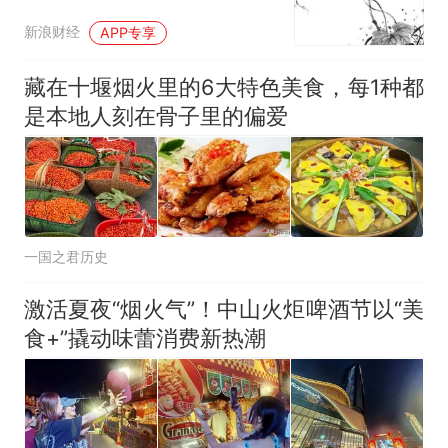
新浪财经
APP专享
藏在十堰烟火里的6大特色美食，每1种都
是本地人刻在骨子里的偏爱
一国之君历史
激活夏夜“烟火气”！中山火炬啤酒节以“美
食+”撬动味蕾消费新热潮