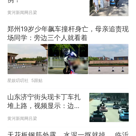
黄河新闻网吕梁
郑州19岁少年飙车撞杆身亡，母亲追责现
场同学：旁边三个人就看着
星娱叨叨社
5跟贴
山东济宁街头现卡丁车扎
堆上路，视频显示：边开
车边玩手机，还占道行驶
黄河新闻网吕梁
天花板钢筋外露、水泥一抠就掉 ，临沂