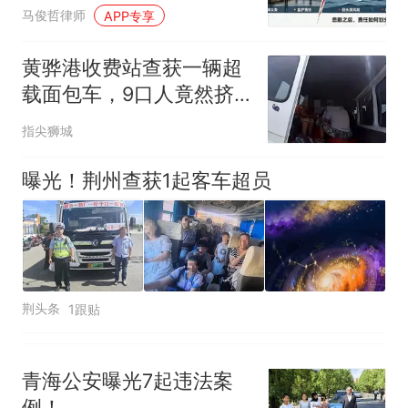
的法律省思
马俊哲律师
APP专享
黄骅港收费站查获一辆超
载面包车，9口人竟然挤
在一起
指尖狮城
曝光！荆州查获1起客车超员
荆头条
1跟贴
青海公安曝光7起违法案
例！