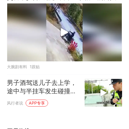
大腕剧有料
1跟贴
男子酒驾送儿子去上学，
途中与半挂车发生碰撞，
交警判定竟是同责！
风行者说
APP专享