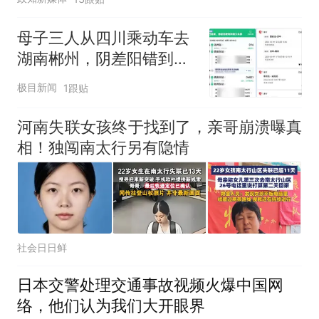
母子三人从四川乘动车去
湖南郴州，阴差阳错到了
陕西彬州，当事人：买票
极目新闻
1跟贴
时打错字了，难怪越走越
冷
河南失联女孩终于找到了，亲哥崩溃曝真
相！独闯南太行另有隐情
社会日日鲜
日本交警处理交通事故视频火爆中国网
络，他们认为我们大开眼界