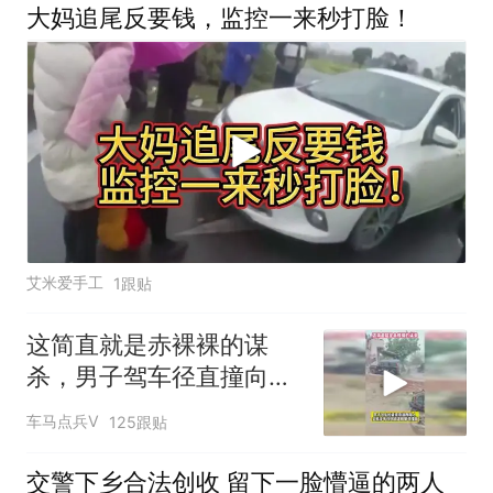
大妈追尾反要钱，监控一来秒打脸！
艾米爱手工
1跟贴
这简直就是赤裸裸的谋
杀，男子驾车径直撞向逃
跑路人
车马点兵V
125跟贴
交警下乡合法创收 留下一脸懵逼的两人