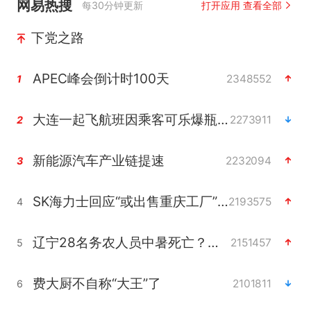
网易热搜
每30分钟更新
打开应用 查看全部
下党之路
APEC峰会倒计时100天
2348552
1
大连一起飞航班因乘客可乐爆瓶折返
2273911
2
新能源汽车产业链提速
2232094
3
SK海力士回应“或出售重庆工厂”传闻
2193575
4
辽宁28名务农人员中暑死亡？官方辟谣
2151457
5
费大厨不自称“大王”了
2101811
6