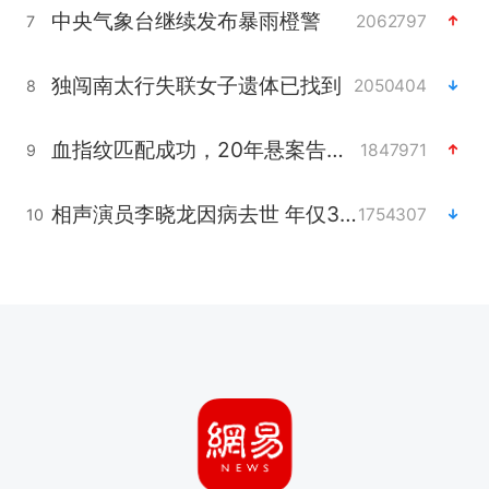
中央气象台继续发布暴雨橙警
2062797
7
独闯南太行失联女子遗体已找到
2050404
8
血指纹匹配成功，20年悬案告破！凶手被执行死刑
1847971
9
相声演员李晓龙因病去世 年仅38岁
1754307
10