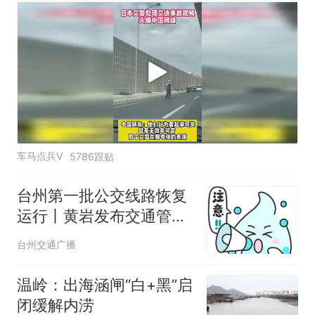
车马点兵V
5786跟贴
台州第一批公交线路恢复
运行丨黄岩发布交通管控
最新通告
台州交通广播
温岭：出海涵闸“白+黑”启
闭缓解内涝