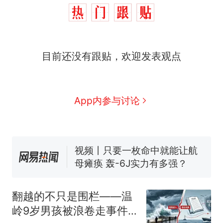
十多万人报名的考试，成绩
热
全部作废，公平么？
全球唯一没有法定首都的国
新
目前还没有跟贴，欢迎发表观点
家，刚改国名，总统就邀请中
国大使骑行绕了几乎整个国境
5万的小车卖不动，40万以上
线一圈，还曾两次到中国寻根
的抢着买
浙江人戒备 "白海豚"已创我国
App内参与讨论
纪录 带来严重影响
视频丨只要一枚命中就能让航
母瘫痪 轰-6J实力有多强？
泰州父亲的手写家书遗失30
年，网友淘到后寄给女儿：花
鸟市场搬了，但爱还在
十多万人报名的考试，成绩
热
全部作废，公平么？
翻越的不只是围栏——温
岭9岁男孩被浪卷走事件