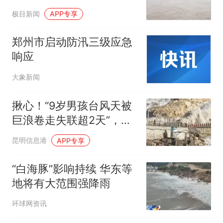
极目新闻
APP专享
郑州市启动防汛三级应急
响应
大象新闻
揪心！“9岁男孩台风天被
巨浪卷走失联超2天”，报
道称系“云南游客”
昆明信息港
APP专享
“白海豚”影响持续 华东等
地将有大范围强降雨
环球网资讯