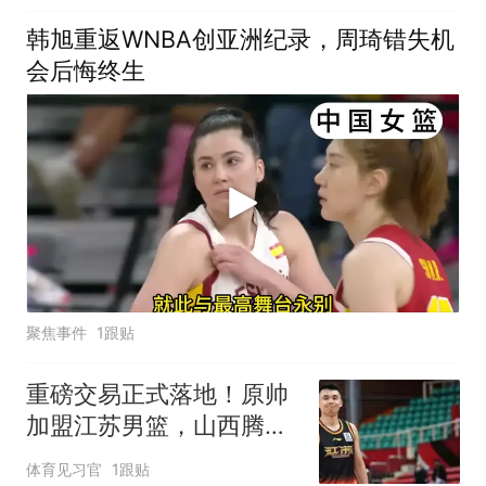
韩旭重返WNBA创亚洲纪录，周琦错失机
会后悔终生
聚焦事件
1跟贴
重磅交易正式落地！原帅
加盟江苏男篮，山西腾出
名额酝酿大手笔
体育见习官
1跟贴