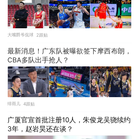
大嘴爵爷侃球
2跟贴
最新消息！广东队被曝欲签下摩西布朗，
CBA多队出手抢人？
绯雨儿
4跟贴
广厦官宣首批注册10人，朱俊龙吴骁续约
3年，赵岩昊还在谈？