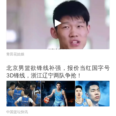
青田花姑娘
北京男篮欲锋线补强，报价当红国字号
3D锋线，浙江辽宁两队争抢！
中国篮坛快讯