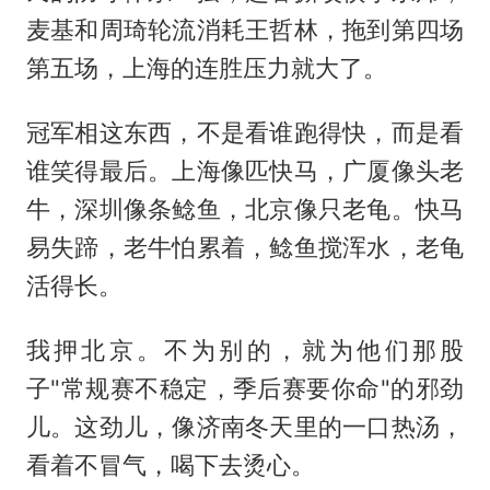
麦基和周琦轮流消耗王哲林，拖到第四场
第五场，上海的连胜压力就大了。
冠军相这东西，不是看谁跑得快，而是看
谁笑得最后。上海像匹快马，广厦像头老
牛，深圳像条鲶鱼，北京像只老龟。快马
易失蹄，老牛怕累着，鲶鱼搅浑水，老龟
活得长。
我押北京。不为别的，就为他们那股
子"常规赛不稳定，季后赛要你命"的邪劲
儿。这劲儿，像济南冬天里的一口热汤，
看着不冒气，喝下去烫心。