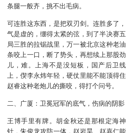
条腿一般齐，挑不出毛病。
可连胜这东西，是把双刃剑。连胜多了，
气是虚的，绷得太紧的弦，到了半决赛五
局三胜的拉锯战里，万一被北京这种老油
条咬上一口，断了势头，再想续上那股劲
儿，难。上海不是没短板，国产后卫线
上，偰李永炜年轻，硬仗里能不能顶得住
赵睿这种老炮儿的撕咬，得打个问号。
二、广厦：卫冕冠军的底气，伤病的阴影
王博手里有牌。胡金秋还是那根定海神
针，朱俊龙攻防一体，赵岩昊、赵嘉仁能