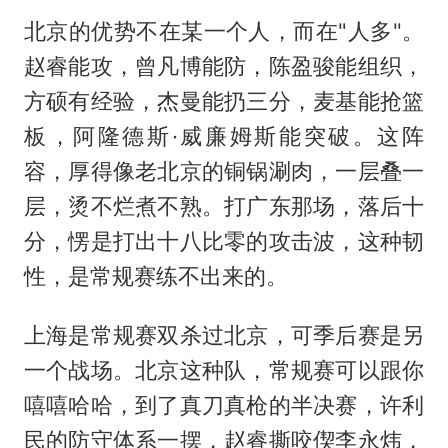
北京的优势不在某一个人，而在"人多"。
赵睿能攻，曾凡博能防，陈盈骏能组织，
方硕有经验，杰曼能扔三分，麦基能抢篮
板，阿隆德斯·威廉姆斯能突破。这阵
容，厚得像老北京的铜锅涮肉，一层叠一
层，烫不烂煮不熟。打广东那场，落后十
分，愣是打出十八比零的攻击波，这种韧
性，是常规赛练不出来的。
上海是常规赛双杀过北京，可季后赛是另
一个战场。北京这种队，常规赛可以跟你
嘻嘻哈哈，到了真刀真枪的半决赛，许利
民的防守体系一摆，赵睿撕咬偰李永炜，