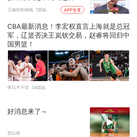
已叫停招聘，成立调查组全面
十多万人报名的考试，成绩
热
哭了！
王稱吃吃喝喝
核查
1跟贴
APP专享
全部作废，公平么？
CBA最新消息！李宏权直言上海就是总冠
军，辽篮否决王岚钦交易，赵睿将回归中
国男篮！
体坛卡卡说
34跟贴
好消息来了～
督以南