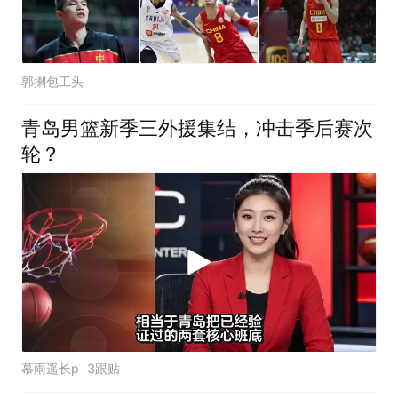
郭揦包工头
青岛男篮新季三外援集结，冲击季后赛次
轮？
慕雨遥长p
3跟贴