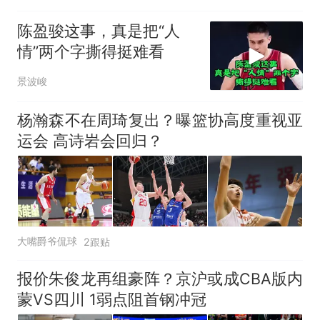
陈盈骏这事，真是把“人
情”两个字撕得挺难看
景波峻
杨瀚森不在周琦复出？曝篮协高度重视亚
运会 高诗岩会回归？
大嘴爵爷侃球
2跟贴
报价朱俊龙再组豪阵？京沪或成CBA版内
蒙VS四川 1弱点阻首钢冲冠