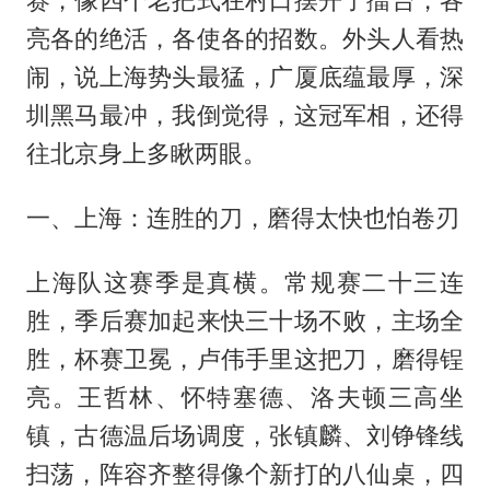
赛，像四个老把式在村口摆开了擂台，各
亮各的绝活，各使各的招数。外头人看热
闹，说上海势头最猛，广厦底蕴最厚，深
圳黑马最冲，我倒觉得，这冠军相，还得
往北京身上多瞅两眼。
一、上海：连胜的刀，磨得太快也怕卷刃
上海队这赛季是真横。常规赛二十三连
胜，季后赛加起来快三十场不败，主场全
胜，杯赛卫冕，卢伟手里这把刀，磨得锃
亮。
王哲林
、怀特塞德、洛夫顿三高坐
镇，古德温后场调度，张镇麟、刘铮锋线
扫荡，阵容齐整得像个新打的八仙桌，四