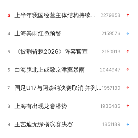
上半年我国经营主体结构持续优化
2279858
3
上海暴雨红色预警
2159576
4
《披荆斩棘2026》阵容官宣
2150913
5
白海豚北上或致京津冀暴雨
2044947
6
国足U17与阿森纳决赛取消 并列冠军
1957130
7
上海有出现龙卷潜势
1936486
8
王艺迪无缘横滨赛决赛
1851189
9