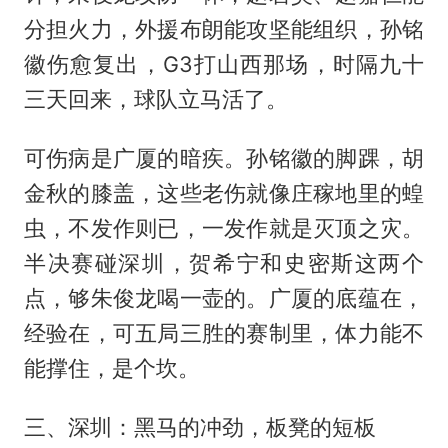
分担火力，外援布朗能攻坚能组织，孙铭
徽伤愈复出，G3打山西那场，时隔九十
三天回来，球队立马活了。
可伤病是广厦的暗疾。孙铭徽的脚踝，胡
金秋的膝盖，这些老伤就像庄稼地里的蝗
虫，不发作则已，一发作就是灭顶之灾。
半决赛碰深圳，
贺希宁
和史密斯这两个
点，够朱俊龙喝一壶的。广厦的底蕴在，
经验在，可五局三胜的赛制里，体力能不
能撑住，是个坎。
三、深圳：黑马的冲劲，板凳的短板