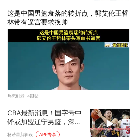
这是中国男篮衰落的转折点，郭艾伦王哲
林带有逼宫要求换帅
热恋到老
4跟贴
CBA最新消息！国字号中
锋或加盟辽宁男篮，深圳
官宣三名外援
杨若星剪辑设
APP专享