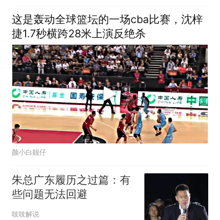
这是轰动全球篮坛的一场cba比赛，沈梓
捷1.7秒横跨28米上演反绝杀
颜小白靓仔
朱总广东履历之过篇：有
些问题无法回避
吱吱解说