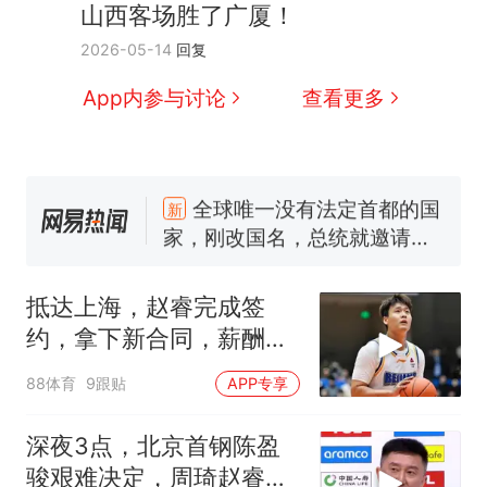
山西客场胜了广厦！
2026-05-14
回复
App内参与讨论
查看更多
十多万人报名的考试，成绩
热
全部作废，公平么？
全球唯一没有法定首都的国
新
家，刚改国名，总统就邀请中
国大使骑行绕了几乎整个国境
搬家报价570元，搬到楼下交
线一圈，还曾两次到中国寻根
5060元才肯搬上楼！女子傻眼
抵达上海，赵睿完成签
了……
视频丨只要一枚命中就能让航
约，拿下新合同，薪酬曝
母瘫痪 轰-6J实力有多强？
光
空调24小时开着反而更省电？
88体育
9跟贴
APP专享
电力部门回应
佛山一中学招聘物理教师，笔
深夜3点，北京首钢陈盈
试前13名均遭淘汰？教育局：
骏艰难决定，周琦赵睿别