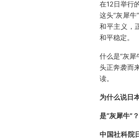
在12日举行
这头“灰犀
和平主义，
和平稳定。
什么是“灰犀
头正奔袭而
读。
为什么说日本
是“灰犀牛”
中国社科院