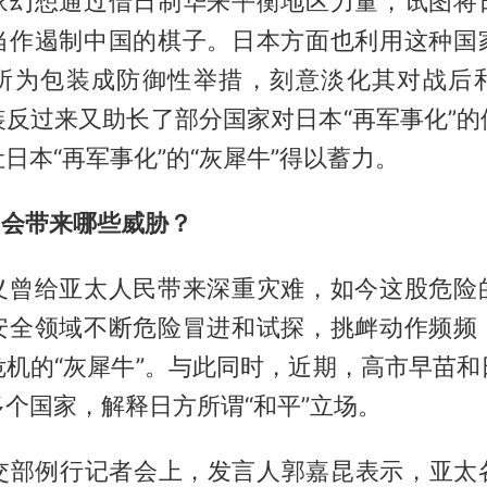
家幻想通过借日制华来平衡地区力量，试图将
当作遏制中国的棋子。日本方面也利用这种国
所为包装成防御性举措，刻意淡化其对战后
装反过来又助长了部分国家对日本“再军事化”的
日本“再军事化”的“灰犀牛”得以蓄力。
”会带来哪些威胁？
义曾给亚太人民带来深重灾难，如今这股危险
安全领域不断危险冒进和试探，挑衅动作频频
危机的“灰犀牛”。与此同时，近期，高市早苗和
个国家，解释日方所谓“和平”立场。
外交部例行记者会上，发言人郭嘉昆表示，亚太