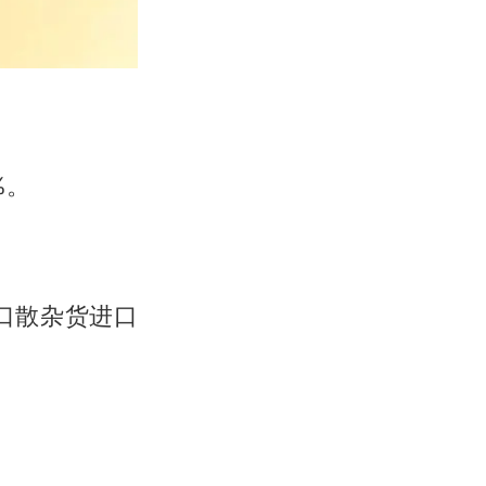
%。
口散杂货进口