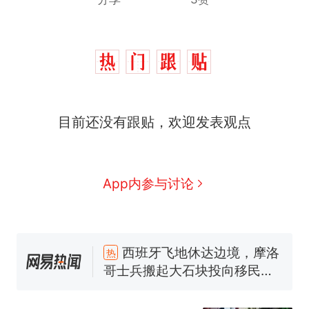
目前还没有跟贴，欢迎发表观点
App内参与讨论
西班牙飞地休达边境，摩洛
热
哥士兵搬起大石块投向移民引
争议，此前一天内数万人从摩
男子上山采菌偶然发现鸡枞
新
洛哥涌入西班牙
菌窝，原地守1天等它长大：挖