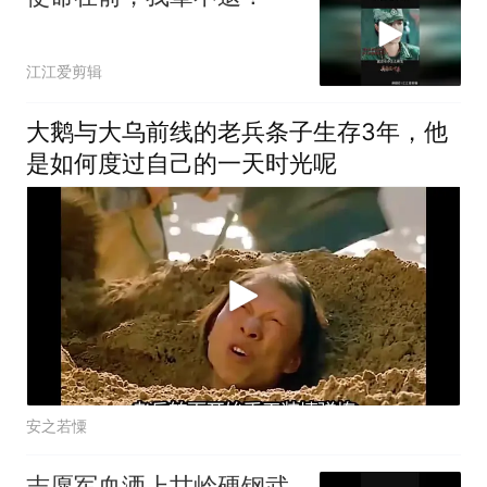
江江爱剪辑
大鹅与大乌前线的老兵条子生存3年，他
是如何度过自己的一天时光呢
安之若憟
志愿军血洒上甘岭硬钢武