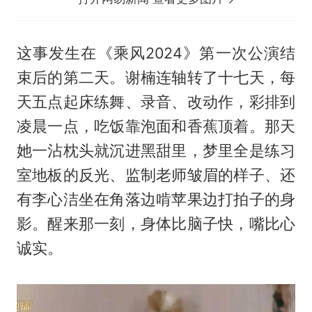
这事发生在《乘风2024》第一次公演结
束后的第二天。谢楠连轴转了十七天，每
天五点起床练舞、录音、改动作，彩排到
凌晨一点，吃饭靠泡面和香蕉顶着。那天
她一沾枕头就沉进黑甜里，梦里全是练习
室地板的反光、监制老师皱眉的样子、还
有李心洁坐在角落边啃苹果边打拍子的身
影。醒来那一刻，身体比脑子快，嘴比心
诚实。