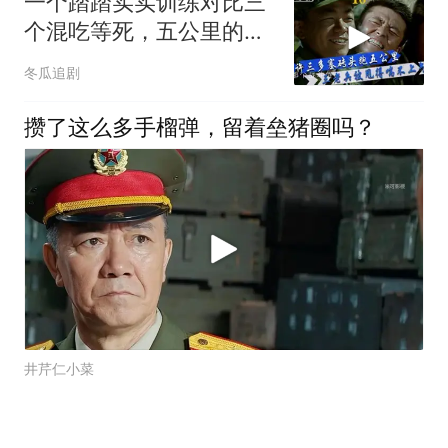
一个踏踏实实训练对比三
个混吃等死，五公里的差
距就是人的差距
冬瓜追剧
攒了这么多手榴弹，留着垒猪圈吗？
井芹仁小菜