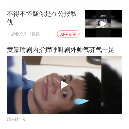
不得不怀疑你是在公报私
仇
一起看片片
1跟贴
APP专享
黄景瑜剧内指挥呼叫剧外帅气莽气十足
此去经年q