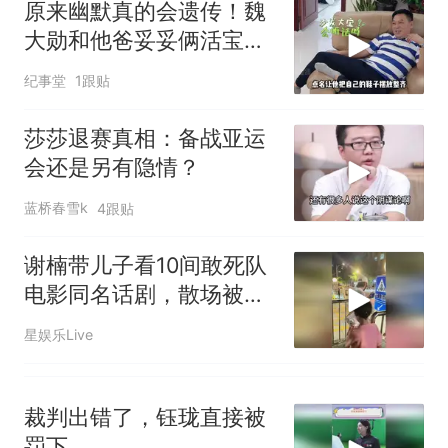
原来幽默真的会遗传！魏
了140多朵
美国一场追捕行动中，一男子
大勋和他爸妥妥俩活宝，
在车辆行驶中爬上车顶跳舞。
不愧是魏氏父子
（新京报）
费大厨“全国小炒肉大王”称
纪事堂
1跟贴
号，仅凭视频评出？中国烹饪
协会回应
笔试第一被第二名传话劝弃考
莎莎退赛真相：备战亚运
官方通报
会还是另有隐情？
惊艳！字都飘起来了 博主在田
间创作“悬浮字” 网友：真·裸眼
蓝桥春雪k
4跟贴
3D！
西班牙飞地休达边境，摩洛
热
哥士兵搬起大石块投向移民引
谢楠带儿子看10间敢死队
争议，此前一天内数万人从摩
电影同名话剧，散场被粉
洛哥涌入西班牙
丝认出索要签名
星娱乐Live
裁判出错了，钰珑直接被
罚下