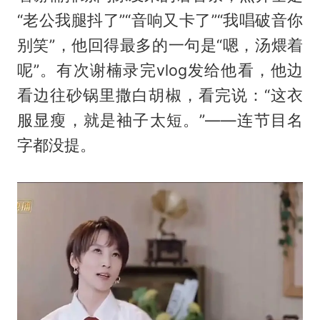
“老公我腿抖了”“音响又卡了”“我唱破音你
别笑”，他回得最多的一句是“嗯，汤煨着
呢”。有次谢楠录完vlog发给他看，他边
看边往砂锅里撒白胡椒，看完说：“这衣
服显瘦，就是袖子太短。”——连节目名
字都没提。