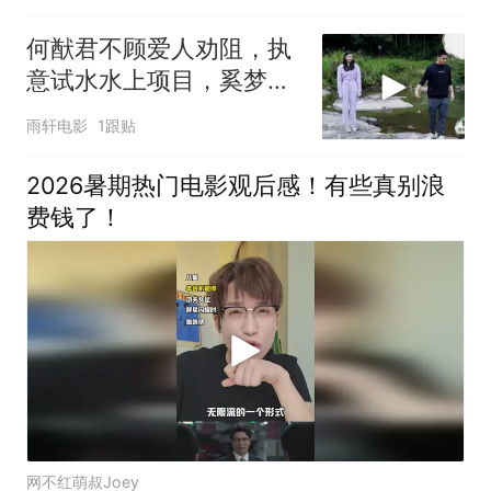
何猷君不顾爱人劝阻，执
意试水水上项目，奚梦瑶
直言摔得惨
雨轩电影
1跟贴
2026暑期热门电影观后感！有些真别浪
费钱了！
网不红萌叔Joey