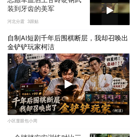
装到牙齿的美军
河北分霆
3跟贴
自制AI短剧千年后围棋断层，我却召唤出
金铲铲玩家柯洁
小区显眼包小周