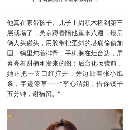
打开网易新闻 查看更多图片
他真在家带孩子。儿子上周积木搭到第三
层就塌了，吴京蹲着陪他重来八遍，最后
俩人头碰头，用胶带把歪斜的塔底偷偷加
固。锅里炖着排骨，手机搁在灶台边，屏
幕亮着谢楠刚发来的图：后台化妆镜前，
她正把一支口红拧开，旁边贴着张小纸
条，字迹潦草——“李心洁姐，借你镜子
五分钟，谢楠留。”