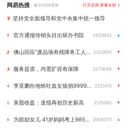
网易热搜
每30分钟更新
打开应用 查看全部
坚持党全面领导和党中央集中统一领导
官方通报传销头目出狱办书院
2433942
1
佛山回应“废品场有残障务工人员”
2352692
2
服务提质，内需扩容有保障
2270688
3
李亚鹏向地铁吐血女孩捐99999元
2221413
4
美股收盘：道指再创历史新高
2125380
5
为鼓励女儿 41岁妈妈考上985研究生
2068370
6