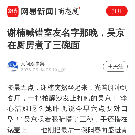
打开
谢楠喊错室友名字那晚，吴京
在厨房煮了三碗面
人间娱事集
关注
2026-05-14 05:19
·山东
凌晨五点，谢楠突然坐起来，光着脚冲到
客厅，一把拍醒沙发上打盹的吴京：“李
心洁姐呢？她昨晚说今早六点要对口
型！”吴京揉着眼睛懵了三秒，手还搭在
锅盖上——他刚把最后一碗阳春面盛进青