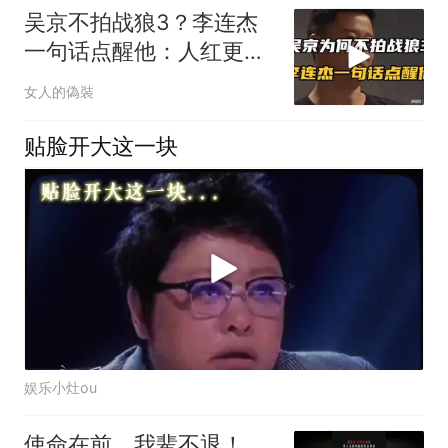
吴京不拍战狼3？李连杰
一句话点醒他：人红更要
夹着尾巴做人
女人的偽裝
贴脸开大这一块
娱乐小灶ou
使命在前，我辈不退！