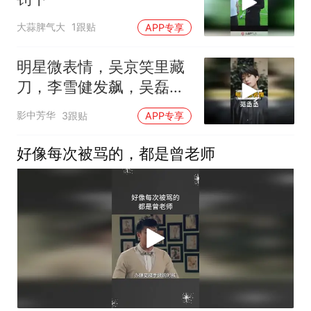
大蒜脾气大
1跟贴
APP专享
明星微表情，吴京笑里藏
刀，李雪健发飙，吴磊范
丞丞不敢看钟楚曦
影中芳华
3跟贴
APP专享
好像每次被骂的，都是曾老师