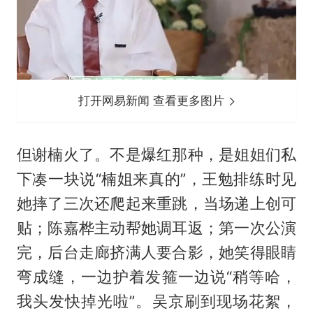
打开网易新闻 查看更多图片
但谢楠火了。不是爆红那种，是姐姐们私
下凑一块说“楠姐来真的”，王勉排练时见
她摔了三次还爬起来重跳，当场递上创可
贴；陈嘉桦主动帮她调耳返；第一次公演
完，后台走廊挤满人要合影，她笑得眼睛
弯成缝，一边护着发箍一边说“稍等哈，
我头发快掉光啦”。吴京刷到现场花絮，