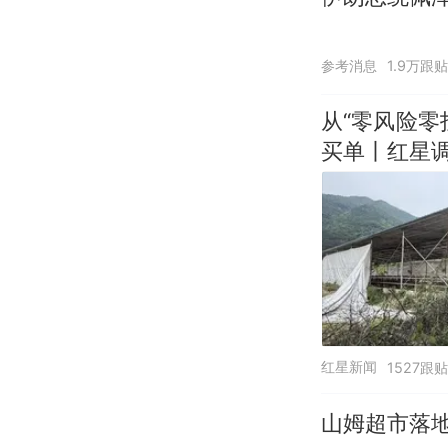
参考消息
1.9万跟贴
从“零风险
买单丨红星
红星新闻
1527跟贴
山姆超市落