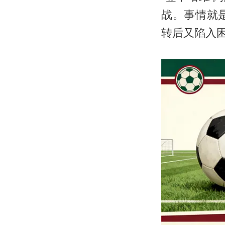
战。事情就
转后又陷入困