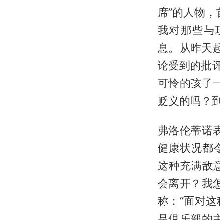
席”的人物
我对那些与
息。从昨天
论受到的批评
可怜的孩子
贬义的吗？到
弗洛伦蒂诺
健康状况都
这种充满敌
会离开？我
称：“面对
是俱乐部的