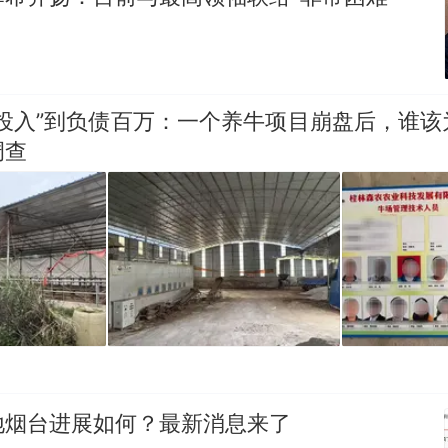
笔试第一被第二名传话劝弃考 官方通报
那个在床头放菜刀的女孩，因老师一句“跟我回家”
热
零投入”到负债百万：一个养牛项目崩盘后，谁该
调查
地烟台进展如何？最新消息来了