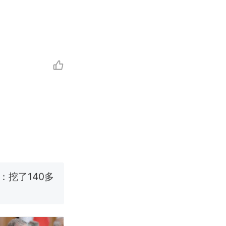
改写了人生
烹饪协会回应
挖了140多
 （视频来源：