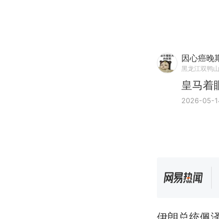
因心癌晚
黑龙江双鸭
皇马着
2026-05-1
伊朗总统佩泽