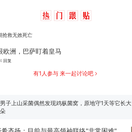
期抢救无效死亡
山
眼欧洲，巴萨盯着皇马
那个在床头放菜刀的女孩，因老师一句“跟我回家”
热
4
回复
有1人参与 来一起讨论吧
制裁瓜子饺子，美国怕什么？
新
费大厨“全国小炒肉大王”称号，仅凭视频评出？中国
男子上山采菌偶然发现鸡枞菌窝，原地守1天等它长大：
朵
美国渔民钓获鲨鱼徒手将其拽回大海 目击者直呼震惊
参考消息）
希齐扬：目前与最高领袖联络"非常困难"