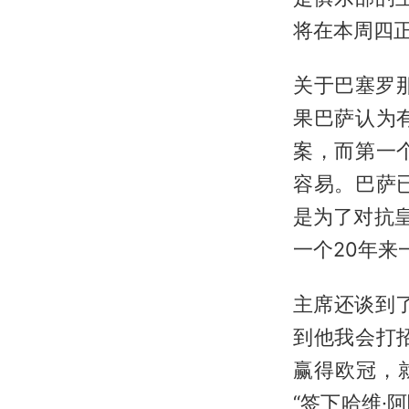
将在本周四
关于巴塞罗
果巴萨认为
案，而第一
容易。巴萨
是为了对抗
一个20年来
主席还谈到
到他我会打
赢得欧冠，
“签下哈维