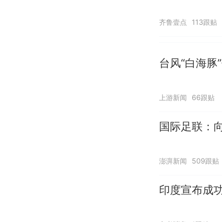
齐鲁壹点
113跟贴
台风“白海豚
上游新闻
66跟贴
国际足联：向
澎湃新闻
509跟贴
印度宣布成