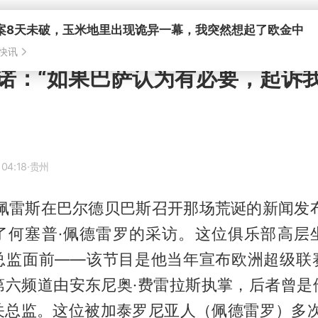
案8天未破，玉米地里出现诡异一幕，我突然想起了欧金中
快讯
诺：“如果巴萨认为有必要，起诉
 04:18
·贵州
·佩雷斯在巴尔德贝巴斯召开那场荒诞的新闻发布
了何塞普·佩德雷罗的采访。这位俱乐部高层
总监面前——该节目是他当年宣布欧洲超级联
第六频道由安东尼奥·费雷拉斯执掌，后者曾是
关总监。这位被加泰罗尼亚人（佩德雷罗）多次