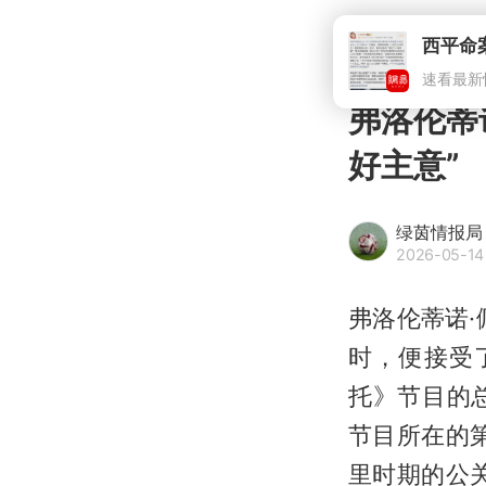
西平命
速看最新
弗洛伦蒂
好主意”
绿茵情报局
2026-05-14
弗洛伦蒂诺
时，便接受
托》节目的
节目所在的
里时期的公