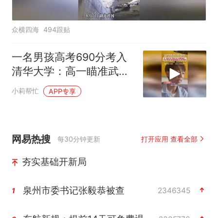
众横四海
494跟贴
一名男孩高考690分考入
清华大学：高一瞄准武
大，高二追向复旦，高三
小莉帮忙
APP专享
冲刺年级前十
网易热搜
每30分钟更新
打开应用 查看全部
夯实基础开新局
泉州市委书记张毅恭被查
2346345
1