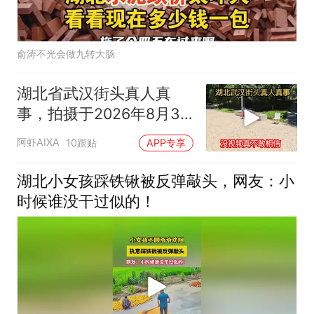
俞涛不光会做九转大肠
湖北省武汉街头真人真
事，拍摄于2026年8月3
号下午4点，不可思议
阿虾AIXA
10跟贴
APP专享
湖北小女孩踩铁锹被反弹敲头，网友：小
时候谁没干过似的！