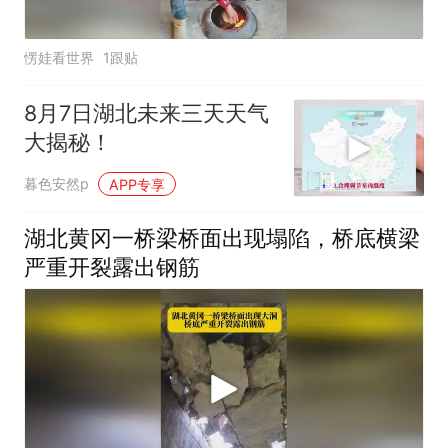
愣娃看世界
1跟贴
8月7日湖北未来三天天气
大揭秘！
暮色安然p
APP专享
湖北黄冈一桥梁桥面出现塌陷，桥底横梁
严重开裂露出钢筋