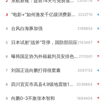
东航新规：提前14天可免费退改签
2305776
2
“电影+”如何激发千亿级消费新活力？
2222710
3
台风白海豚加强
2188854
4
日本试射“战斧”导弹，国防部回应
2183497
5
曝韩国足协为外籍裁判员安排色情招待
2115381
6
刘国正说向鹏打得很窝囊
2091753
7
四川宜宾市高县4.9级地震致1人死亡
2036864
8
向鹏0-3不敌张本智和
1894404
9