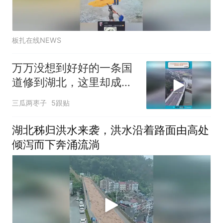
板扎在线NEWS
万万没想到好好的一条国
道修到湖北，这里却成了
断头路
三瓜两枣子
5跟贴
湖北秭归洪水来袭，洪水沿着路面由高处
倾泻而下奔涌流淌