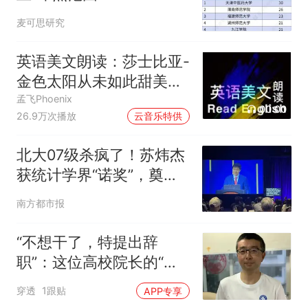
麦可思研究
英语美文朗读：莎士比亚-
金色太阳从未如此甜美吻
过
孟飞Phoenix
00:00
26.9万次播放
云音乐特供
北大07级杀疯了！苏炜杰
获统计学界“诺奖”，奠基
AI统计
南方都市报
“不想干了，特提出辞
职”：这位高校院长的“任
性”耐人寻味
穿透
1跟贴
APP专享