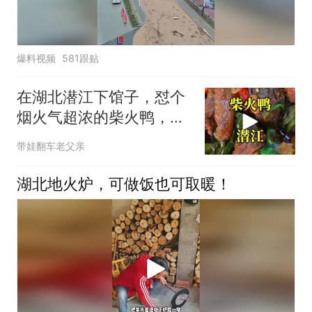
爆料视频
581跟贴
在湖北潜江下馆子，怼个
烟火气超浓的柴火鸭，看
看需要花多少钱？
带娃翻车老父亲
湖北地火炉，可做饭也可取暖！