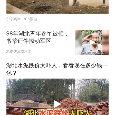
宁宁妈咪
306跟贴
98年湖北青年参军被拒，
爷爷证件惊动军区
悲伤逆流成河水
湖北水泥跌价太吓人，看看现在多少钱一
包？