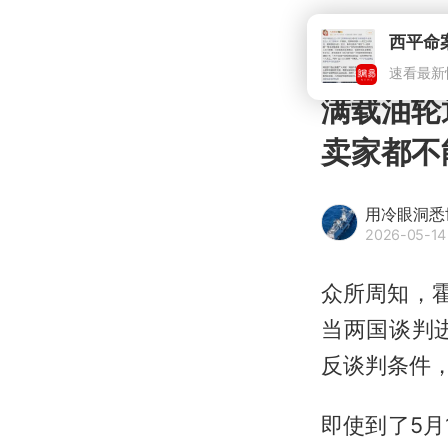
西平命
速看最新
满载油轮
卖家都不
用冷眼洞悉
2026-05-14
众所周知，
当两国谈判
反谈判条件
即使到了5