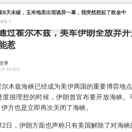
案8天未破，玉米地里出现诡异一幕，我突然想起了欧金中
快讯
通过霍尔木兹，美军伊朗全放弃开
能惹
世界
 01:44
·四川
霍尔木兹
海峡已经成为美伊两国的重要博弈地点
进度很理想的时候，伊朗曾宣布要开放海峡。
，伊方也是立即再次关闭了海峡。
月12日，伊朗方面也声称只有美国解除了对海峡