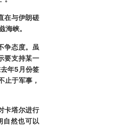
直在与伊朗磋
兹海峡。
不争态度。虽
示要支持某一
去年5月份签
不止于军事，
对卡塔尔进行
朗自然也可以