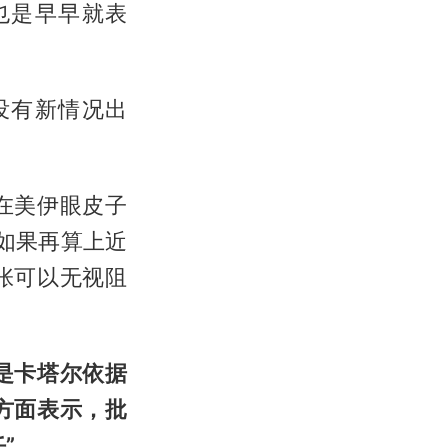
也是早早就表
没有新情况出
在美伊眼皮子
而如果再算上近
张可以无视阻
是卡塔尔依据
方面表示，批
”。