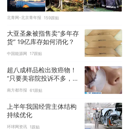
北青网-北京青年报
159跟贴
大亚圣象被指售卖“多年存
货” 19亿库存如何消化？
中国能源网
17跟贴
超八成样品检出致癌物！
“只要美容院投诉不多，店
家就不会更换产品”
南方都市报
61跟贴
上半年我国经营主体结构
持续优化
环球网资讯
1跟贴