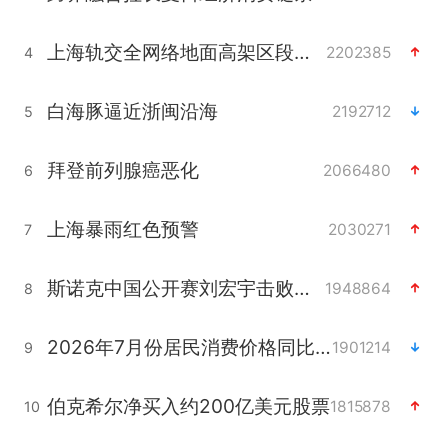
上海轨交全网络地面高架区段限速运行
2202385
4
白海豚逼近浙闽沿海
2192712
5
拜登前列腺癌恶化
2066480
6
上海暴雨红色预警
2030271
7
斯诺克中国公开赛刘宏宇击败霍金斯
1948864
8
2026年7月份居民消费价格同比上涨0.5%
1901214
9
伯克希尔净买入约200亿美元股票
1815878
10