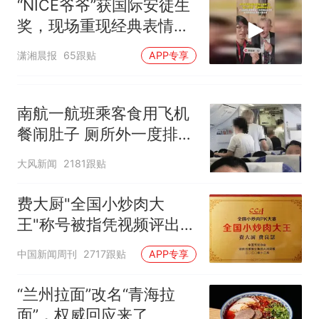
“NICE爷爷”获国际安徒生
奖，现场重现经典表情
包，向中国粉丝问好
潇湘晨报
65跟贴
APP专享
南航一航班乘客食用飞机
餐闹肚子 厕所外一度排长
队
大风新闻
2181跟贴
费大厨"全国小炒肉大
王"称号被指凭视频评出
官方回应
中国新闻周刊
2717跟贴
APP专享
“兰州拉面”改名“青海拉
面”，权威回应来了