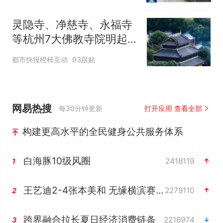
灵隐寺、净慈寺、永福寺
等杭州7大佛教寺院明起
临时关闭，别跑空了
都市快报橙柿互动
93跟贴
网易热搜
每30分钟更新
打开应用 查看全部
构建更高水平的全民健身公共服务体系
白海豚10级风圈
2418119
1
王艺迪2-4张本美和 无缘横滨赛决赛
2279110
2
跨界融合拉长夏日经济消费链条
2216974
3