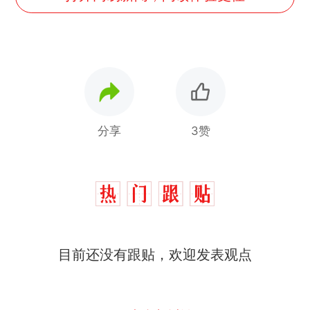
分享
3赞
目前还没有跟贴，欢迎发表观点
十多万人报名的考试，成绩
热
全部作废，公平么？
搬家报价570元，搬到楼下
新