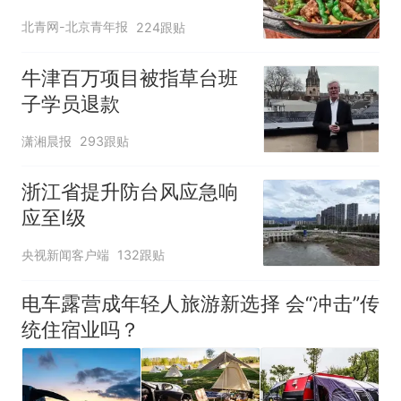
北青网-北京青年报
224跟贴
牛津百万项目被指草台班
子学员退款
潇湘晨报
293跟贴
浙江省提升防台风应急响
应至Ⅰ级
央视新闻客户端
132跟贴
电车露营成年轻人旅游新选择 会“冲击”传
统住宿业吗？