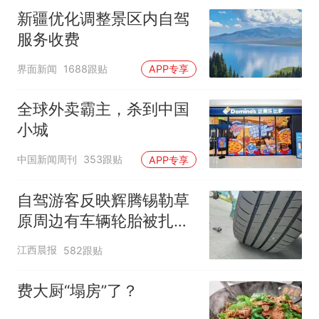
新疆优化调整景区内自驾
服务收费
界面新闻
1688跟贴
APP专享
全球外卖霸主，杀到中国
小城
中国新闻周刊
353跟贴
APP专享
自驾游客反映辉腾锡勒草
原周边有车辆轮胎被扎，
修理店铺换胎价格高达千
江西晨报
582跟贴
元，官方发布情况通报
费大厨“塌房”了？