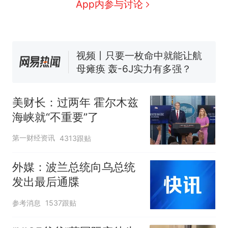
交5060元才肯搬上楼！女子傻
App内参与讨论
眼了……
空调24小时开着反而更省电？
电力部门回应
视频丨只要一枚命中就能让航
母瘫痪 轰-6J实力有多强？
佛山一中学招聘物理教师，笔
试前13名均遭淘汰？教育局：
已叫停招聘，成立调查组全面
“不建议大家买深色蛋糕”上热
美财长：过两年 霍尔木兹
核查
搜，网友：天塌了！
海峡就“不重要”了
十多万人报名的考试，成绩
热
第一财经资讯
4313跟贴
全部作废，公平么？
外媒：波兰总统向乌总统
发出最后通牒
参考消息
1537跟贴