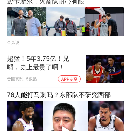
逊卡斯尔，火箭队耐心有限
金风说
超猛！5年3.75亿！兄
嘚，史上最贵了啊！
贵圈真乱
5跟贴
APP专享
76人能打马刺吗？东部队不研究西部