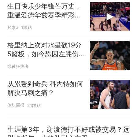
交5060元才肯搬上楼！女子傻
生日快乐少年锋芒万丈，
眼了……
空调24小时开着反而更省电？
重温爱德华兹赛季精彩十
电力部门回应
佳球
佛山一中学招聘物理教师，笔
尺素a
1跟贴
试前13名均遭淘汰？教育局：
已叫停招聘，成立调查组全面
“不建议大家买深色蛋糕”上热
格里纳上次对水星砍19分
核查
搜，网友：天塌了！
5篮板，如今恐因左膝伤
南航一航班疑向乘客发放西梅
连续第5场缺阵
绿茵狂热者
汁，致多名乘客在飞行途中排
队上厕所！乘客：机上100多
那个在床头放菜刀的女孩，
热
从累赘到奇兵 科内特如何
人只有2个厕所；客服回应：并
因老师一句“跟我回家”改写了
非每架飞机都会发放西梅汁
解决马刺之痛？
人生
体坛周报
21跟贴
生涯第3年，谢泼德打不好或被交易？远