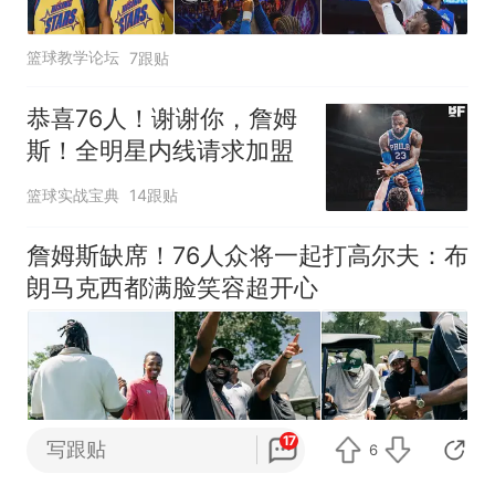
篮球教学论坛
7跟贴
恭喜76人！谢谢你，詹姆
斯！全明星内线请求加盟
篮球实战宝典
14跟贴
詹姆斯缺席！76人众将一起打高尔夫：布
朗马克西都满脸笑容超开心
17
陌识
4跟贴
写跟贴
6