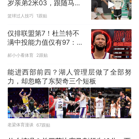
岁亲弟2米03，跟随马刺
合练冲NBA
篮球过人技巧
1跟贴
仅排联盟第7！杜兰特不
满中投能力值仅有97：我
对2K真的破防了
郝小小看体育
2跟贴
能进西部前四？湖人管理层做了全部努
力，却忽略了东契奇三个短板
老梁体育漫谈
67跟贴