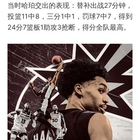
当时哈珀交出的表现：替补出战27分钟，
投篮11中8，三分1中1，罚球7中7，得到
24分7篮板1助攻3抢断，得分全队最高。