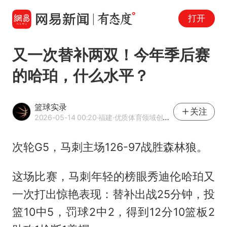
打开
又一次替补两双！今年季后赛
的哈珀，什么水平？
篮球实录
关注
2026-05-14 00:20
·福建
·优质体育领域创作者
次轮G5，马刺主场126-97战胜森林狼。
这场比赛，马刺年轻的榜眼秀迪伦哈珀又
一次打出惊艳表现：替补出战25分钟，投
篮10中5，罚球2中2，得到12分10篮板2