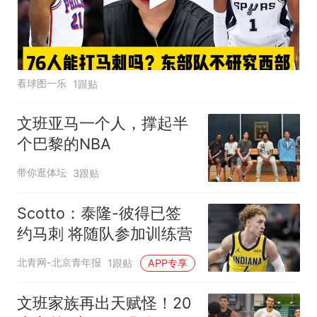
看球图一乐
1跟贴
文班亚马一个人，撑起半
个巴黎的NBA
带你逛体坛
3跟贴
Scotto：泰隆-彼得已签
约马刺 将随队参加训练营
北青网-北京青年报
1跟贴
APP专享
文班家族再出天赋怪！20