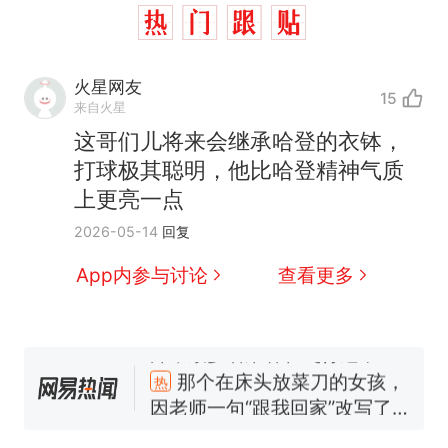
火星网友
15
来自火星
这哥们儿将来会继承哈登的衣钵，
打球极其聪明，他比哈登精神气质
上更亮一点
2026-05-14
回复
App内参与讨论
查看更多
那个在床头放菜刀的女孩，
热
因老师一句“跟我回家”改写了
人生
搬家报价570元，搬到楼下
新