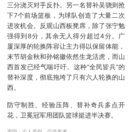
三分浇灭对手反扑。另一名替补吴骁则抢
下7个前场篮板，为球队创造了大量二次
进攻机会。反观山西板凳席，除了张宁勉
强得到8分，其余无人得分超过4分。广
厦深厚的轮换阵容让主力得以保留体能，
末节胡金秋和孙铭徽依然生龙活虎，而山
西首发已经气喘吁吁。这种“全民皆兵”的
替补深度，彻底拖垮了只有六人轮换的山
西。
防守制胜、经验压阵、替补奇兵多点开
花，卫冕冠军用团队篮球挺进半决赛。
声明：个人原创，仅供参考