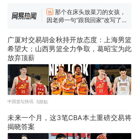
那个在床头放菜刀的女孩，
热
因老师一句“跟我回家”改写了
人生
制裁瓜子饺子，美国怕什
新
么？
广厦对交易胡金秋持开放态度：上海男篮
费大厨“全国小炒肉大王”称
希望大；山西男篮全力争取，葛昭宝为此
号，仅凭视频评出？中国烹饪
放弃顶薪
协会回应
男子上山采菌偶然发现鸡枞菌
窝，原地守1天等它长大：挖了
140多朵
美国渔民钓获鲨鱼徒手将其拽
回大海 目击者直呼震惊 （视频
来源：参考消息）
笔试第一被第二名传话劝弃考
中国篮坛快讯
5跟贴
官方通报
那个在床头放菜刀的女孩，
热
未来一个月，这3笔CBA本土重磅交易将
因老师一句“跟我回家”改写了
揭晓答案
人生