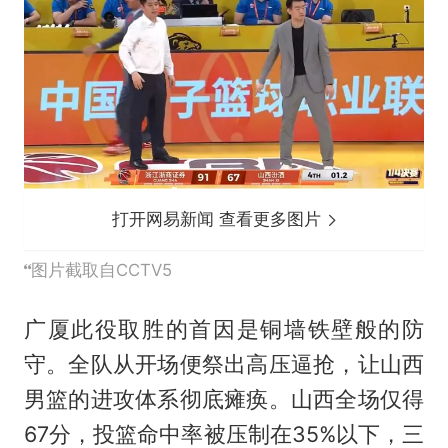
打开网易新闻 查看更多图片
图片截取自CCTV5
广厦此役取胜的首因是铜墙铁壁般的防
守。全队从开场便祭出高压逼抢，让山西
男篮的进攻体系彻底瘫痪。山西全场仅得
67分，投篮命中率被压制在35%以下，三