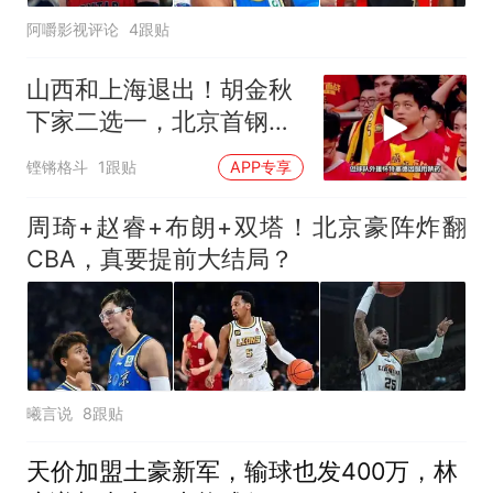
阿嚼影视评论
4跟贴
山西和上海退出！胡金秋
下家二选一，北京首钢渔
翁得利
铿锵格斗
1跟贴
APP专享
周琦+赵睿+布朗+双塔！北京豪阵炸翻
CBA，真要提前大结局？
曦言说
8跟贴
天价加盟土豪新军，输球也发400万，林