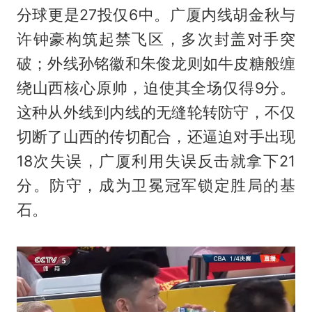
分球更是27投仅6中。广厦内线胡金秋与
许钟豪构筑起禁飞区，多次封盖对手突
破；外线孙铭徽和朱俊龙则如牛皮糖般缠
绕山西核心原帅，迫使其全场仅得9分。
这种从外线到内线的无缝轮转防守，不仅
切断了山西的传切配合，还逼迫对手出现
18次失误，广厦利用失误反击就拿下21
分。防守，成为卫冕冠军锁定胜局的基
石。