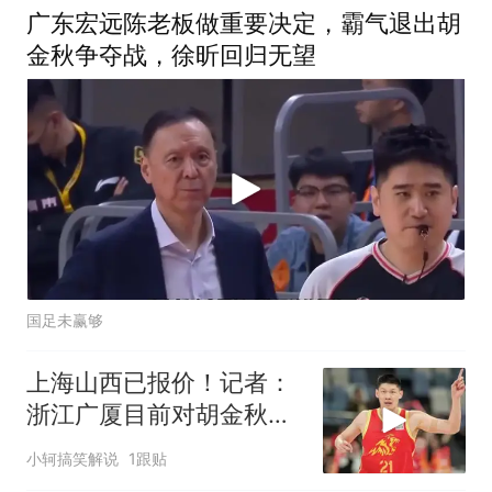
广东宏远陈老板做重要决定，霸气退出胡
金秋争夺战，徐昕回归无望
国足未赢够
上海山西已报价！记者：
浙江广厦目前对胡金秋交
易持开放的态度
小轲搞笑解说
1跟贴