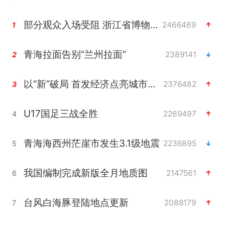
部分观众入场受阻 浙江省博物馆致歉
2466469
1
青海拉面告别“兰州拉面”
2389141
2
以“新”破局 首发经济点亮城市消费活力
2376482
3
U17国足三战全胜
2269497
4
青海海西州茫崖市发生3.1级地震
2236895
5
我国编制完成新版全月地质图
2147561
6
台风白海豚登陆地点更新
2088179
7