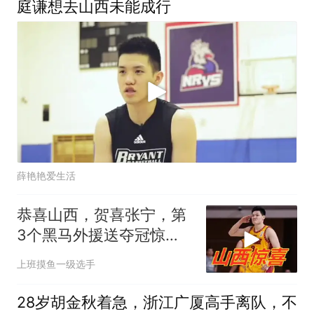
庭谦想去山西未能成行
薛艳艳爱生活
恭喜山西，贺喜张宁，第
3个黑马外援送夺冠惊
喜！
上班摸鱼一级选手
28岁胡金秋着急，浙江广厦高手离队，不