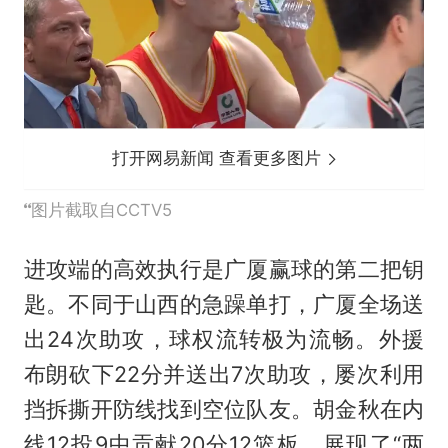
打开网易新闻 查看更多图片
图片截取自CCTV5
进攻端的高效执行是广厦赢球的第二把钥
匙。不同于山西的急躁单打，广厦全场送
出24次助攻，球权流转极为流畅。外援
布朗砍下22分并送出7次助攻，屡次利用
挡拆撕开防线找到空位队友。胡金秋在内
线12投9中贡献20分12篮板，展现了“两