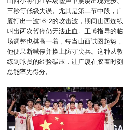
山西小将们在客场嘘声中屡屡出现走步、
三秒等低级失误。尤其是第二节中段，广
厦打出一波16-2的攻击波，期间山西连续
叫出两次暂停仍无法止血。王博指导的临
场调整也棋高一着，每当山西试图起势，
他便果断喊停并换上防守尖兵。这种从教
练到球员的经验碾压，让广厦在胶着时刻
总能率先得分。