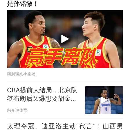
是孙铭徽！
脑洞编剧小剧场
CBA提前大结局，北京队
签布朗后又爆想要胡金
秋，其他队没戏了
宗介说体育
太理夺冠、迪亚洛主动“代言”！山西男