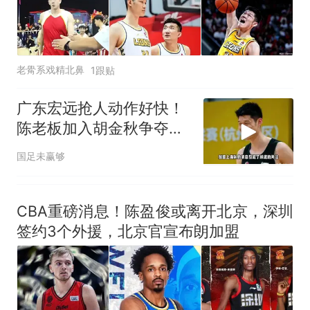
老觷系戏精北鼻
1跟贴
广东宏远抢人动作好快！
陈老板加入胡金秋争夺
战，上海山西已出局
国足未赢够
CBA重磅消息！陈盈俊或离开北京，深圳
签约3个外援，北京官宣布朗加盟