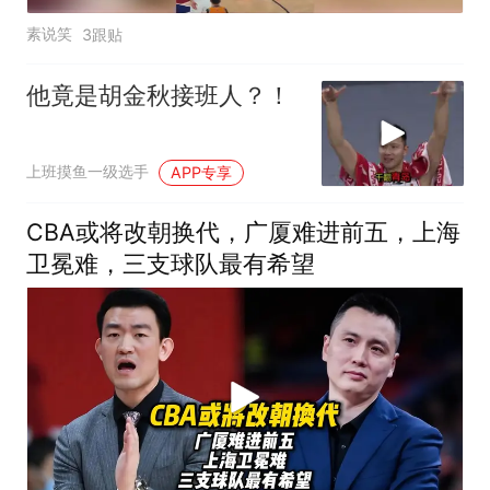
素说笑
3跟贴
他竟是胡金秋接班人？！
上班摸鱼一级选手
APP专享
CBA或将改朝换代，广厦难进前五，上海
卫冕难，三支球队最有希望