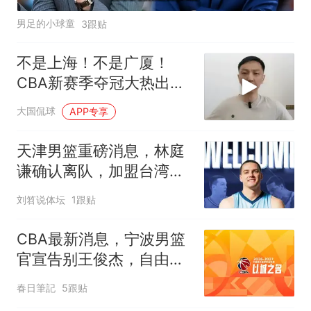
男足的小球童
3跟贴
不是上海！不是广厦！
CBA新赛季夺冠大热出
炉，辽粤被甩在身后
大国侃球
APP专享
天津男篮重磅消息，林庭
谦确认离队，加盟台湾省
联赛，刘东正式签约
刘笤说体坛
1跟贴
CBA最新消息，宁波男篮
官宣告别王俊杰，自由球
员名单再度更新！
春日筆記
5跟贴