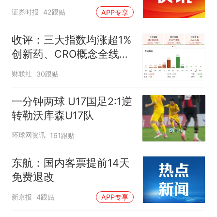
证券时报
42跟贴
APP专享
收评：三大指数均涨超1%
创新药、CRO概念全线走
强
财联社
30跟贴
一分钟两球 U17国足2:1逆
转勒沃库森U17队
环球网资讯
161跟贴
东航：国内客票提前14天
免费退改
新京报
4跟贴
APP专享