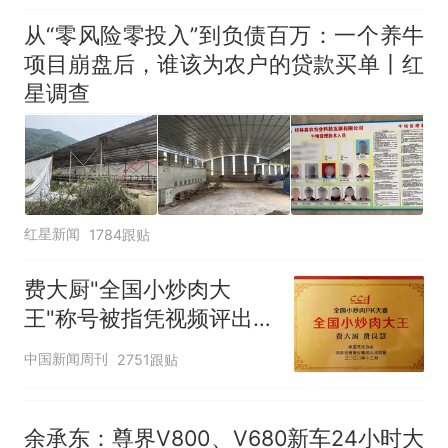
因老师一句“跟我回家”改写了
人生
从“零风险零投入”到负债百万：一个养牛
项目崩盘后，谁该为农户的贷款买单丨红
星调查
红星新闻
1784跟贴
费大厨"全国小炒肉大
王"称号被指凭视频评出
官方回应
中国新闻周刊
2751跟贴
余承东：尊界V800、V680新车24小时大