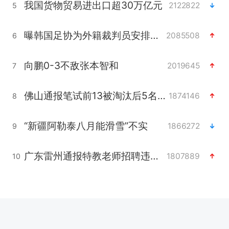
我国货物贸易进出口超30万亿元
2122822
5
曝韩国足协为外籍裁判员安排色情招待
2085508
6
向鹏0-3不敌张本智和
2019645
7
佛山通报笔试前13被淘汰后5名进体检
1874146
8
“新疆阿勒泰八月能滑雪”不实
1866272
9
广东雷州通报特教老师招聘违规事件
1807889
10