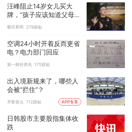
汪峰阻止14岁女儿买大
牌，“孩子应该知道父母的
不易”，称自己买衣服80%
极目新闻
279跟贴
都在淘宝
空调24小时开着反而更省
电？电力部门回应
第一财经资讯
175跟贴
出入境新规来了，哪些人
会被“拦住”？
齐鲁壹点
112跟贴
APP专享
日韩股市主要股指集体收
跌