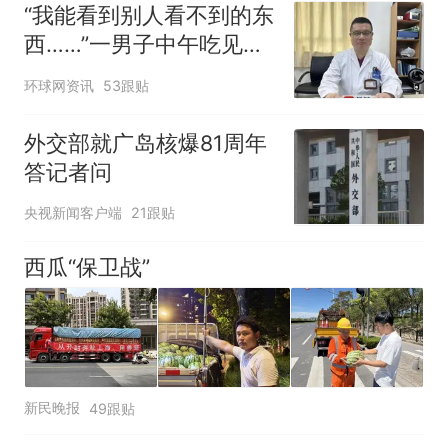
“我能看到别人看不到的东
西……”一男子中午吃见手
青没事，晚上再吃却出现
环球网资讯
53跟贴
幻觉被紧急送医！
外交部就广岛核爆81周年
答记者问
央视新闻客户端
21跟贴
西瓜“保卫战”
新民晚报
49跟贴