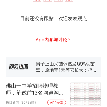
目前还没有跟贴，欢迎发表观点
那个在床头放菜刀的女孩，
热
因老师一句“跟我回家”改写了
人生
制裁瓜子饺子，美国怕什
新
App内参与讨论
么？
费大厨“全国小炒肉大王”称
号，仅凭视频评出？中国烹饪
协会回应
男子上山采菌偶然发现鸡枞菌
窝，原地守1天等它长大：挖了
140多朵
美国渔民钓获鲨鱼徒手将其拽
回大海 目击者直呼震惊 （视频
佛山一中学招聘物理教
来源：参考消息）
笔试第一被第二名传话劝弃考
师，笔试前13名均遭淘
官方通报
汰？教育局：已叫停招
那个在床头放菜刀的女孩，
热
极目新闻
3079跟贴
APP专享
聘，成立调查组全面核查