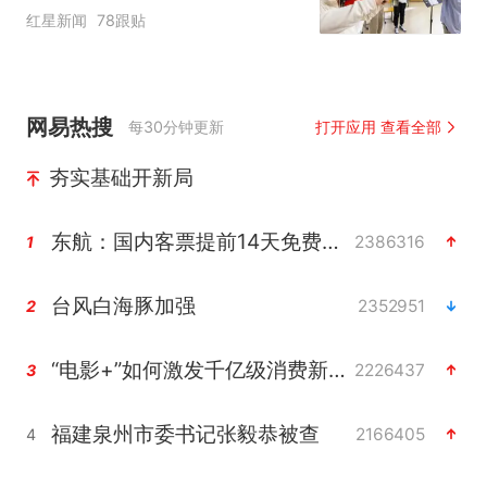
“如何策划晚会” 专家：遏
红星新闻
78跟贴
制“艺考捷径化”
网易热搜
每30分钟更新
打开应用 查看全部
夯实基础开新局
东航：国内客票提前14天免费退改
2386316
1
台风白海豚加强
2352951
2
“电影+”如何激发千亿级消费新活力？
2226437
3
福建泉州市委书记张毅恭被查
2166405
4