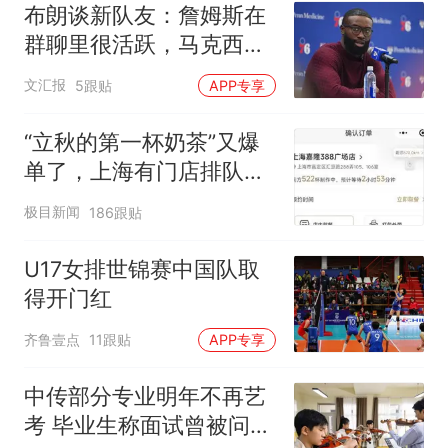
布朗谈新队友：詹姆斯在
群聊里很活跃，马克西最
早联系我
文汇报
5跟贴
APP专享
“立秋的第一杯奶茶”又爆
单了，上海有门店排队超
500杯，店员：今天奶茶
极目新闻
186跟贴
店都很忙，要等2个多小
时
U17女排世锦赛中国队取
得开门红
齐鲁壹点
11跟贴
APP专享
中传部分专业明年不再艺
考 毕业生称面试曾被问