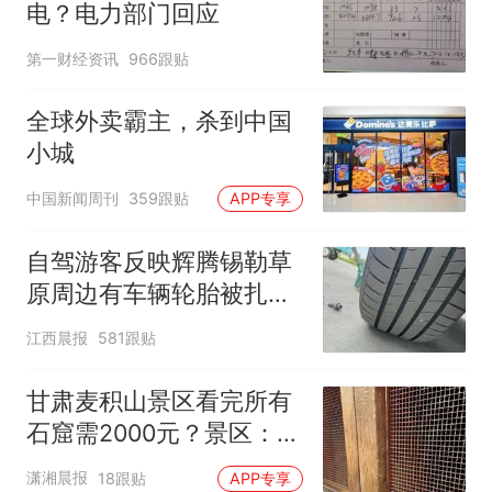
电？电力部门回应
第一财经资讯
966跟贴
全球外卖霸主，杀到中国
小城
中国新闻周刊
359跟贴
APP专享
自驾游客反映辉腾锡勒草
原周边有车辆轮胎被扎，
修理店铺换胎价格高达千
江西晨报
581跟贴
元，官方发布情况通报
甘肃麦积山景区看完所有
石窟需2000元？景区：部
分石窟受特别保护，游客
潇湘晨报
18跟贴
APP专享