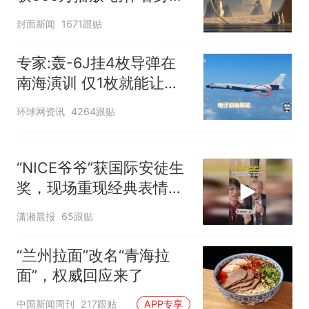
披露
封面新闻
1671跟贴
专家:轰-6J挂4枚导弹在
南海演训 仅1枚就能让航
母瘫痪
环球网资讯
4264跟贴
“NICE爷爷”获国际安徒生
奖，现场重现经典表情
包，向中国粉丝问好
潇湘晨报
65跟贴
“兰州拉面”改名“青海拉
面”，权威回应来了
中国新闻周刊
217跟贴
APP专享