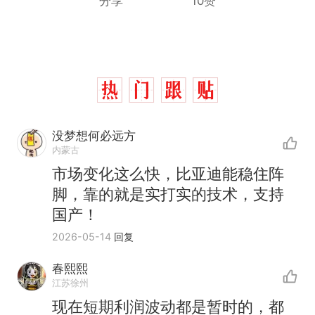
分享
10赞
没梦想何必远方
内蒙古
市场变化这么快，比亚迪能稳住阵
脚，靠的就是实打实的技术，支持
国产！
2026-05-14
回复
十多万人报名的考试，成绩
热
春熙熙
全部作废，公平么？
江苏徐州
全球唯一没有法定首都的国
新
现在短期利润波动都是暂时的，都