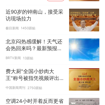
近90岁的钟南山，接受采
访现场拉力
极目新闻
1450跟贴
北京闷热感缓解！天气还
会热回来吗？最新预报
——
BRTV新闻
13跟贴
费大厨"全国小炒肉大
王"称号被指凭视频评出
官方回应
中国新闻周刊
2750跟贴
空调24小时开着反而更省