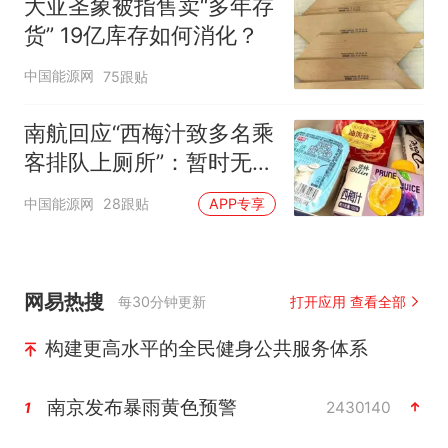
大亚圣象被指售卖“多年存
货” 19亿库存如何消化？
中国能源网
75跟贴
南航回应“西梅汁致多名乘
客排队上厕所”：暂时无法
核查是否发放西梅汁
中国能源网
28跟贴
APP专享
网易热搜
每30分钟更新
打开应用 查看全部
构建更高水平的全民健身公共服务体系
南京发布暴雨黄色预警
2430140
1