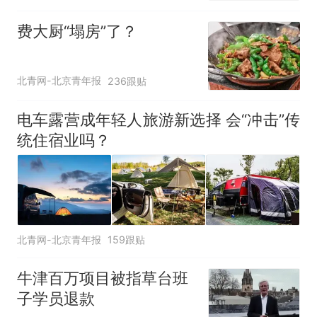
可按需买
费大厨“塌房”了？
北青网-北京青年报
236跟贴
电车露营成年轻人旅游新选择 会“冲击”传
统住宿业吗？
北青网-北京青年报
159跟贴
牛津百万项目被指草台班
子学员退款