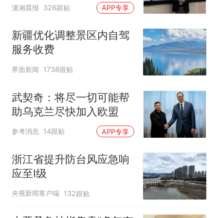
潇湘晨报
326跟贴
APP专享
新疆优化调整景区内自驾
服务收费
界面新闻
1738跟贴
武契奇：将尽一切可能帮
助乌克兰尽快加入欧盟
参考消息
14跟贴
APP专享
浙江省提升防台风应急响
应至Ⅰ级
央视新闻客户端
132跟贴