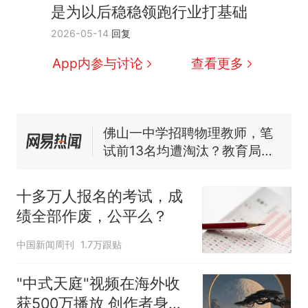
家，刚改国名，总统就邀请中
是为以后稳稳领跑行业打基础
国大使骑行绕了几乎整个国境
搬家报价570元，搬到楼下交
2026-05-14
回复
线一圈，还曾两次到中国寻根
5060元才肯搬上楼！女子傻眼
了……
视频丨只要一枚命中就能让航
App内参与讨论
查看更多
母瘫痪 轰-6J实力有多强？
空调24小时开着反而更省电？
电力部门回应
佛山一中学招聘物理教师，笔
试前13名均遭淘汰？教育局：
已叫停招聘，成立调查组全面
十多万人报名的考试，成绩
热
核查
全部作废，公平么？
十多万人报名的考试，成
绩全部作废，公平么？
中国新闻周刊
1.7万跟贴
"中式天庭"视频在海外收
获500万播放 创作者身份