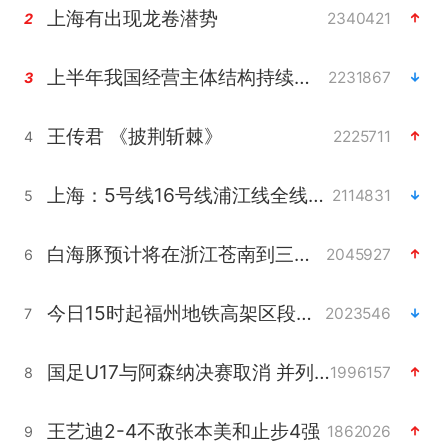
上海有出现龙卷潜势
2340421
2
上半年我国经营主体结构持续优化
2231867
3
王传君 《披荆斩棘》
2225711
4
上海：5号线16号线浦江线全线停运
2114831
5
白海豚预计将在浙江苍南到三门一带登陆
2045927
6
今日15时起福州地铁高架区段停运
2023546
7
国足U17与阿森纳决赛取消 并列冠军
1996157
8
王艺迪2-4不敌张本美和止步4强
1862026
9