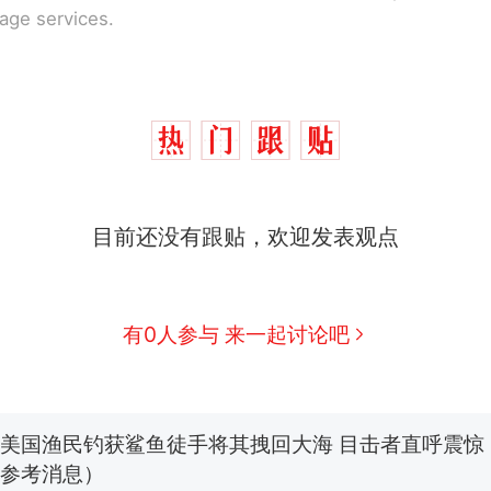
rage services.
制裁瓜子饺子，美国怕什么？
热
目前还没有跟贴，欢迎发表观点
费大厨“全国小炒肉大王”称号，仅凭视频评出？中
新
应
男子上山采菌偶然发现鸡枞菌窝，原地守1天等它长大：
有0人参与 来一起讨论吧
朵
美国渔民钓获鲨鱼徒手将其拽回大海 目击者直呼震惊
参考消息）
笔试第一被第二名传话劝弃考 官方通报