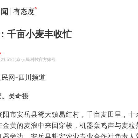
：千亩小麦丰收忙
21:51
·北京
·人民科技官方账号
民网-四川频道
麦。吴奇摄
资阳市安岳县鸳大镇易红村，千亩麦田里，十
在金黄的麦浪中来回穿梭，机器轰鸣声与麦粒
机器旁边，安岳县耕宏农业专业合作社负责人