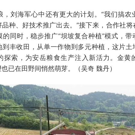
浪，刘海军心中还有更大的计划。“我们搞农
好品种、好技术推广出去。”接下来，合作社将
模的同时，稳步推广“坝坡复合种植”模式，带
地到丰收田，从单一作物到多元种植，这片土
的探索，为安岳粮食生产注入新活力。金黄
望也已在田野间悄然萌芽。（吴奇 魏丹）