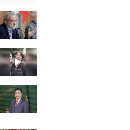
真·裸眼3D！