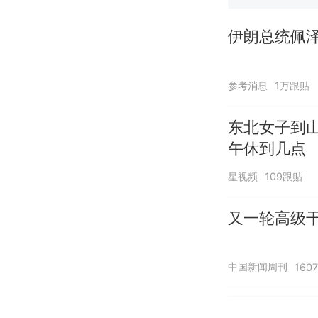
伊朗总统佩泽
参考消息
1万跟贴
东北女子到
午休到几点
星视频
109跟贴
又一轮高级干
中国新闻周刊
160