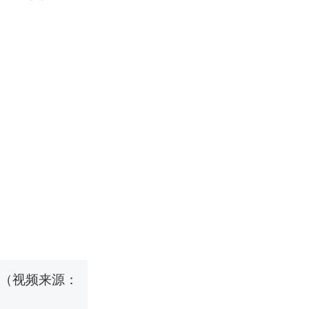
国烹饪协会回
挖了140多
 （视频来源：