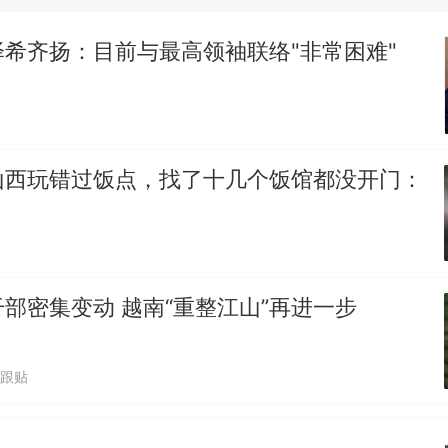
惊艳！字都飘起来了 博主在田间创作“悬浮字” 网友：
希齐扬：目前与最高领袖联络"非常困难"
制裁瓜子饺子，美国怕什么？
热
山西玩错过饭点，找了十几个饭馆都没开门：
部密集变动 越南“重整江山”再进一步
7跟贴