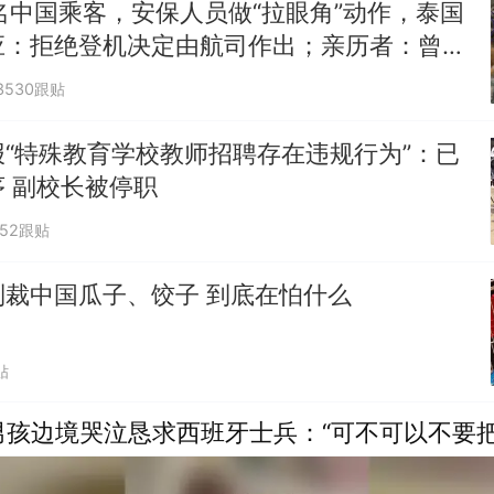
名中国乘客，安保人员做“拉眼角”动作，泰国
应：拒绝登机决定由航司作出；亲历者：曾承
但没兑现
3530跟贴
“特殊教育学校教师招聘存在违规行为”：已
 副校长被停职
052跟贴
制裁中国瓜子、饺子 到底在怕什么
贴
男孩边境哭泣恳求西班牙士兵：“可不可以不要