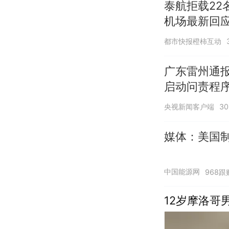
泰航拒载22
机场最新回
诺免费改签
都市快报橙柿互动
广东雷州通报
启动问责程序
央视新闻客户端
3
媒体：美国
中国能源网
968跟
12岁摩洛哥