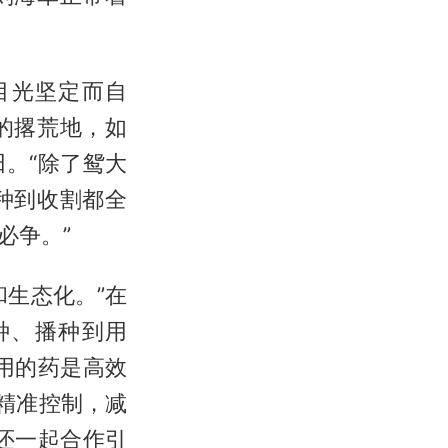
目光坚定而自
的撂荒地，如
。“除了鸳大
种到收割都全
必争。”
生态化。”在
种、播种到用
用的药是高效
精准控制，减
还一起合作引