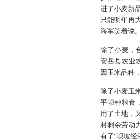
进了小麦新
只能明年再
海军笑着说
除了小麦，
安岳县农业
因玉米品种
除了小麦玉
平坝种粮食
用了土地，
村剩余劳动
有了“坝坡经