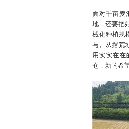
面对千亩麦
地，还要把
械化种植规
与。从撂荒
用实实在在
仓，新的希