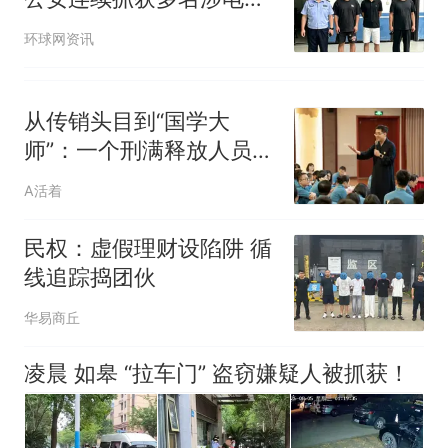
违法人员！
环球网资讯
从传销头目到“国学大
师”：一个刑满释放人员的
“洗白”之路
A活着
民权：虚假理财设陷阱 循
线追踪捣团伙
华易商丘
凌晨 如皋 “拉车门” 盗窃嫌疑人被抓获！