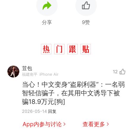
分享
9赞
荳包
12
那个在床头放菜刀的女孩，
热
福建南平
iPhone Air
因老师一句“跟我回家”改写了
当心！中文变身“盗刷利器”：一名弱
人生
制裁瓜子饺子，美国怕什
新
智轻信骗子，在其用中文诱导下被
么？
骗18.9万元[狗]
费大厨“全国小炒肉大王”称
2026-05-14
回复
号，仅凭视频评出？中国烹饪
协会回应
男子上山采菌偶然发现鸡枞菌
App内参与讨论
查看更多
窝，原地守1天等它长大：挖了