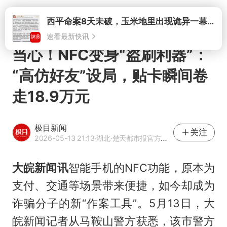
打开
西平命案8天未破，玉米地里出现诡异一幕，我突然想起了欧金中
速看最新快讯
当心！NFC变身“盗刷利器”：
“高仿好友”设局，贴卡瞬间卷
走18.9万元
极目新闻
关注
2026-05-13 21:13
·湖北
·楚天都市报官方网易号
大皖新闻讯
智能手机的NFC功能，原本为
支付、交通等场景带来便捷，如今却成为
诈骗分子的新“作案工具”。5月13日，大
皖新闻记者从马鞍山警方获悉，该市警方