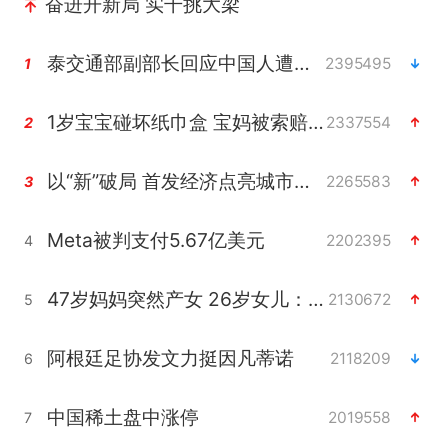
奋进开新局 实干挑大梁
泰交通部副部长回应中国人遭歧视手势
2395495
1
1岁宝宝碰坏纸巾盒 宝妈被索赔924元
2337554
2
以“新”破局 首发经济点亮城市消费活力
2265583
3
Meta被判支付5.67亿美元
2202395
4
47岁妈妈突然产女 26岁女儿：很震惊
2130672
5
阿根廷足协发文力挺因凡蒂诺
2118209
6
中国稀土盘中涨停
2019558
7