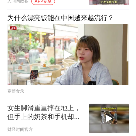
人间闲散客
APP专享
为什么漂亮饭能在中国越来越流行？
赛博食录
女生脚滑重重摔在地上，
但手上的奶茶和手机却完
好无损！网友：这样奶茶
财经时间官方
都没洒