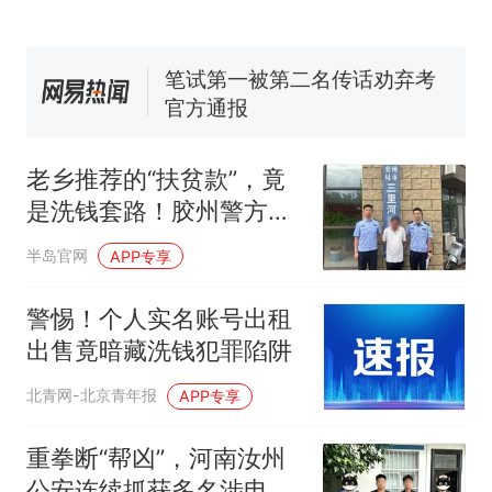
140多朵
美国渔民钓获鲨鱼徒手将其拽
回大海 目击者直呼震惊 （视频
来源：参考消息）
笔试第一被第二名传话劝弃考
官方通报
那个在床头放菜刀的女孩，
热
因老师一句“跟我回家”改写了
老乡推荐的“扶贫款”，竟
人生
是洗钱套路！胶州警方成
功追回百万元资金
半岛官网
APP专享
警惕！个人实名账号出租
出售竟暗藏洗钱犯罪陷阱
北青网-北京青年报
APP专享
重拳断“帮凶”，河南汝州
公安连续抓获多名涉电诈