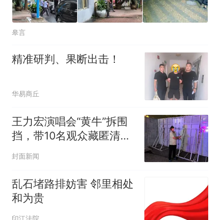
皋言
精准研判、果断出击！
华易商丘
王力宏演唱会“黄牛”拆围
挡，带10名观众藏匿清洁
室被当场查获；西安警
封面新闻
方：行拘！
乱石堵路排妨害 邻里相处
和为贵
印江法院