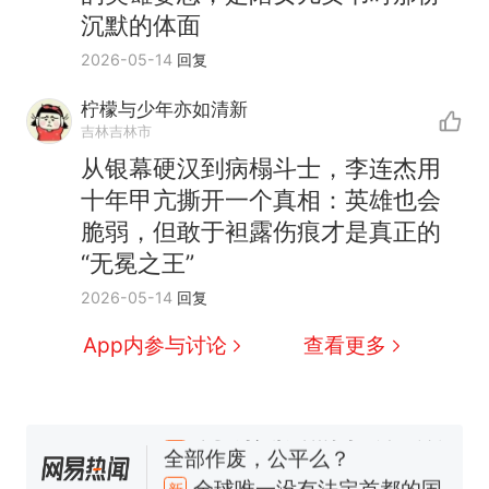
沉默的体面
2026-05-14
回复
柠檬与少年亦如清新
吉林吉林市
从银幕硬汉到病榻斗士，李连杰用
十年甲亢撕开一个真相：英雄也会
脆弱，但敢于袒露伤痕才是真正的
“无冕之王”
2026-05-14
回复
App内参与讨论
查看更多
十多万人报名的考试，成绩
热
全部作废，公平么？
全球唯一没有法定首都的国
新
家，刚改国名，总统就邀请中