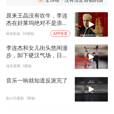
国大使骑行绕了几乎整个国境
5万的小车卖不动，40万以上
线一圈，还曾两次到中国寻根
的抢着买
原来王晶没有吹牛，李连
浙江人戒备 "白海豚"已创我国
杰在好莱坞绝对不是浪得
纪录 带来严重影响
虚名！
视频丨只要一枚命中就能让航
哈哈影娱
50跟贴
APP专享
母瘫痪 轰-6J实力有多强？
泰州父亲的手写家书遗失30
李连杰和女儿街头悠闲漫
年，网友淘到后寄给女儿：花
步，卸下硬汉气场，日常
鸟市场搬了，但爱还在
十多万人报名的考试，成绩
热
状态松弛又接地气
地瓜煮粥
1跟贴
全部作废，公平么？
音乐一响就知道反派完了
剧小巴看剧
1跟贴