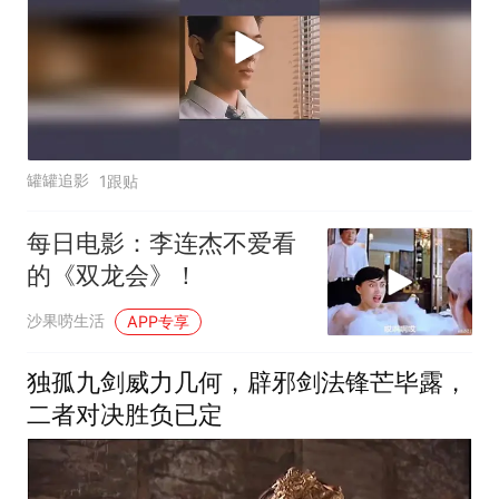
罐罐追影
1跟贴
每日电影：李连杰不爱看
的《双龙会》！
沙果唠生活
APP专享
独孤九剑威力几何，辟邪剑法锋芒毕露，
二者对决胜负已定