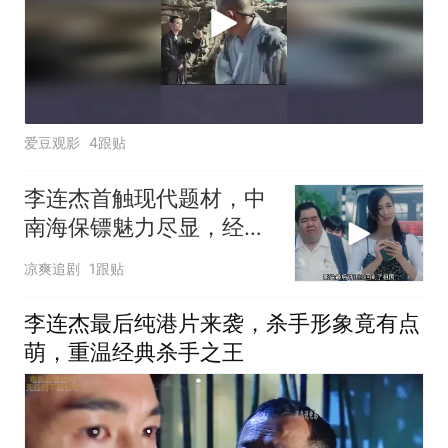
爱豆观影
4跟贴
李连杰首触现代题材，中
南海保镖魅力尽显，经典
之作不容错过
凉爽追剧
1跟贴
李连杰最后纯港片来袭，杀手形象竟有点
萌，重温经典杀手之王