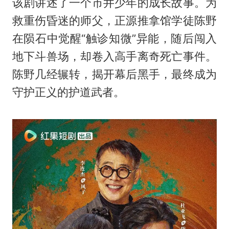
该剧讲述了一个市井少年的成长故事。为
救重伤昏迷的师父，正源推拿馆学徒陈野
在陨石中觉醒“触诊知微”异能，随后闯入
地下斗兽场，却卷入高手离奇死亡事件。
陈野几经辗转，揭开幕后黑手，最终成为
守护正义的护道武者。