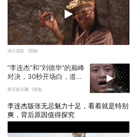
冰心说影
1跟贴
“李连杰”和“刘德华”的巅峰
对决，30秒开场白，道尽
太多真相
星仔娱乐圈
1跟贴
李连杰版张无忌魅力十足，看着就是特别
爽，背后原因值得探究