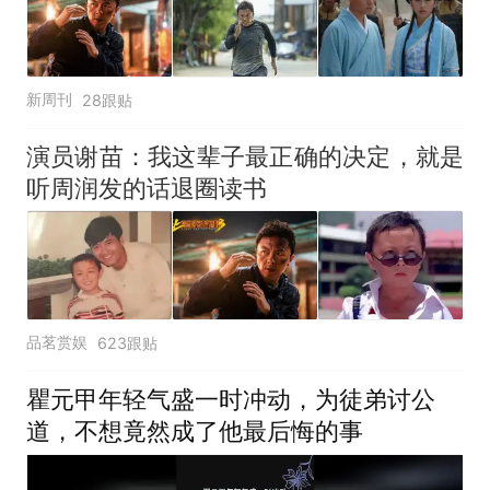
新周刊
28跟贴
演员谢苗：我这辈子最正确的决定，就是
听周润发的话退圈读书
品茗赏娱
623跟贴
瞿元甲年轻气盛一时冲动，为徒弟讨公
道，不想竟然成了他最后悔的事