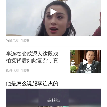
尚悦电影
1跟贴
李连杰变成泥人这段戏，
拍摄背后如此复杂，真是
大开眼界
孤舟说影
1跟贴
他是怎么说服李连杰的