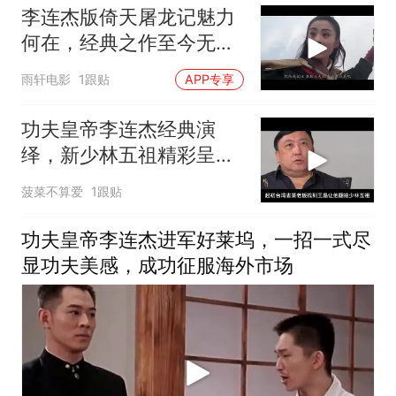
李连杰版倚天屠龙记魅力
何在，经典之作至今无法
复制，独特亮点难以超越
雨轩电影
1跟贴
APP专享
功夫皇帝李连杰经典演
绎，新少林五祖精彩呈
现，堪称巅峰之作
菠菜不算爱
1跟贴
功夫皇帝李连杰进军好莱坞，一招一式尽
显功夫美感，成功征服海外市场