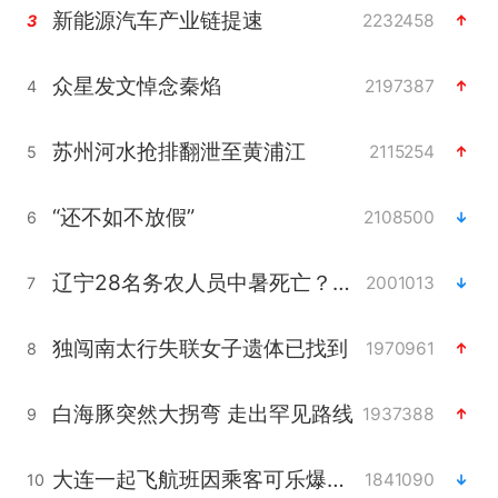
新能源汽车产业链提速
2232458
3
众星发文悼念秦焰
2197387
4
苏州河水抢排翻泄至黄浦江
2115254
5
“还不如不放假”
2108500
6
辽宁28名务农人员中暑死亡？官方辟谣
2001013
7
独闯南太行失联女子遗体已找到
1970961
8
白海豚突然大拐弯 走出罕见路线
1937388
9
大连一起飞航班因乘客可乐爆瓶折返
1841090
10