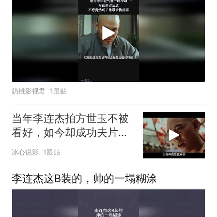
奶桃影视君
1跟贴
当年李连杰拍方世玉不被
看好，如今却成功夫片不
朽传奇，经典无法逾越
冰心说影
1跟贴
李连杰这B装的，帅的一塌糊涂