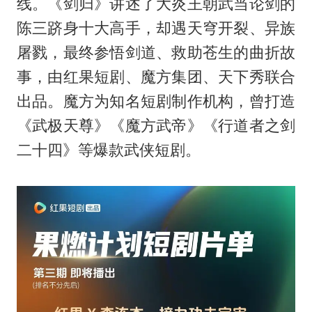
线。《剑归》讲述了大炎王朝武当论剑的
陈三跻身十大高手，却遇天穹开裂、异族
屠戮，最终参悟剑道、救助苍生的曲折故
事，由红果短剧、魔方集团、天下秀联合
出品。魔方为知名短剧制作机构，曾打造
《武极天尊》《魔方武帝》《行道者之剑
二十四》等爆款武侠短剧。