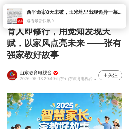
打开
西平命案8天未破，玉米地里出现诡异一幕，我突然想起了欧金中
速看最新快讯
育人即修行，用觉知发现天
赋，以家风点亮未来 ——张有
强家教好故事
山东教育电视台
关注
2026-05-13 20:40
·山东
·山东教育电视台官方网易号