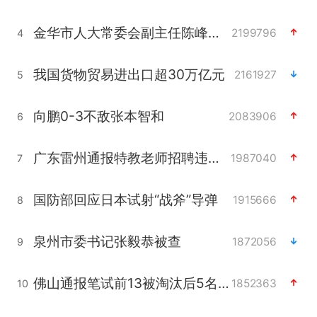
金华市人大常委会副主任陈峰齐被查
2199796
4
我国货物贸易进出口超30万亿元
2161927
5
向鹏0-3不敌张本智和
2083906
6
广东雷州通报特教老师招聘违规事件
1987040
7
国防部回应日本试射“战斧”导弹
1915666
8
泉州市委书记张毅恭被查
1872056
9
佛山通报笔试前13被淘汰后5名进体检
1852363
10