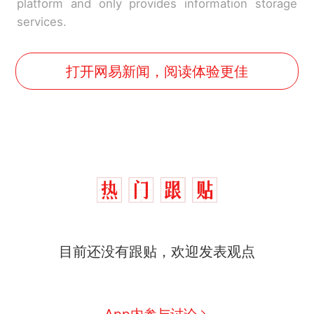
platform and only provides information storage
services.
打开网易新闻，阅读体验更佳
那个在床头放菜刀的女孩，
热
目前还没有跟贴，欢迎发表观点
因老师一句“跟我回家”改写了
人生
制裁瓜子饺子，美国怕什
新
么？
费大厨“全国小炒肉大王”称
App内参与讨论