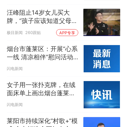
汪峰阻止14岁女儿买大
牌，“孩子应该知道父母的
不易”，称自己买衣服80%
极目新闻
260跟贴
APP专享
都在淘宝
烟台市蓬莱区：开展“心系
一线 清凉相伴”慰问活动
为坚守岗位的劳动者送去
闪电新闻
关爱
女子用一张扑克牌，在绒
面床单上画出烟台蓬莱
阁。网友：高手在民间！
闪电新闻
莱阳市持续深化“村歌+”模