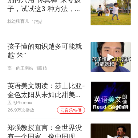
子，试试这3 种方法，孩
子表现会更突出
枕边聊育儿
1跟贴
孩子懂的知识越多可能就
越“笨”
高一的王南皓
1跟贴
英语美文朗读：莎士比亚-
金色太阳从未如此甜美吻
过
孟飞Phoenix
00:00
26.9万次播放
云音乐特供
郑强教授直言：全世界没
有一个国家，像中国现在