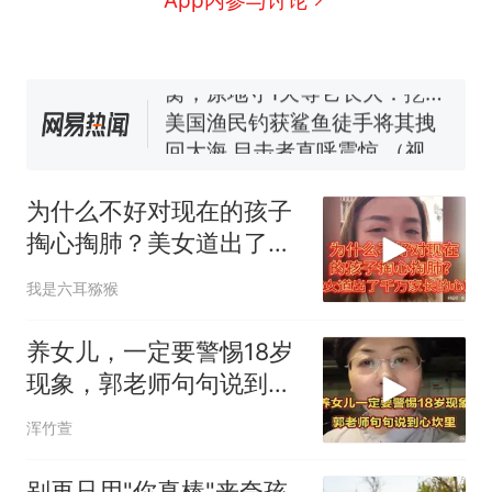
号，仅凭视频评出？中国烹饪
协会回应
男子上山采菌偶然发现鸡枞菌
窝，原地守1天等它长大：挖了
140多朵
美国渔民钓获鲨鱼徒手将其拽
回大海 目击者直呼震惊 （视频
来源：参考消息）
笔试第一被第二名传话劝弃考
官方通报
为什么不好对现在的孩子
那个在床头放菜刀的女孩，
热
掏心掏肺？美女道出了千
因老师一句“跟我回家”改写了
万家长的心声！
人生
我是六耳猕猴
养女儿，一定要警惕18岁
现象，郭老师句句说到心
坎里
浑竹萱
别再只用"你真棒"来夸孩