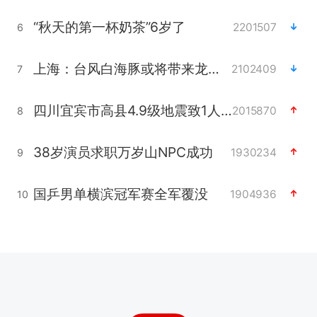
“秋天的第一杯奶茶”6岁了
2201507
6
上海：台风白海豚或将带来龙卷风
2102409
7
四川宜宾市高县4.9级地震致1人死亡
2015870
8
38岁演员求职万岁山NPC成功
1930234
9
国乒男单横滨冠军赛全军覆没
1904936
10