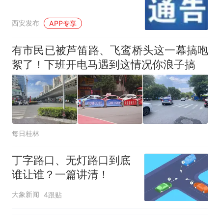
因老师一句“跟我回家”改写了
人生
西安发布
APP专享
有市民已被芦笛路、飞鸾桥头这一幕搞咆
絮了！下班开电马遇到这情况你浪子搞
每日桂林
丁字路口、无灯路口到底
谁让谁？一篇讲清！
大象新闻
4跟贴