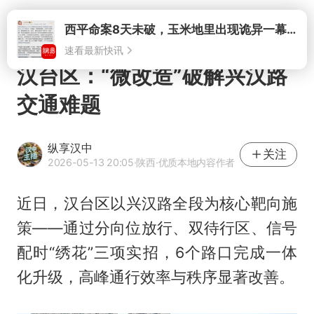
打开
西平命案8天未破，玉米地里出现诡异一幕，我突然想起了欧金中
速看最新快讯
汉台区：“微改造”破解兴汉路
交通难题
纵享汉中
关注
2026-05-13 20:05
·陕西
·优质本地内容作者
近日，汉台区以兴汉路全段为核心靶向施
策——通过分向位放行、双待行区、信号
配时“绣花”三项实招，6个路口完成一体
化升级，高峰通行效率与秩序显著改善。