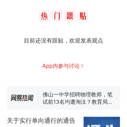
那个在床头放菜刀的女孩，
热
因老师一句“跟我回家”改写了
目前还没有跟贴，欢迎发表观点
人生
费大厨“全国小炒肉大王”称
新
号，仅凭视频评出？中国烹饪
协会回应
美国渔民钓获鲨鱼徒手将其拽
App内参与讨论
回大海 目击者直呼震惊 （视频
来源：参考消息）
笔试第一被第二名传话劝弃考
官方通报
佛山一中学招聘物理教师，笔
试前13名均遭淘汰？教育局：
已叫停招聘，成立调查组全面
台风"白海豚"中心附近最大风
核查
力已达15级 最新研判
关于实行单向通行的通告
那个在床头放菜刀的女孩，
热