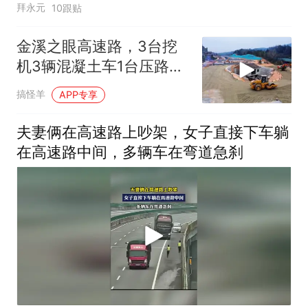
拜永元
10跟贴
金溪之眼高速路，3台挖
机3辆混凝土车1台压路车
20个工人
搞怪羊
APP专享
夫妻俩在高速路上吵架，女子直接下车躺
在高速路中间，多辆车在弯道急刹