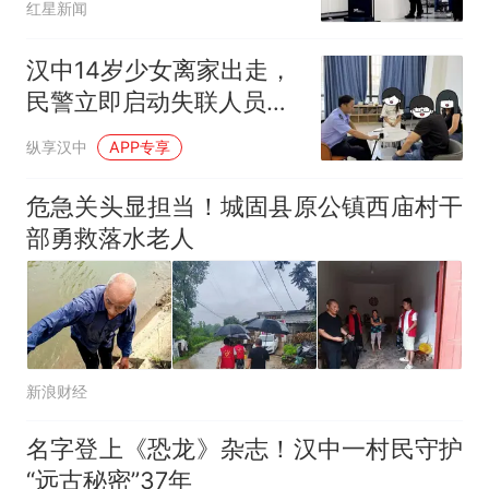
红星新闻
汉中14岁少女离家出走，
民警立即启动失联人员快
速查找机制
纵享汉中
APP专享
危急关头显担当！城固县原公镇西庙村干
部勇救落水老人
新浪财经
名字登上《恐龙》杂志！汉中一村民守护
“远古秘密”37年