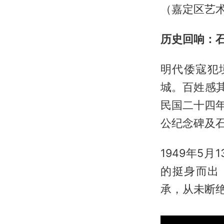
（嘉定区艺术
历史回响：
明代倭寇犯
城。百姓感
民国二十四年
公纪念碑及
1949年5
的挺身而出
承，从未断