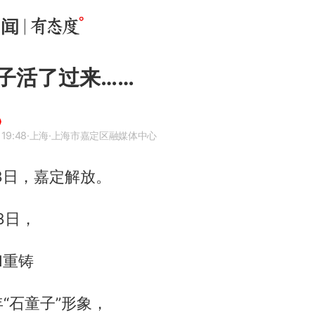
子活了过来……
 19:48
·上海
·上海市嘉定区融媒体中心
13日，嘉定解放。
13日，
I重铸
“石童子”形象，