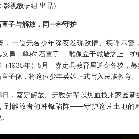
·影视教研组 出品）
石童子与解放，同一种守护
境，一位无名少年深夜发现敌情、疾呼示警
其义勇，尊称“石童子”，雕像立于城墙之上，护
（1935年）5月，嘉定县教育局通令各校，
石童子像，将这位少年英雄正式写入民族教育。
月13日，嘉定解放。无数先辈以热血换来家园
，到解放者的冲锋陷阵——守护这片土地的
绝。