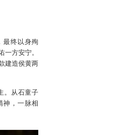
，最终以身殉
佑一方安宁。
募款建造侯黄两
新生。从石童子
精神，一脉相