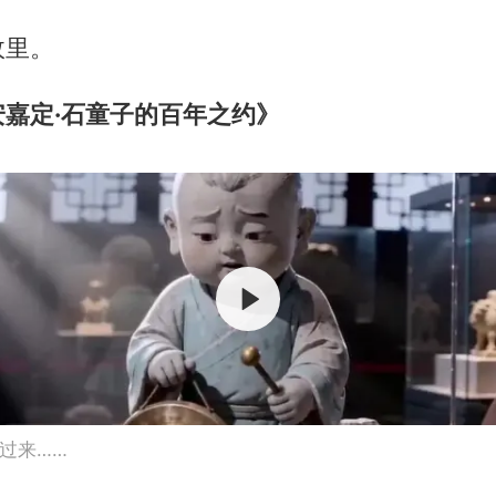
故里。
嘉定·石童子的百年之约》
过来……