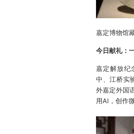
嘉定博物馆
今日献礼：一
嘉定解放纪
中、江桥实
外嘉定外国
用AI，创作