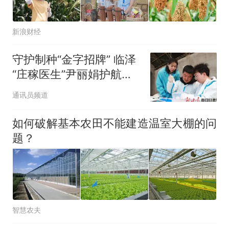
新浪财经
守护制种“金字招牌” 临泽
“庄稼医生”尹丽娟护航番
茄良种畅销海外
通讯员频道
如何破解基本农田不能建造温室大棚的问
题？
智慧农夫