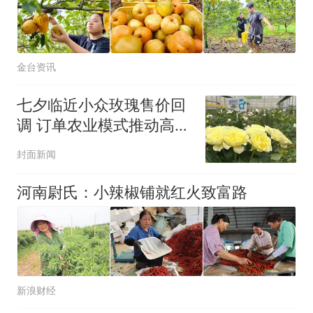
金台资讯
七夕临近小众玫瑰售价回
调 订单农业模式推动高端
鲜切花从“奢侈品”走向大
封面新闻
众化丨新消费观察
河南尉氏：小辣椒铺就红火致富路
新浪财经