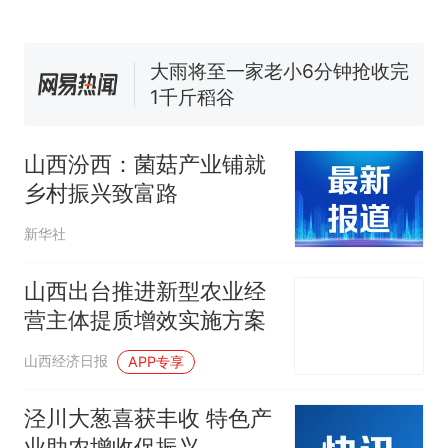
空调24小时开着反而更省电？
电力部门回应
大雨将至一家老小6分钟抢收完
1千斤稻谷
十多万人报名的考试，成绩
热
全部作废，公平么？
山西汾西：菌菇产业铺就
乡村振兴致富路
新华社
山西出台推进新型农业经
营主体提质增效实施方案
山西经济日报
APP专享
泾川大葱喜获丰收 特色产
业助农增收促振兴