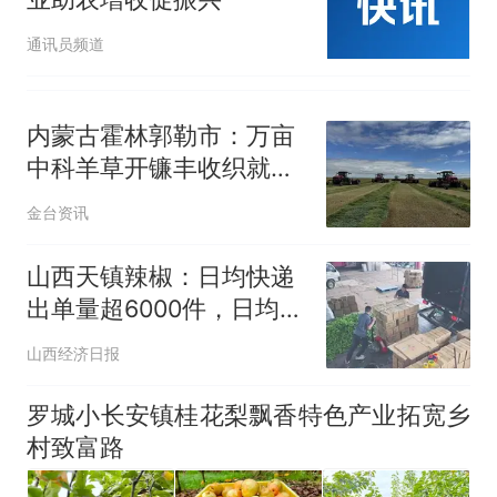
通讯员频道
内蒙古霍林郭勒市：万亩
中科羊草开镰丰收织就生
态富民新图景
金台资讯
山西天镇辣椒：日均快递
出单量超6000件，日均销
售量达2.5万公斤
山西经济日报
罗城小长安镇桂花梨飘香特色产业拓宽乡
村致富路