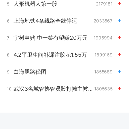
人形机器人第一股
2179181
5
上海地铁4条线路全线停运
2033567
6
宇树申购 中一签有望赚20万元
1996994
7
4.2平卫生间补漏注胶花1.55万
1899169
8
白海豚路径图
1855689
9
武汉3名城管协管员殴打摊主被刑拘
1805635
10