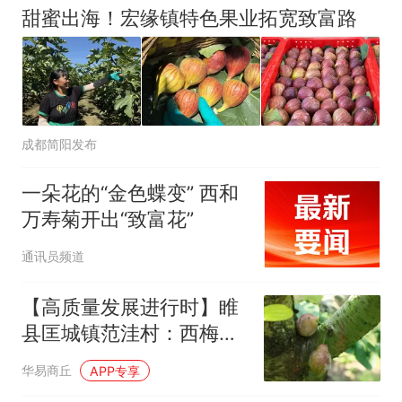
甜蜜出海！宏缘镇特色果业拓宽致富路
成都简阳发布
一朵花的“金色蝶变” 西和
万寿菊开出“致富花”
通讯员频道
【高质量发展进行时】睢
县匡城镇范洼村：西梅满
枝迎丰收 特色种植助增收
华易商丘
APP专享