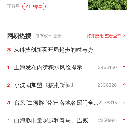
靠天吃饭
正解局
APP专享
网易热搜
每30分钟更新
打开应用 查看全部
从科技创新看开局起步的时与势
上海发布内涝积水风险提示
2463150
1
小沈阳加盟《披荆斩棘》
2336226
2
台风“白海豚”登陆 各地各部门全力应对
2278315
3
白海豚雨量超越利奇马、巴威
2250991
4