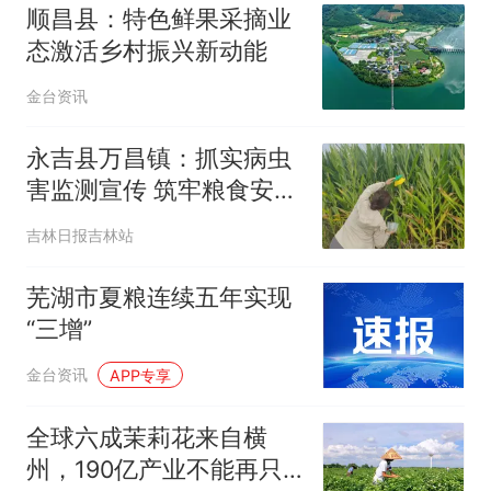
顺昌县：特色鲜果采摘业
态激活乡村振兴新动能
金台资讯
永吉县万昌镇：抓实病虫
害监测宣传 筑牢粮食安全
生产屏障
吉林日报吉林站
芜湖市夏粮连续五年实现
“三增”
金台资讯
APP专享
全球六成茉莉花来自横
州，190亿产业不能再只