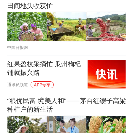
田间地头收获忙
中国日报网
红果盈枝采摘忙 瓜州枸杞
铺就振兴路
通讯员频道
APP专享
“粮优民富 境美人和”——茅台红缨子高粱
种植户的新生活