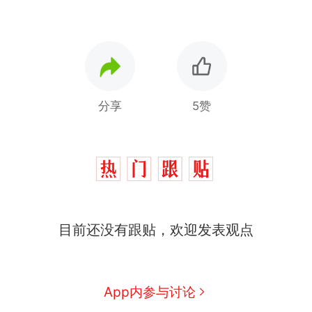
分享
5赞
十多万人报名的考试，成绩
热
全部作废，公平么？
全球唯一没有法定首都的国
新
目前还没有跟贴，欢迎发表观点
家，刚改国名，总统就邀请中
国大使骑行绕了几乎整个国境
5万的小车卖不动，40万以上
线一圈，还曾两次到中国寻根
的抢着买
视频丨只要一枚命中就能让航
App内参与讨论
母瘫痪 轰-6J实力有多强？