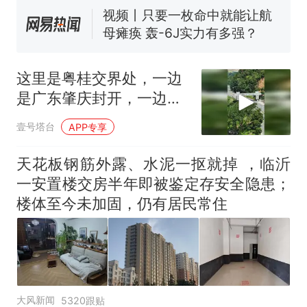
视频丨只要一枚命中就能让航
母瘫痪 轰-6J实力有多强？
大雨将至一家老小6分钟抢收完
1千斤稻谷
这里是粤桂交界处，一边
十多万人报名的考试，成绩
热
是广东肇庆封开，一边是
全部作废，公平么？
广西梧州万秀区
壹号塔台
APP专享
天花板钢筋外露、水泥一抠就掉 ，临沂
一安置楼交房半年即被鉴定存安全隐患；
楼体至今未加固，仍有居民常住
大风新闻
5320跟贴