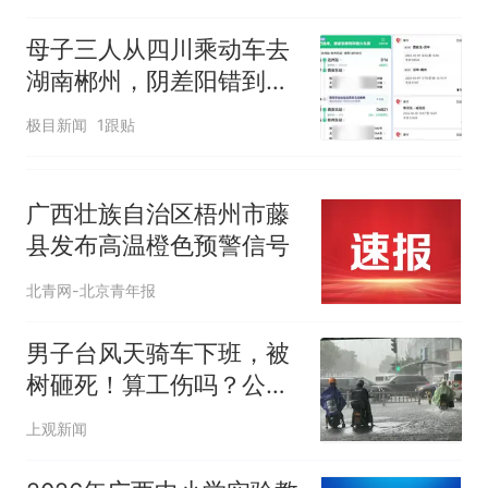
母子三人从四川乘动车去
湖南郴州，阴差阳错到了
陕西彬州，当事人：买票
极目新闻
1跟贴
时打错字了，难怪越走越
冷
广西壮族自治区梧州市藤
县发布高温橙色预警信号
北青网-北京青年报
男子台风天骑车下班，被
树砸死！算工伤吗？公
司：台风刮的与我无关！
上观新闻
法院判了