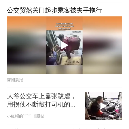
公交贸然关门起步乘客被夹手拖行
潇湘晨报
大爷公交车上嚣张跋虐，
用拐仗不断敲打司机的头
结局让人大快人
小红帽的丫丫
6跟贴