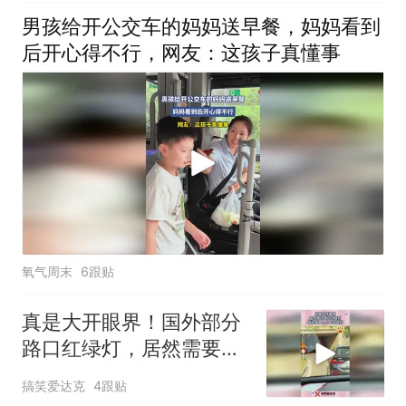
男孩给开公交车的妈妈送早餐，妈妈看到
后开心得不行，网友：这孩子真懂事
氧气周末
6跟贴
真是大开眼界！国外部分
路口红绿灯，居然需要人
工手动操控！
搞笑爱达克
4跟贴