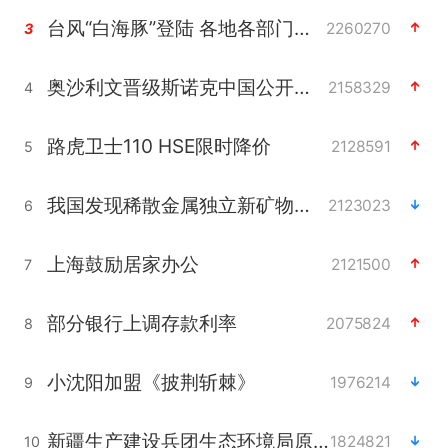
台风“白海豚”登陆 各地各部门全力应对
2260270
3
奥沙利文晋级斯诺克中国公开赛16强
2158329
4
路虎卫士110 HSE限时降价
2128591
5
我国发现稀散金属独立新矿物——乌斯河锗矿
2123023
6
上海鼓励居家办公
2121500
7
部分银行上调存款利率
2075824
8
小沈阳加盟《披荆斩棘》
1976214
9
新疆生产建设兵团生态环境局原局长被查
1824821
10