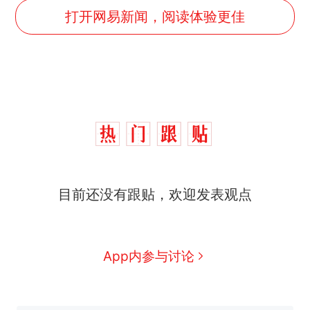
打开网易新闻，阅读体验更佳
十多万人报名的考试，成绩
热
目前还没有跟贴，欢迎发表观点
全部作废，公平么？
全球唯一没有法定首都的国
新
家，刚改国名，总统就邀请中
国大使骑行绕了几乎整个国境
5万的小车卖不动，40万以上
App内参与讨论
线一圈，还曾两次到中国寻根
的抢着买
浙江人戒备 "白海豚"已创我国
纪录 带来严重影响