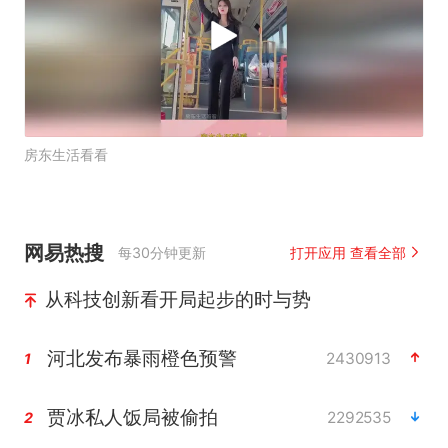
房东生活看看
网易热搜
每30分钟更新
打开应用 查看全部
从科技创新看开局起步的时与势
河北发布暴雨橙色预警
2430913
1
贾冰私人饭局被偷拍
2292535
2