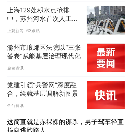
上海129处积水点抢排
中，苏州河水首次人工翻
泄至黄浦江
上观新闻
63跟贴
滁州市琅琊区法院以“三张
答卷”赋能基层治理现代化
金台资讯
党建引领“兵警网”深度融
合，绘就基层调解新图景
金台资讯
这简直就是赤裸裸的谋杀，男子驾车径直
撞向逃跑路人