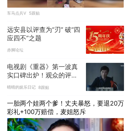
车马点兵V
5跟贴
远安县以评查为“刃” 破“四
应四不”之题
赤脚论坛
电视剧《重器》第一波真
实口碑出炉！观众的评价
和打分一针见血
晴晴的娱乐日记
8跟贴
一胎两个娃两个爹！丈夫暴怒，要退20万
彩礼+100万赔偿，麦姐怒斥