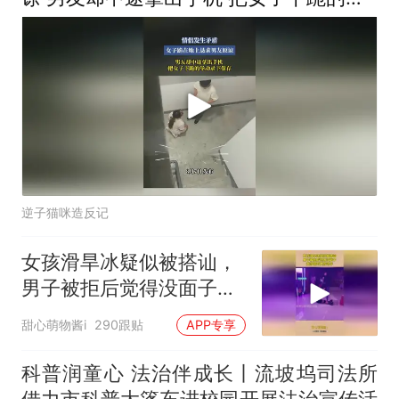
动录下保存
逆子猫咪造反记
女孩滑旱冰疑似被搭讪，
男子被拒后觉得没面子，
竟当场对女孩动手
甜心萌物酱i
290跟贴
APP专享
科普润童心 法治伴成长丨流坡坞司法所