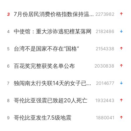
7月份居民消费价格指数保持温和上涨
2273982
3
中使馆：重大涉诈逃犯檀某落网
2182486
4
台湾不是国家不存在“国格”
2154338
5
百花奖完整获奖名单公布
2030838
6
独闯南太行失联14天的女子已找到
2014677
7
哥伦比亚强震已致超20人死亡
1932443
8
哥伦比亚发生7.5级地震
1880041
9