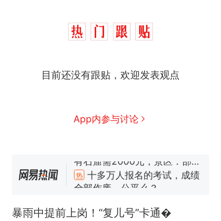
目前还没有跟贴，欢迎发表观点
App内参与讨论
十多万人报名的考试，成绩
热
全部作废，公平么？
5万的小车卖不动，40万以
新
上的抢着买
暴雨中提前上岗！“复儿号”卡通�