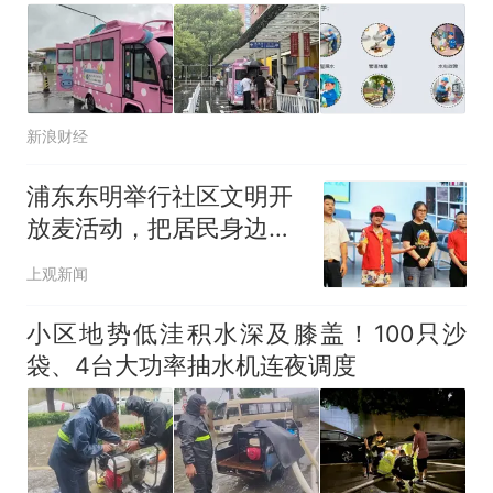
浙江人戒备 "白海豚"已创我国
纪录 带来严重影响
视频丨只要一枚命中就能让航
母瘫痪 轰-6J实力有多强？
泰州父亲的手写家书遗失30
新浪财经
年，网友淘到后寄给女儿：花
鸟市场搬了，但爱还在
网友称甘肃麦积山景区看完所
浦东东明举行社区文明开
有石窟需2000元，景区：部分
放麦活动，把居民身边事
石窟受特别保护，游客可按需
十多万人报名的考试，成绩
热
搬上舞台
买
全部作废，公平么？
上观新闻
小区地势低洼积水深及膝盖！100只沙
袋、4台大功率抽水机连夜调度