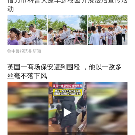
借力市科普大篷车进校园开展法治宣传活
动
鲁中晨报滨州新闻
英国一商场保安遭到围殴 ，他以一敌多
丝毫不落下风