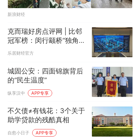
新浪财经
克而瑞好房点评网 | 比邻
冠军榜：闵行颛桥“独角
兽”红盘实测：保利都汇和
乐居财经官方
煦，凭什么连续霸榜？
城固公安：四面锦旗背后
的“民生温度”
纵享汉中
APP专享
不欠债≠有钱花：3个关于
助学贷款的残酷真相
自愈小日子
APP专享