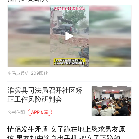
车马点兵V
209跟贴
淮滨县司法局召开社区矫
正工作风险研判会
乡村信阳
APP专享
情侣发生矛盾 女子跪在地上恳求男友原
谅 男友却中途拿出手机 把女子下跪的举