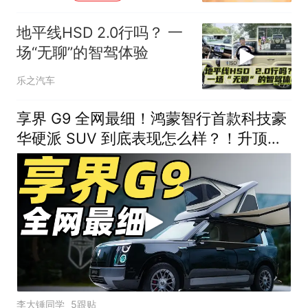
地平线HSD 2.0行吗？ 一
场“无聊”的智驾体验
乐之汽车
享界 G9 全网最细！鸿蒙智行首款科技豪
华硬派 SUV 到底表现怎么样？！升顶帐
篷体验如何？！
李大锤同学
5跟贴