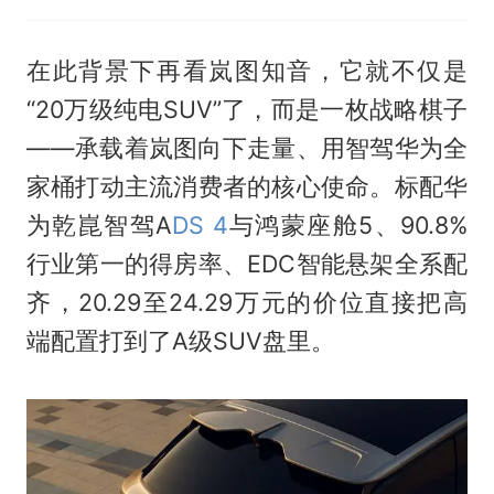
在此背景下再看岚图知音，它就不仅是
“20万级纯电SUV”了，而是一枚战略棋子
——承载着岚图向下走量、用智驾华为全
家桶打动主流消费者的核心使命。标配华
为乾崑智驾A
DS 4
与鸿蒙座舱5、90.8%
行业第一的得房率、EDC智能悬架全系配
齐，20.29至24.29万元的价位直接把高
端配置打到了A级SUV盘里。