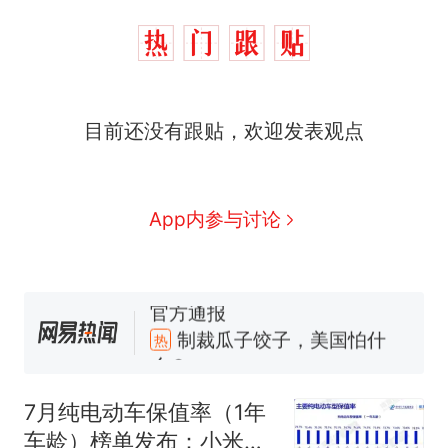
目前还没有跟贴，欢迎发表观点
App内参与讨论
制裁瓜子饺子，美国怕什
热
么？
那个在床头放菜刀的女孩，
新
因老师一句“跟我回家”改写了
7月纯电动车保值率（1年
人生
费大厨“全国小炒肉大王”称
车龄）榜单发布：小米