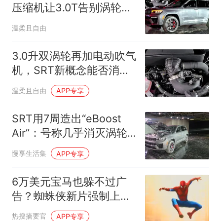
压缩机让3.0T告别涡轮迟
滞
温柔且自由
3.0升双涡轮再加电动吹气
机，SRT新概念能否消灭
涡轮迟滞？
温柔且自由
APP专享
SRT用7周造出“eBoost
Air”：号称几乎消灭涡轮
迟滞，首搭道奇成悬念
慢享生活集
APP专享
6万美元宝马也躲不过广
告？蜘蛛侠新片强制上车
载屏幕
热搜摘要官
APP专享