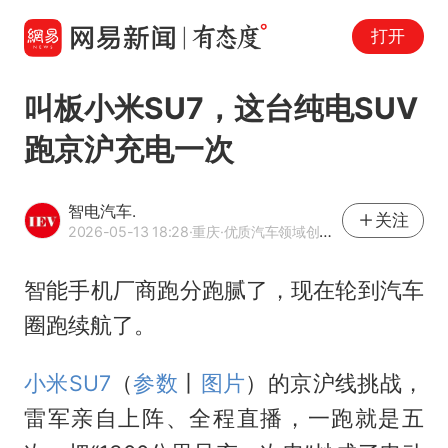
打开
叫板小米SU7，这台纯电SUV
跑京沪充电一次
智电汽车.
关注
2026-05-13 18:28
·重庆
·优质汽车领域创作者
智能手机厂商跑分跑腻了，现在轮到汽车
圈跑续航了。
小米SU7
（
参数
丨
图片
）的京沪线挑战，
雷军亲自上阵、全程直播，一跑就是五