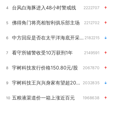
台风白海豚进入48小时警戒线
2222707
4
佛得角门将亮相智利俱乐部主场
2212702
5
中方回应是否在太平洋海底开采稀土
2182215
6
看守所辅警收受10万获刑1年
2149591
7
宇树科技发行价格150.80元/股
2067870
8
宇树科技王兴兴身家有望超200亿元
2032835
9
五粮液渠道价一箱上涨近百元
1968638
10