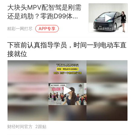
大块头MPV配智驾是刚需
还是鸡肋？零跑D99体验
解析
精彩一网打尽
APP专享
下班前认真指导学员，时间一到电动车直
接就位
财经时间官方
2跟贴