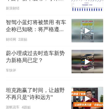
号，仅凭视频评出？中国烹饪
SU7、理想MEGA 、极氪
协会回应
男子上山采菌偶然发现鸡枞菌
新浪财经
009位居前三
窝，原地守1天等它长大：挖了
140多朵
美国渔民钓获鲨鱼徒手将其拽
智驾小蓝灯将被禁用 有车
回大海 目击者直呼震惊 （视频
企称已知晓：将严格遵循
来源：参考消息）
笔试第一被第二名传话劝弃考
国家的规定，等待国家的
财经网
2跟贴
官方通报
进一步要求
制裁瓜子饺子，美国怕什
热
蔚小理成过去时造车新势
么？
力新格局已定？
车快评
坦克跑赢了时间，让越野
不再只是"诗和远方"
波帆说车
4跟贴