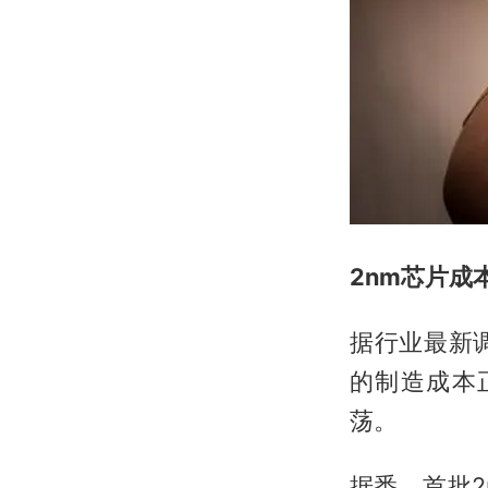
2nm芯片成
据行业最新
的制造成本
荡。
据悉，首批2