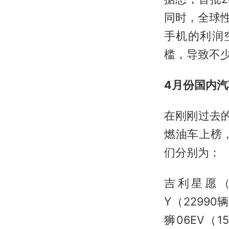
同时，全球
手机的利润
槛，导致不
4月份国内汽
在刚刚过去
燃油车上榜
们分别为：
吉利星愿（3
Y（22990
狮06EV（1