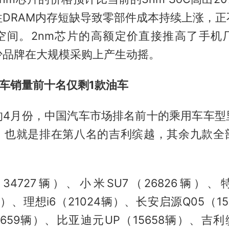
性DRAM内存短缺导致零部件成本持续上涨，正
空间。2nm芯片的高额定价直接推高了手机
少品牌在大规模采购上产生动摇。
车销量前十名仅剩1款油车
的4月份，中国汽车市场排名前十的乘用车车型
，也就是排在第八名的吉利缤越，其余九款全
4727辆）、小米SU7（26826辆）、特
辆）、理想i6（21024辆）、长安启源Q05（1
5659辆）、比亚迪元UP（15658辆）、吉利