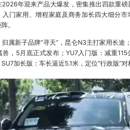
在2026年迎来产品大爆发，密集推出四款重磅
、入门家用、增程家庭及商务加长四大细分市
矩阵。
：归属新子品牌“寻天”，昆仑N3主打家用长途；Y
兽，5月底正式发布；YU7入门版：减重11
SU7加长版：车长逼近5.1米，定位“行政版”