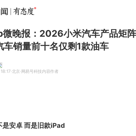
Web微晚报：2026小米汽车产品矩
汽车销量前十名仅剩1款油车
18:17
·北京
·网易号科技内容作者
不是安卓 而是旧款iPad