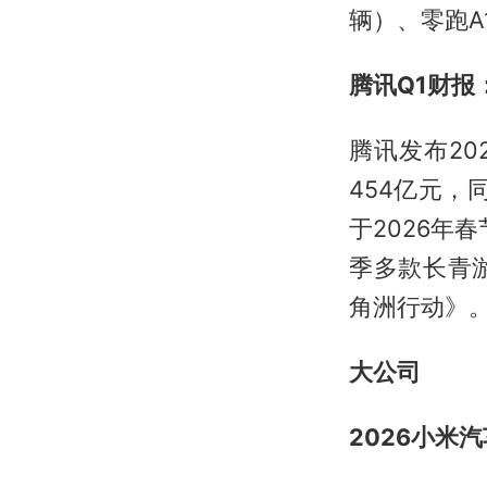
辆）、零跑A1
腾讯Q1财
腾讯发布2
454亿元
于2026年
季多款长青
角洲行动》
大公司
2026小米