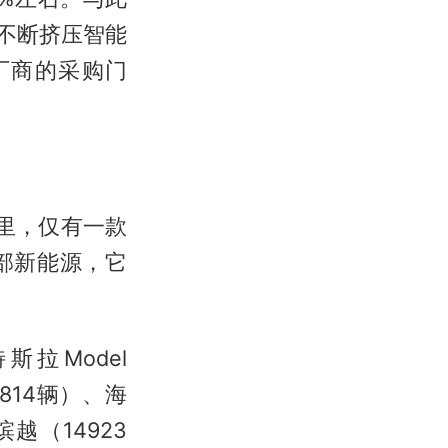
不断挤压智能
厂商的采购门
里，仅有一款
部新能源，它
斯拉Model
5814辆）、海
缤越（14923