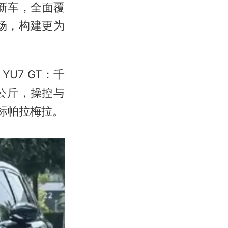
新车，全面覆
场，构建更为
U7 GT：千
5公斤，操控与
对标帕拉梅拉。