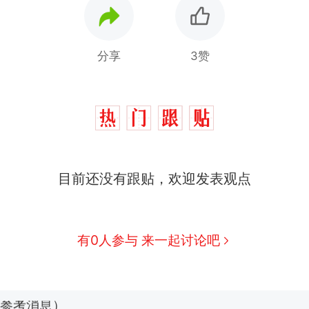
分享
3赞
目前还没有跟贴，欢迎发表观点
那个在床头放菜刀的女孩，因老师一句“跟我回家”
热
费大厨“全国小炒肉大王”称号，仅凭视频评出？中
新
有0人参与 来一起讨论吧
应
美国渔民钓获鲨鱼徒手将其拽回大海 目击者直呼震惊
参考消息）