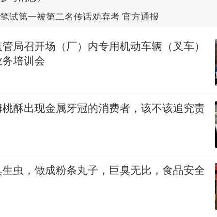
笔试第一被第二名传话劝弃考 官方通报
佛山一中学招聘物理教师，笔试前13名均遭淘汰？教
招聘，成立调查组全面核查
监管局召开场（厂）内专用机动车辆（叉车）
台风"白海豚"中心附近最大风力已达15级 最新研判
业务培训会
那个在床头放菜刀的女孩，因老师一句“跟我回家”
热
姆桃酥出现金属牙冠的消费者，该不该追究责
臭生虫，做成粉条丸子，巨臭无比，食品安全